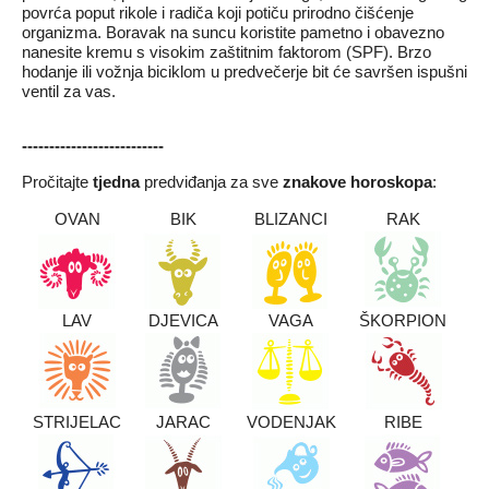
povrća poput rikole i radiča koji potiču prirodno čišćenje
organizma. Boravak na suncu koristite pametno i obavezno
nanesite kremu s visokim zaštitnim faktorom (SPF). Brzo
hodanje ili vožnja biciklom u predvečerje bit će savršen ispušni
ventil za vas.
------
--------------------
Pročitajte
tjedna
predviđanja za sve
znakove horoskopa
:
OVAN
BIK
BLIZANCI
RAK
LAV
DJEVICA
VAGA
ŠKORPION
STRIJELAC
JARAC
VODENJAK
RIBE