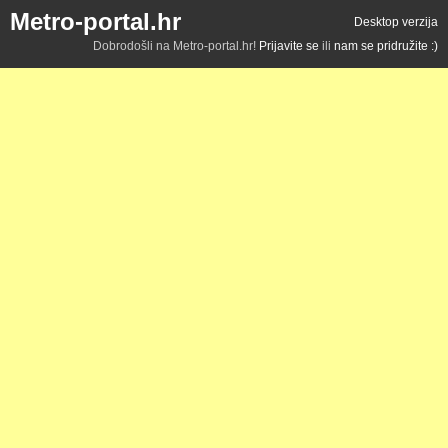
Metro-portal.hr
Desktop verzija
Dobrodošli na Metro-portal.hr!
Prijavite se
ili
nam se pridružite :)