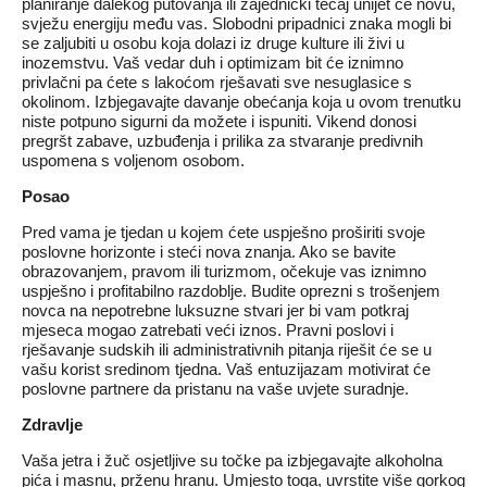
planiranje dalekog putovanja ili zajednički tečaj unijet će novu,
svježu energiju među vas. Slobodni pripadnici znaka mogli bi
se zaljubiti u osobu koja dolazi iz druge kulture ili živi u
inozemstvu. Vaš vedar duh i optimizam bit će iznimno
privlačni pa ćete s lakoćom rješavati sve nesuglasice s
okolinom. Izbjegavajte davanje obećanja koja u ovom trenutku
niste potpuno sigurni da možete i ispuniti. Vikend donosi
pregršt zabave, uzbuđenja i prilika za stvaranje predivnih
uspomena s voljenom osobom.
Posao
Pred vama je tjedan u kojem ćete uspješno proširiti svoje
poslovne horizonte i steći nova znanja. Ako se bavite
obrazovanjem, pravom ili turizmom, očekuje vas iznimno
uspješno i profitabilno razdoblje. Budite oprezni s trošenjem
novca na nepotrebne luksuzne stvari jer bi vam potkraj
mjeseca mogao zatrebati veći iznos. Pravni poslovi i
rješavanje sudskih ili administrativnih pitanja riješit će se u
vašu korist sredinom tjedna. Vaš entuzijazam motivirat će
poslovne partnere da pristanu na vaše uvjete suradnje.
Zdravlje
Vaša jetra i žuč osjetljive su točke pa izbjegavajte alkoholna
pića i masnu, prženu hranu. Umjesto toga, uvrstite više gorkog