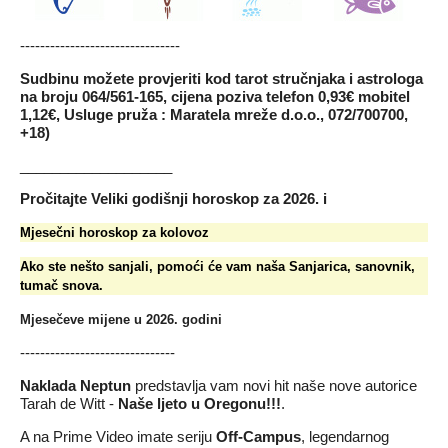
--------------------------------
Sudbinu možete provjeriti kod tarot stručnjaka i astrologa
na broju 064/561-165, cijena poziva telefon 0,93€ mobitel
1,12€, Usluge pruža : Maratela mreže d.o.o., 072/700700,
+18)
___________________
Pročitajte
Veliki godišnji horoskop za 2026.
i
Mjesečni horoskop za kolovoz
Ako ste nešto sanjali, pomoći će vam naša
Sanjarica, sanovnik,
tumač snova
.
Mjesečeve mijene u 2026
. godini
-------------------------------
Naklada Neptun
predstavlja vam novi hit naše nove autorice
Tarah de Witt -
Naše ljeto u Oregonu
!!!
.
A na Prime Video imate seriju
Off-Campus
, legendarnog