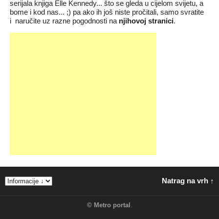
serijala knjiga Elle Kennedy... što se gleda u cijelom svijetu, a
bome i kod nas... ;) pa ako ih još niste pročitali, samo svratite
i
naručite uz razne pogodnosti na
njihovoj stranici
.
Natrag na vrh ↑
©
Metro portal
.