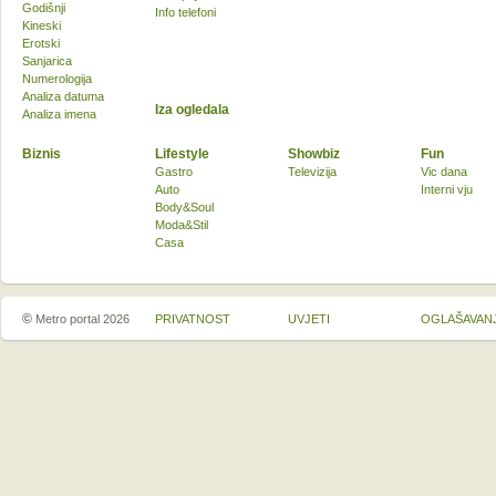
Godišnji
Info telefoni
Kineski
Erotski
Sanjarica
Numerologija
Analiza datuma
Iza ogledala
Analiza imena
Biznis
Lifestyle
Showbiz
Fun
Gastro
Televizija
Vic dana
Auto
Interni vju
Body&Soul
Moda&Stil
Casa
©
Metro portal 2026
PRIVATNOST
UVJETI
OGLAŠAVAN