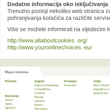
Dodatne informacija oko isključivanja
Trenutno postoji nekoliko web stranica za
pohranjivanja kolačića za različite servis
Više se možete informirati na sljedećim l
http://www.allaboutcookies. org/
http://www.youronlinechoices. eu/
Mapa stranice
Početna
Zagreb
Hrvatska
Svijet
Najave & Događanja
Komentari
Metro World 
U kazalištima
Dogodilo se n
U kinima
današnji dan
Horoskop
Klizanje
Dnevni
Ljekarne
Tjedni
Bolnice
Mjesečni
Hitni prijem