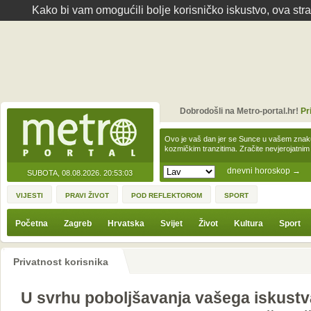
Kako bi vam omogućili bolje korisničko iskustvo, ova str
Dobrodošli na Metro-portal.hr!
Pr
Ovo je vaš dan jer se Sunce u vašem zna
kozmičkim tranzitima. Zračite nevjerojat
dnevni horoskop
→
SUBOTA, 08.08.2026.
20:53:03
VIJESTI
PRAVI ŽIVOT
POD REFLEKTOROM
SPORT
Početna
Zagreb
Hrvatska
Svijet
Život
Kultura
Sport
Privatnost korisnika
U svrhu poboljšavanja vašega iskustv