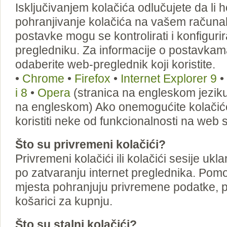
Isključivanjem kolačića odlučujete da li h
pohranjivanje kolačića na vašem računa
postavke mogu se kontrolirati i konfigur
pregledniku. Za informacije o postavkam
odaberite web-preglednik koji koristite.
•
Chrome
•
Firefox
•
Internet Explorer 9
•
i 8
•
Opera
(stranica na engleskom jezik
na engleskom) Ako onemogućite kolačić
koristiti neke od funkcionalnosti na web
Što su privremeni kolačići?
Privremeni kolačići ili kolačići sesije ukl
po zatvaranju internet preglednika. Pom
mjesta pohranjuju privremene podatke, p
košarici za kupnju.
Što su stalni kolačići?