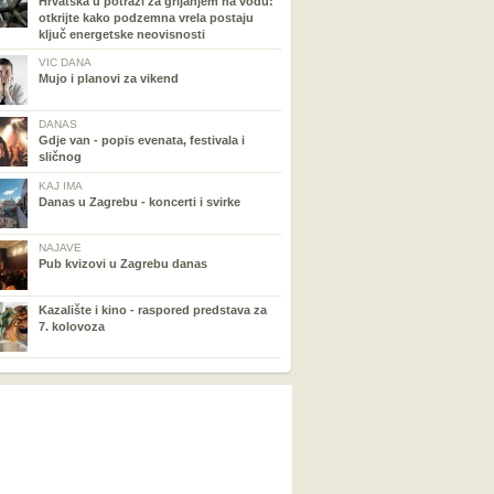
Hrvatska u potrazi za grijanjem na vodu:
otkrijte kako podzemna vrela postaju
ključ energetske neovisnosti
VIC DANA
Mujo i planovi za vikend
DANAS
Gdje van - popis evenata, festivala i
sličnog
KAJ IMA
Danas u Zagrebu - koncerti i svirke
NAJAVE
Pub kvizovi u Zagrebu danas
Kazalište i kino - raspored predstava za
7. kolovoza