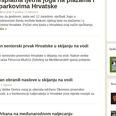
parkovima Hrvatske
ljeno prije 9 godina i 2 mjeseca
nu za godinom, sada već 12 zaredom, vježbati Jogu u
odnevnom životu možete tijekom cijelog ljeta na plažama i u
ovima Hrvatske. Počeli smo kada u Hrvatskoj ovaj način vježbanja
iše »
 seniorski prvak Hrvatske u skijanju na vodi
nema prethodne s
nema sljede
Izd
o seniorsko prvenstvo Hrvatske u skijanju na vodi. Nakon velike
ecanja Feruccia Mužića (četvrtog sa Mediteranskih igara) pobjedu
an obranili naslove u skijanju na vodi
No
 i 1 mjesec
j Velike Gorice ovog je vikenda održano Otvoreno prvenstvo
odi, a u konkurenciji natjecatelja iz Hrvatske prva mjesta osvojili su
Urbana na međunarodnom natjecanju