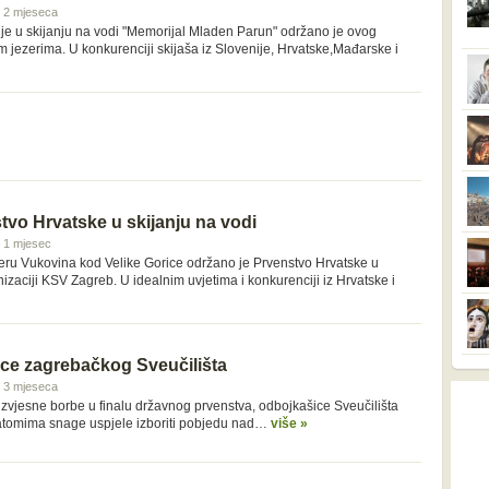
 i 2 mjeseca
e u skijanju na vodi "Memorijal Mladen Parun" održano je ovog
jezerima. U konkurenciji skijaša iz Slovenije, Hrvatske,Mađarske i
vo Hrvatske u skijanju na vodi
 i 1 mjesec
eru Vukovina kod Velike Gorice održano je Prvenstvo Hrvatske u
nizaciji KSV Zagreb. U idealnim uvjetima i konkurenciji iz Hrvatske i
ice zagrebačkog Sveučilišta
 i 3 mjeseca
izvjesne borbe u finalu državnog prvenstva, odbojkašice Sveučilišta
atomima snage uspjele izboriti pobjedu nad…
više »