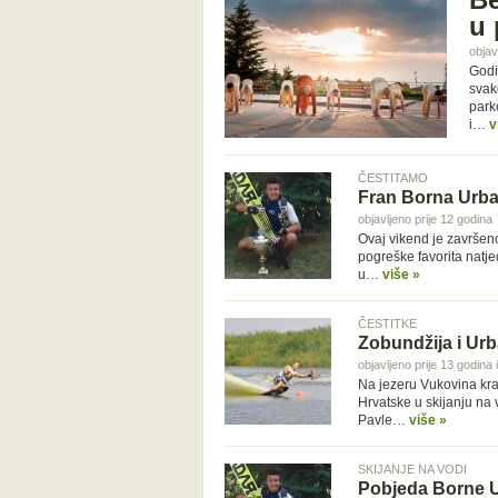
u 
objav
Godi
svak
park
i…
v
ČESTITAMO
Fran Borna Urban
objavljeno prije 12 godina
Ovaj vikend je završen
pogreške favorita natj
u…
više »
ČESTITKE
Zobundžija i Urb
objavljeno prije 13 godina
Na jezeru Vukovina kra
Hrvatske u skijanju na v
Pavle…
više »
SKIJANJE NA VODI
Pobjeda Borne 