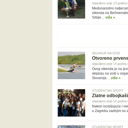
objavljeno prije 13 godina
Međunarodno natjecanj
vikenda na Bečmenskim 
Srbije…
više »
SKIJANJE NA VODI
Otvoreno prvenst
objavljeno prije 14 godina
Ovog vikenda je na jez
skijanju na vodi u orga
Slovenije…
više »
STUDENTSKI SPORT
Zlatne odbojkaš
objavljeno prije 14 godina
Nakon iscrpljujuće i ne
u Zagrebu zadnjim su 
STUDENTSKI SPORT