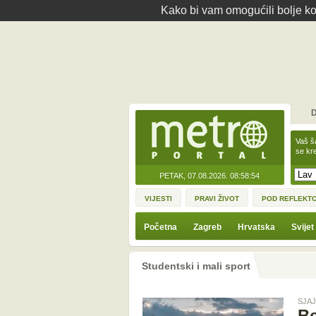
Kako bi vam omogućili bolje kor
D
Vaš š
se kre
PETAK, 07.08.2026.
08:58:54
VIJESTI
PRAVI ŽIVOT
POD REFLEKT
Početna
Zagreb
Hrvatska
Svijet
Studentski i mali sport
SJA
Be