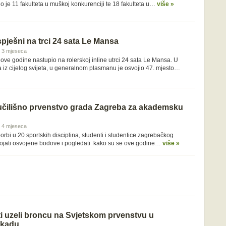
no je 11 fakulteta u muškoj konkurenciji te 18 fakulteta u…
više »
spješni na trci 24 sata Le Mansa
 i 3 mjeseca
ove godine nastupio na rolerskoj inline utrci 24 sata Le Mansa. U
a iz cijelog svijeta, u generalnom plasmanu je osvojio 47. mjesto…
učilišno prvenstvo grada Zagreba za akademsku
 i 4 mjeseca
bi u 20 sportskih disciplina, studenti i studentice zagrebačkog
rojati osvojene bodove i pogledati kako su se ove godine…
više »
ti uzeli broncu na Svjetskom prvenstvu u
ikadu