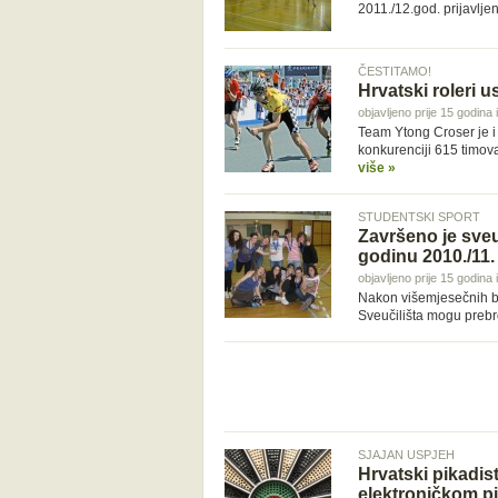
2011./12.god. prijavlje
ČESTITAMO!
Hrvatski roleri u
objavljeno prije 15 godina
Team Ytong Croser je i 
konkurenciji 615 timov
više »
STUDENTSKI SPORT
Završeno je sve
godinu 2010./11.
objavljeno prije 15 godina
Nakon višemjesečnih bor
Sveučilišta mogu preb
SJAJAN USPJEH
Hrvatski pikadis
elektroničkom p