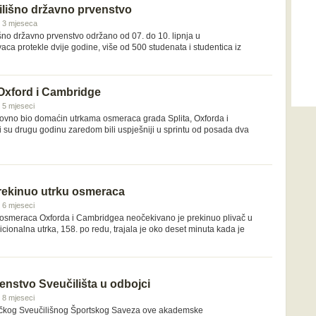
lišno državno prvenstvo
 i 3 mjeseca
šno državno prvenstvo održano od 07. do 10. lipnja u
ca protekle dvije godine, više od 500 studenata i studentica iz
 Oxford i Cambridge
i 5 mjeseci
ponovno bio domaćin utrkama osmeraca grada Splita, Oxforda i
 su drugu godinu zaredom bili uspješniji u sprintu od posada dva
prekinuo utrku osmeraca
i 6 mjeseci
 osmeraca Oxforda i Cambridgea neočekivano je prekinuo plivač u
icionalna utrka, 158. po redu, trajala je oko deset minuta kada je
enstvo Sveučilišta u odbojci
i 8 mjeseci
ačkog Sveučilišnog Športskog Saveza ove akademske