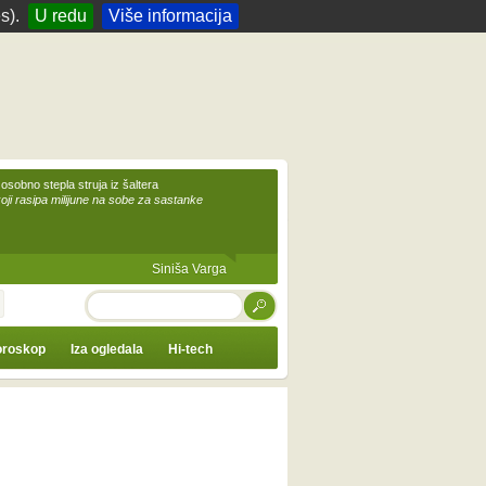
s).
U redu
Više informacija
 osobno stepla struja iz šaltera
koji rasipa milijune na sobe za sastanke
Siniša Varga
TRAŽI
roskop
Iza ogledala
Hi-tech