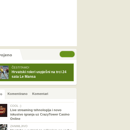
tranice
će stranice
vojeno
ČESTITAMO!
Hrvatski roleri uspješni na trci 24
sata Le Mansa
Komentirano
Komentari
vo
COOL ;)
Live streaming tehnologija i novo
iskustvo igranja uz CrazyTower Casino
Online
ZANIMLJIVO