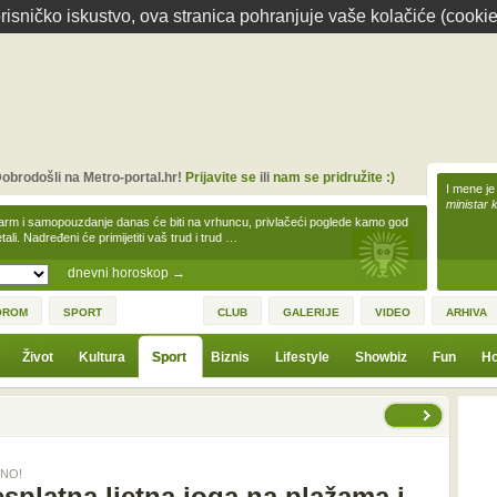
isničko iskustvo, ova stranica pohranjuje vaše kolačiće (cookie
obrodošli na Metro-portal.hr!
Prijavite se
ili
nam se pridružite :)
I mene je
ministar 
arm i samopouzdanje danas će biti na vrhuncu, privlačeći poglede kamo god
tali. Nadređeni će primijetiti vaš trud i trud …
dnevni horoskop
→
OROM
SPORT
CLUB
GALERIJE
VIDEO
ARHIVA
Život
Kultura
Sport
Biznis
Lifestyle
Showbiz
Fun
Ho
nema prethodne stranice
sljedeće
JNO!
splatna ljetna joga na plažama i