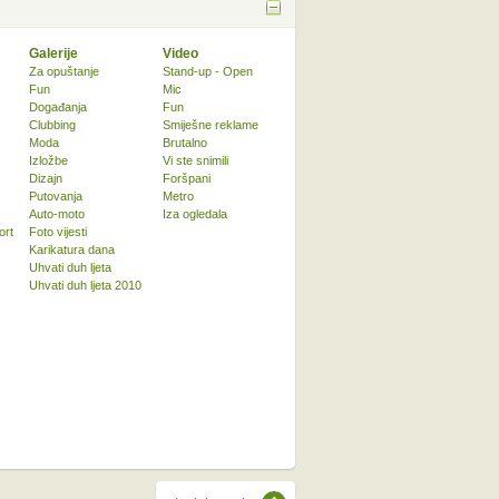
Galerije
Video
Za opuštanje
Stand-up - Open
Fun
Mic
Događanja
Fun
Clubbing
Smiješne reklame
Moda
Brutalno
Izložbe
Vi ste snimili
Dizajn
Foršpani
Putovanja
Metro
Auto-moto
Iza ogledala
ort
Foto vijesti
Karikatura dana
Uhvati duh ljeta
Uhvati duh ljeta 2010