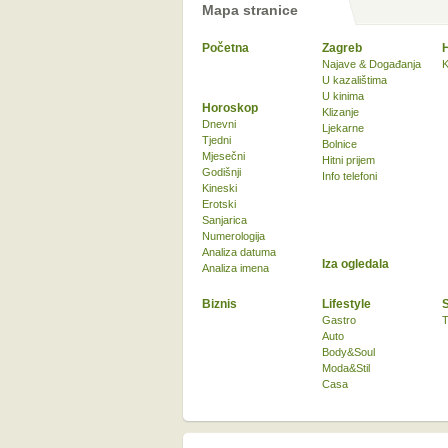
Mapa stranice
Početna
Zagreb
Najave & Događanja
K
U kazalištima
U kinima
Horoskop
Klizanje
Dnevni
Ljekarne
Tjedni
Bolnice
Mjesečni
Hitni prijem
Godišnji
Info telefoni
Kineski
Erotski
Sanjarica
Numerologija
Analiza datuma
Iza ogledala
Analiza imena
Biznis
Lifestyle
Gastro
T
Auto
Body&Soul
Moda&Stil
Casa