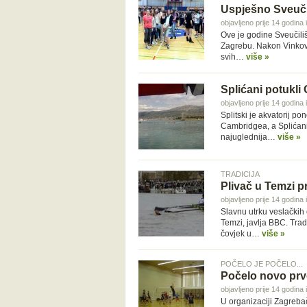
Uspješno Sveuči
objavljeno prije 14 godina
Ove je godine Sveučili
Zagrebu. Nakon Vinkova
svih…
više »
Splićani potukli
objavljeno prije 14 godina 
Splitski je akvatorij 
Cambridgea, a Splićani
najuglednija…
više »
TRADICIJA
Plivač u Temzi 
objavljeno prije 14 godina 
Slavnu utrku veslačkih
Temzi, javlja BBC. Trad
čovjek u…
više »
POČELO JE POČELO...
Počelo novo prv
objavljeno prije 14 godina 
U organizaciji Zagreb