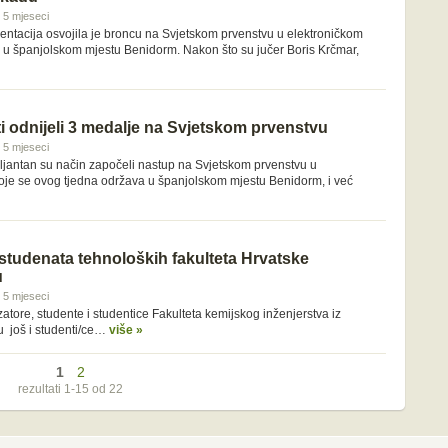
i 5 mjeseci
entacija osvojila je broncu na Svjetskom prvenstvu u elektroničkom
 u španjolskom mjestu Benidorm. Nakon što su jučer Boris Krčmar,
ti odnijeli 3 medalje na Svjetskom prvenstvu
i 5 mjeseci
riljantan su način započeli nastup na Svjetskom prvenstvu u
oje se ovog tjedna održava u španjolskom mjestu Benidorm, i već
 studenata tehnoloških fakulteta Hrvatske
u
i 5 mjeseci
tore, studente i studentice Fakulteta kemijskog inženjerstva iz
u još i studenti/ce…
više »
1
2
rezultati 1-15 od 22