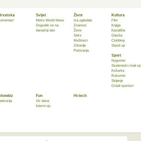
Hrvatska
Svijet
Život
Kultura
omentari
Metro World News
Iza ogledala
Film
Dogodilo se na
Znanost
Knjiga
današnji dan
Žene
Kazalište
Seks
Glazba
Muškarci
Clubbing
Zdravlje
Stand up
Putovanja
Sport
Nogomet
Studentski i mali sp
Košarka
Rukomet
Skijanje
Ostali sportovi
Showbiz
Fun
Hi-tech
elevizija
Vic dana
Interni vju