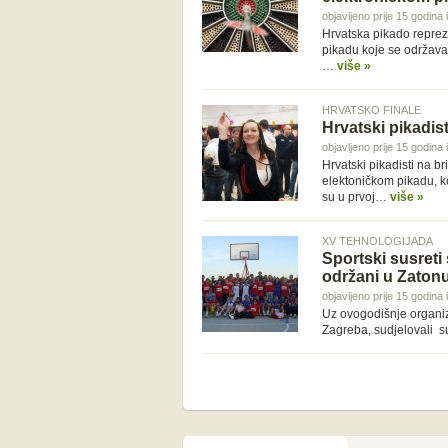
objavljeno prije 15 godina 
Hrvatska pikado reprez
pikadu koje se održava
…
više »
HRVATSKO FINALE
Hrvatski pikadis
objavljeno prije 15 godina 
Hrvatski pikadisti na b
elektoničkom pikadu, k
su u prvoj…
više »
XV TEHNOLOGIJADA
Sportski susreti
održani u Zaton
objavljeno prije 15 godina 
Uz ovogodišnje organiza
Zagreba, sudjelovali s