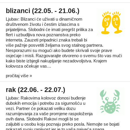
blizanci (22.05. - 21.06.)
Ljubav: Blizanci će uživati u dinamičnom
društvenom životu i čestim izlascima s
prijateljima. Slobodni će imati pregršt prilika za
flert i uzbudljiva nova poznanstva preko
interneta. Zauzeti pripadnici znaka trebali bi
više pažnje posvetiti željama svog stalnog partnera.
Nesporazumi su mogući ako budete skrivali svoje prave
osjećaje i misli. Razgovarajte otvoreno o svemu što vas muči
kako biste izbjegli nakupljanje nezadovoljstva. Krajem
kolovoza očekuje vas…
pročitaj više »
rak (22.06. - 22.07.)
Ljubav: Rakovima kolovoz donosi buđenje
dubokih emocija i potrebu za sigurnošću u
vezi. Partner će pokazati veliku dozu
razumijevanja za vaše promjene raspoloženja
ovih dana. Slobodni Rakovi mogli bi se
zaljubiti u osobu koju poznaju preko posla. Nemojte se bojati
pokazati svoju ranjivost jer je to vaša najveća snaga.