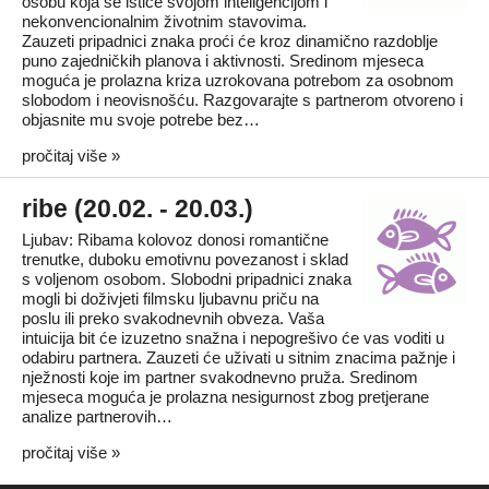
osobu koja se ističe svojom inteligencijom i
nekonvencionalnim životnim stavovima.
Zauzeti pripadnici znaka proći će kroz dinamično razdoblje
puno zajedničkih planova i aktivnosti. Sredinom mjeseca
moguća je prolazna kriza uzrokovana potrebom za osobnom
slobodom i neovisnošću. Razgovarajte s partnerom otvoreno i
objasnite mu svoje potrebe bez…
pročitaj više »
ribe (20.02. - 20.03.)
Ljubav: Ribama kolovoz donosi romantične
trenutke, duboku emotivnu povezanost i sklad
s voljenom osobom. Slobodni pripadnici znaka
mogli bi doživjeti filmsku ljubavnu priču na
poslu ili preko svakodnevnih obveza. Vaša
intuicija bit će izuzetno snažna i nepogrešivo će vas voditi u
odabiru partnera. Zauzeti će uživati u sitnim znacima pažnje i
nježnosti koje im partner svakodnevno pruža. Sredinom
mjeseca moguća je prolazna nesigurnost zbog pretjerane
analize partnerovih…
pročitaj više »