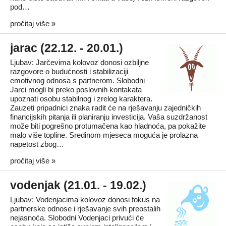
pod…
pročitaj više »
jarac (22.12. - 20.01.)
Ljubav: Jarčevima kolovoz donosi ozbiljne
razgovore o budućnosti i stabilizaciji
emotivnog odnosa s partnerom. Slobodni
Jarci mogli bi preko poslovnih kontakata
upoznati osobu stabilnog i zrelog karaktera.
Zauzeti pripadnici znaka radit će na rješavanju zajedničkih
financijskih pitanja ili planiranju investicija. Vaša suzdržanost
može biti pogrešno protumačena kao hladnoća, pa pokažite
malo više topline. Sredinom mjeseca moguća je prolazna
napetost zbog…
pročitaj više »
vodenjak (21.01. - 19.02.)
Ljubav: Vodenjacima kolovoz donosi fokus na
partnerske odnose i rješavanje svih preostalih
nejasnoća. Slobodni Vodenjaci privući će