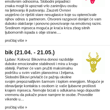
emotivnim odnosima. Slobodni pripadnici
znaka mogli bi upoznati vrlo zanimljivu osobu
na ljetovanju ili putovanju. Zauzeti Ovnovi
uspješno će riješiti stare nesuglasice koje su opterećivale
njihov odnos s partnerom. Otvoreni razgovori donijet će vam
duboko olakšanje i ponovno povezivanje na emotivnoj razini.
Sredinom mjeseca moguća je kraća kriza zbog sitnih
ljubomornih ispada s obje strane.…
pročitaj više »
bik (21.04. - 21.05.)
Ljubav: Kolovoz Bikovima donosi razdoblje
duboke emocionalne stabilnosti i mira u krugu
obitelji. Partner će vam pružiti maksimalnu
podršku u svim vašim planovima i željama.
Slobodni Bikovi privlačit će pažnju okoline
svojim prepoznatljivim šarmom i toplom energijom. Moguće je
obnavljanje kontakta s osobom iz vaše ljubavne prošlosti
krajem mjeseca. Nemojte brzati s odlukama nego dopustite
vremenu da pokaže prave namjere te osobe. Provedite
vikende u…
pročitaj više »