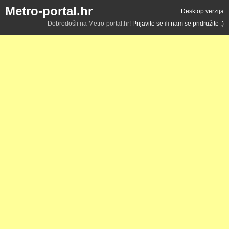
Metro-portal.hr
Desktop verzija
Dobrodošli na Metro-portal.hr!
Prijavite se
ili
nam se pridružite :)