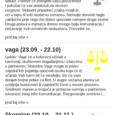
odluke. Partner će primijetiti vašu povučenost
i pokušat će vas potaknuti na otvoren
razgovor. Slobodni pripadnici znaka mogli bi
ući u tajnu ili vrlo neobičnu romansu. Nemojte donositi nagle
zaključke prije nego što dobro upoznate namjere druge strane.
Druga polovica mjeseca donosi mnogo bolju komunikaciju i
rješavanje svih emotivnih nedoumica. Posvetite se…
pročitaj više »
vaga (23.09. - 22.10)
Ljubav: Vage će u kolovozu uživati u
harmoniji, društvenim događanjima i izlascima
s partnerom. Slobodne Vage mogle bi preko
zajedničkih prijatelja upoznati osobu koja će ih
očarati. Vaš šarm bit će neodoljiv, što će vam
donijeti brojne prilike za flert. U dugim vezama planira se
ozbiljnija budućnost ili zajednički život u novom prostoru.
Sredinom mjeseca moguća je prolazna sumnja u partnerovu
iskrenost zbog loše komunikacije. Razgovarajte smireno i…
pročitaj više »
škorpion (23.10. - 21.11.)