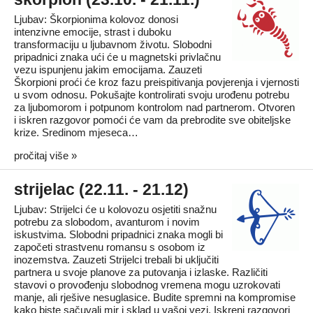
Ljubav: Škorpionima kolovoz donosi
intenzivne emocije, strast i duboku
transformaciju u ljubavnom životu. Slobodni
pripadnici znaka ući će u magnetski privlačnu
vezu ispunjenu jakim emocijama. Zauzeti
Škorpioni proći će kroz fazu preispitivanja povjerenja i vjernosti
u svom odnosu. Pokušajte kontrolirati svoju urođenu potrebu
za ljubomorom i potpunom kontrolom nad partnerom. Otvoren
i iskren razgovor pomoći će vam da prebrodite sve obiteljske
krize. Sredinom mjeseca…
pročitaj više »
strijelac (22.11. - 21.12)
Ljubav: Strijelci će u kolovozu osjetiti snažnu
potrebu za slobodom, avanturom i novim
iskustvima. Slobodni pripadnici znaka mogli bi
započeti strastvenu romansu s osobom iz
inozemstva. Zauzeti Strijelci trebali bi uključiti
partnera u svoje planove za putovanja i izlaske. Različiti
stavovi o provođenju slobodnog vremena mogu uzrokovati
manje, ali rješive nesuglasice. Budite spremni na kompromise
kako biste sačuvali mir i sklad u vašoj vezi. Iskreni razgovori