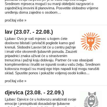
Sredinom mjeseca mogući su manji obiteljski razgovori o
zajedničkoj imovini ili planovima. Posvetite slobodno vrijeme
uređenju doma zajedno s osobom…
pročitaj više »
lav (23.07. - 22.08.)
Ljubav: Ovo je vaš mjesec u kojem ćete
doslovno blistati i privlačiti poglede kamo god
krenuli. Slobodni Lavovi bit će u centru pažnje
i imati više otvorenih ljubavnih ponuda. Zauzeti
pripadnici znaka uživat će u strastvenim
trenucima i pažnji koju dobivaju. Partner će vas obasipati
komplimentima i truditi se ispuniti svaku vašu želju. Sredinom
kolovoza mogući su manji ego trips napadi koji mogu narušiti
sklad. Spustite ponos i pokažite voljenoj osobi koliko…
pročitaj više »
djevica (23.08. - 22.09.)
Ljubav: Djevice će u kolovozu analizirati svoje
emocije i preispitivati dosadašnje ljubavne