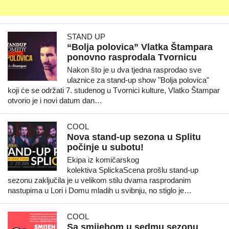
STAND UP
“Bolja polovica” Vlatka Štampara
ponovno rasprodala Tvornicu
Nakon što je u dva tjedna rasprodao sve
ulaznice za stand-up show "Bolja polovica"
koji će se održati 7. studenog u Tvornici kulture, Vlatko Štampar
otvorio je i novi datum dan…
COOL
Nova stand-up sezona u Splitu
počinje u subotu!
Ekipa iz komičarskog
kolektiva SplickaScena prošlu stand-up
sezonu zaključila je u velikom stilu dvama rasprodanim
nastupima u Lori i Domu mladih u svibnju, no stiglo je…
COOL
Sa smijehom u sedmu sezonu