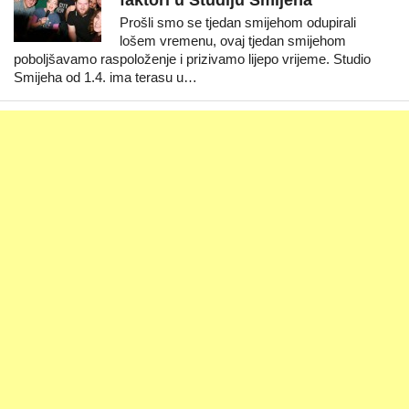
faktori u Studiju Smijeha
Prošli smo se tjedan smijehom odupirali
lošem vremenu, ovaj tjedan smijehom
poboljšavamo raspoloženje i prizivamo lijepo vrijeme. Studio
Smijeha od 1.4. ima terasu u…