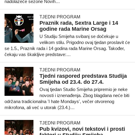
nadolazeće sezone Novih…
TJEDNI PROGRAM
Praznik rada, Sextra Large i 14
godine rada Marine Orsag
U Studiju Smijeha svibanj se dočekuje u
velikom stilu. Prigodno ovaj tjedan proslavit će
se 1.5., Praznik rada i 14 godina rada Marine Orsag. Također,
čekaju vas škakljive predstave:…
TJEDNI PROGRAM
Tjedni raspored predstava Studija
Smijeha od 23.4. do 27.4.
Ovaj tjedan Studio Smijeha pripremio je neke
novosti i iznenađenja. Zbog blagdana neće biti
održana tradicionalna 'I hate Mondays', večer otvorenog
mikrofona, ali već u utorak (23.4.)…
TJEDNI PROGRAM
Pub kvizovi, novi tekstovi i prosti