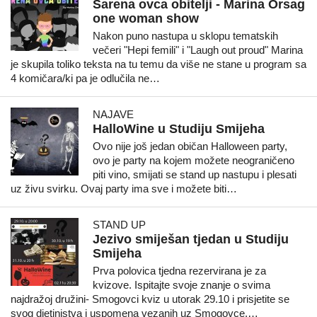
Šarena ovca obitelji - Marina Orsag
one woman show
Nakon puno nastupa u sklopu tematskih
večeri "Hepi femili" i "Laugh out proud" Marina
je skupila toliko teksta na tu temu da više ne stane u program sa
4 komičara/ki pa je odlučila ne…
NAJAVE
HalloWine u Studiju Smijeha
Ovo nije još jedan običan Halloween party,
ovo je party na kojem možete neograničeno
piti vino, smijati se stand up nastupu i plesati
uz živu svirku. Ovaj party ima sve i možete biti…
STAND UP
Jezivo smiješan tjedan u Studiju
Smijeha
Prva polovica tjedna rezervirana je za
kvizove. Ispitajte svoje znanje o svima
najdražoj družini- Smogovci kviz u utorak 29.10 i prisjetite se
svog djetinjstva i uspomena vezanih uz Smogovce.…