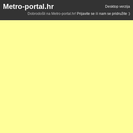
Metro-portal.hr
Desktop verzija
Dobrodošli na Metro-portal.hr!
Prijavite se
ili
nam se pridružite :)