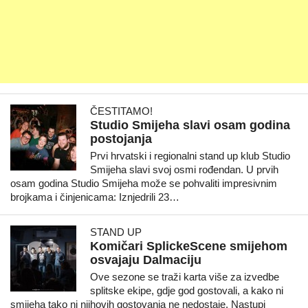
ČESTITAMO!
Studio Smijeha slavi osam godina
postojanja
Prvi hrvatski i regionalni stand up klub Studio
Smijeha slavi svoj osmi rođendan. U prvih
osam godina Studio Smijeha može se pohvaliti impresivnim
brojkama i činjenicama: Iznjedrili 23…
STAND UP
Komičari SplickeScene smijehom
osvajaju Dalmaciju
Ove sezone se traži karta više za izvedbe
splitske ekipe, gdje god gostovali, a kako ni
smijeha tako ni njihovih gostovanja ne nedostaje. Nastupi