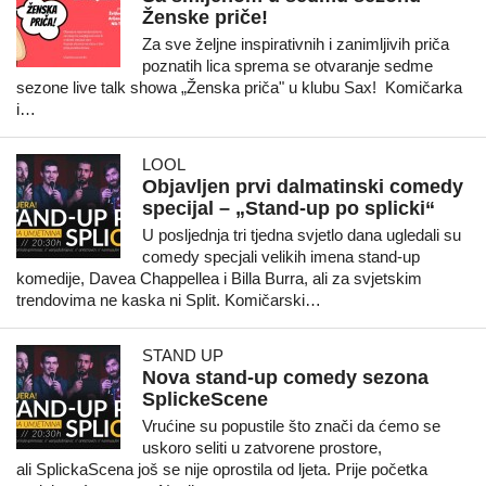
Ženske priče!
Za sve željne inspirativnih i zanimljivih priča
poznatih lica sprema se otvaranje sedme
sezone live talk showa „Ženska priča" u klubu Sax! Komičarka
i…
LOOL
Objavljen prvi dalmatinski comedy
specijal – „Stand-up po splicki“
U posljednja tri tjedna svjetlo dana ugledali su
comedy specjali velikih imena stand-up
komedije, Davea Chappellea i Billa Burra, ali za svjetskim
trendovima ne kaska ni Split. Komičarski…
STAND UP
Nova stand-up comedy sezona
SplickeScene
Vrućine su popustile što znači da ćemo se
uskoro seliti u zatvorene prostore,
ali SplickaScena još se nije oprostila od ljeta. Prije početka