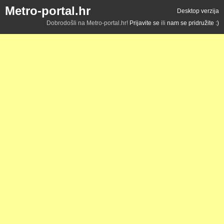
Metro-portal.hr
Desktop verzija
Dobrodošli na Metro-portal.hr!
Prijavite se
ili
nam se pridružite :)