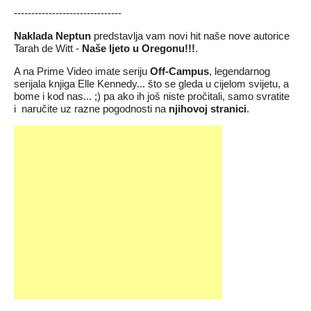
-------------------------------
Naklada Neptun
predstavlja vam novi hit naše nove autorice
Tarah de Witt -
Naše ljeto u Oregonu
!!!
.
A na Prime Video imate seriju
Off-Campus
, legendarnog
serijala knjiga Elle Kennedy... što se gleda u cijelom svijetu, a
bome i kod nas... ;) pa ako ih još niste pročitali, samo svratite
i
naručite uz razne pogodnosti na
njihovoj stranici
.