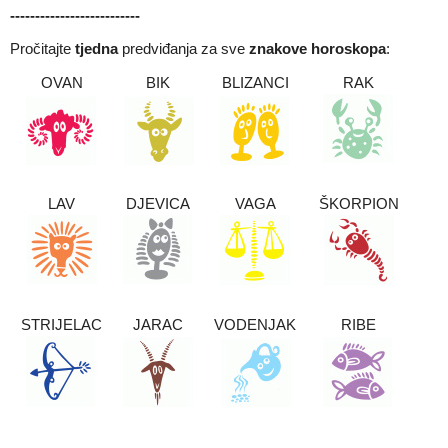
------
--------------------
Pročitajte
tjedna
predviđanja za sve
znakove horoskopa
:
OVAN
BIK
BLIZANCI
RAK
LAV
DJEVICA
VAGA
ŠKORPION
STRIJELAC
JARAC
VODENJAK
RIBE