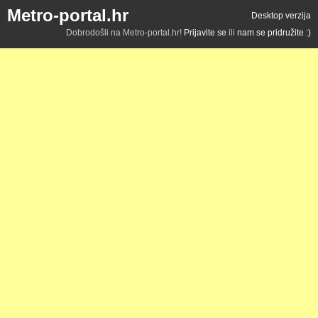
Metro-portal.hr
Desktop verzija
Dobrodošli na Metro-portal.hr!
Prijavite se
ili
nam se pridružite :)