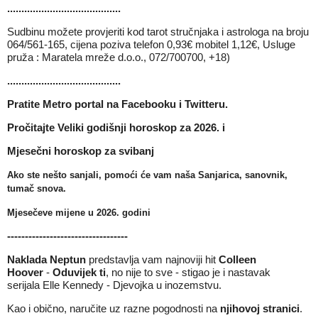
........................................
Sudbinu možete provjeriti kod tarot stručnjaka i astrologa na broju
064/561-165, cijena poziva telefon 0,93€ mobitel 1,12€, Usluge
pruža : Maratela mreže d.o.o., 072/700700, +18)
........................................
Pratite Metro portal na
Facebooku
i
Twitteru
.
Pročitajte
Veliki godišnji horoskop za 2026.
i
Mjesečni horoskop za svibanj
Ako ste nešto sanjali, pomoći će vam naša
Sanjarica, sanovnik,
tumač snova
.
Mjesečeve mijene u 2026
. godini
----------------------------------
Naklada Neptun
predstavlja vam najnoviji hit
Colleen
Hoover
-
Oduvijek ti
, no nije to sve - stigao je i nastavak
serijala
Elle Kennedy
-
Djevojka u inozemstvu
.
Kao i obično, naručite uz razne pogodnosti na
njihovoj stranici
.