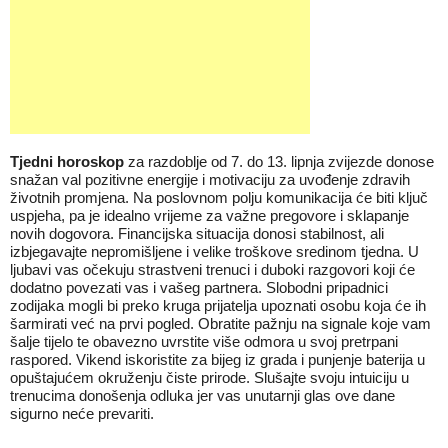
T
jedni horoskop
za razdoblje od 7. do 13. lipnja zvijezde donose
snažan val pozitivne energije i motivaciju za uvođenje zdravih
životnih promjena. Na poslovnom polju komunikacija će biti ključ
uspjeha, pa je idealno vrijeme za važne pregovore i sklapanje
novih dogovora. Financijska situacija donosi stabilnost, ali
izbjegavajte nepromišljene i velike troškove sredinom tjedna. U
ljubavi vas očekuju strastveni trenuci i duboki razgovori koji će
dodatno povezati vas i vašeg partnera. Slobodni pripadnici
zodijaka mogli bi preko kruga prijatelja upoznati osobu koja će ih
šarmirati već na prvi pogled. Obratite pažnju na signale koje vam
šalje tijelo te obavezno uvrstite više odmora u svoj pretrpani
raspored. Vikend iskoristite za bijeg iz grada i punjenje baterija u
opuštajućem okruženju čiste prirode. Slušajte svoju intuiciju u
trenucima donošenja odluka jer vas unutarnji glas ove dane
sigurno neće prevariti.