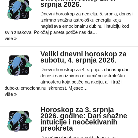
srpnja 2026.
Dnevni horoskop za nedjelju, 5. srpnja, donosi
iznimno snažnu astrološku energiju koja
naglašava emocionalnu dubinu i intuiciju kod
svih znakova. Položaj planeta potiče nas da…
više »
Veliki dnevni horoskop za
subotu, 4. srpnja 2026.
Dnevni horoskop za 4. srpnja... današnji dan
donosi nam iznimno dinamičnu astrološku
atmosferu koja potiče na akciju, ali i traži
duboku emocionalnu iskrenost. Mjesec…
više »
Horoskop za 3. srpnja
2026. godine: Dan snažne
intuicije i neočekivanih
preokreta
Današnji planetarni aspekti donose val