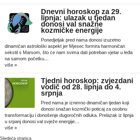
Dnevni horoskop za 29.
lipnja: ulazak u tjedan
donosi val snažne
kozmičke energije
Ponedjeljak pred nama donosi izuzetno
dinamičan astrološki aspekt jer Mjesec formira harmoničan
sekstil s Marsom, što će nam svima dati potreban vjetar u leđa
na samom početku…
više »
Tjedni horoskop: zvjezdani
vodič od 28. lipnja do 4.
srpnja
Pred nama je iznimno dinamičan tjedan koji
donosi snažan kozmički poticaj za osobnu
transformaciju i donošenje dugoročnih odluka. Prelazak iz lipnja
u srpanj donosi val svježe energije…
više »
Sljedeća stranica