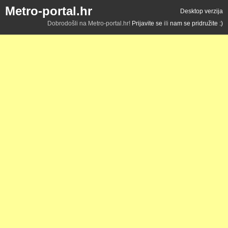
Metro-portal.hr
Desktop verzija
Dobrodošli na Metro-portal.hr!
Prijavite se
ili
nam se pridružite :)