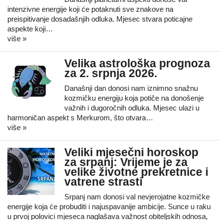
intenzivne energije koji će potaknuti sve znakove na
preispitivanje dosadašnjih odluka. Mjesec stvara poticajne
aspekte koji…
više »
Velika astrološka prognoza
za 2. srpnja 2026.
Današnji dan donosi nam iznimno snažnu
kozmičku energiju koja potiče na donošenje
važnih i dugoročnih odluka. Mjesec ulazi u
harmoničan aspekt s Merkurom, što otvara…
više »
Veliki mjesečni horoskop
za srpanj: Vrijeme je za
velike životne prekretnice i
vatrene strasti
Srpanj nam donosi val nevjerojatne kozmičke
energije koja će probuditi i najuspavanije ambicije. Sunce u raku
u prvoj polovici mjeseca naglašava važnost obiteljskih odnosa,