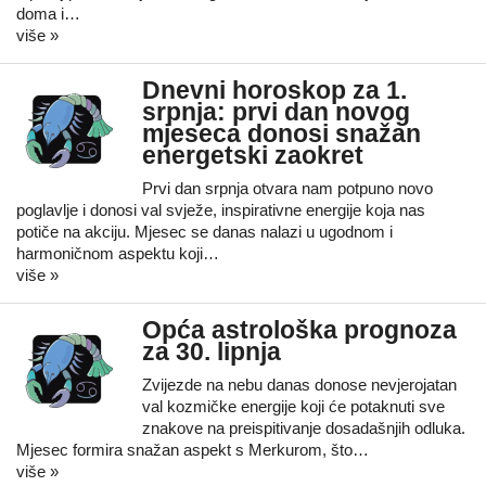
doma i…
više »
Dnevni horoskop za 1.
srpnja: prvi dan novog
mjeseca donosi snažan
energetski zaokret
Prvi dan srpnja otvara nam potpuno novo
poglavlje i donosi val svježe, inspirativne energije koja nas
potiče na akciju. Mjesec se danas nalazi u ugodnom i
harmoničnom aspektu koji…
više »
Opća astrološka prognoza
za 30. lipnja
Zvijezde na nebu danas donose nevjerojatan
val kozmičke energije koji će potaknuti sve
znakove na preispitivanje dosadašnjih odluka.
Mjesec formira snažan aspekt s Merkurom, što…
više »