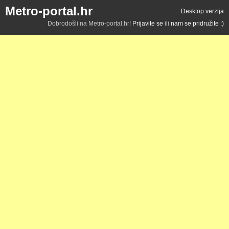
Metro-portal.hr
Desktop verzija
Dobrodošli na Metro-portal.hr!
Prijavite se
ili
nam se pridružite :)