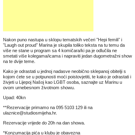
Nakon puno nastupa u sklopu tematskih večeri "Hepi femili" i
"Laugh out proud" Marina je skupila toliko teksta na tu temu da
više ne stane u program sa 4 komičara/ki pa je odlučila ne
smetati više kolegama/icama i napraviti jedan dugometražni show
na te dvije teme.
Kako je odrastati u jednoj nadasve neobično sklepanoj obitelji s
kojom ćete se u potpunosti moći poistovjetiti, te kako je odrastati i
živjeti u Lijepoj Našoj kao LGBT osoba, saznajte uz Marinu u
ovom urnebesnom životnom showu.
Upad: 40kn
**Rezervacije primamo na 095 5103 129 ili na
ulaznice@studiosmijeha.hr.
Rezervacije vrijede do 20h na dan showa.
*Konzumacija pića u klubu je obavezna