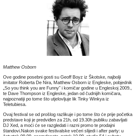
Matthew Osborn
Ove godine posebni gosti su Geoff Boyz iz Škotske, najbolji
imitator Roberta De Nira, Matthew Osborn iz Engleske, pobjednik
„So you think you are Funny" i komičar godine u Engleskoj 2009.,
te Dave Thompson iz Engleske, jedan od čudnijih komičara,
najpoznatiji po tome što utjelovljuje lik Tinky Winkya iz
Teletubiesa.
Ovaj festival se od prošlog razlikuje i po tome što će prije početka
predstave koji je predviđen za 21h, od 19.30h publiku zabavljati
DJ Xed, a moći će se razgledati i razni promo te prodajni
štandovi.Nakon svake festivalske večeri slijedi i after party: u