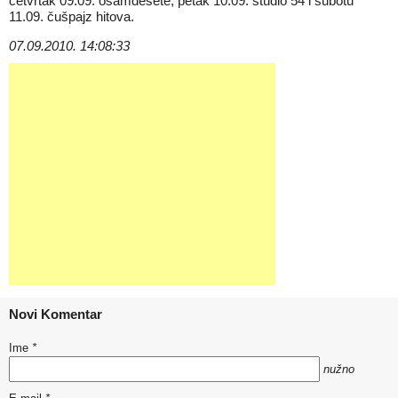
četvrtak 09.09. osamdesete, petak 10.09. studio 54 i subotu
11.09. čušpajz hitova.
07.09.2010. 14:08:33
Novi Komentar
Ime
*
nužno