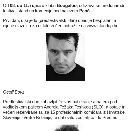
Od
08. do 11. rujna
u klubu
Boogaloo
, održava se međunarodni
festival stand up komedije pod nazivom
Panč
.
Prvi dan, u srijedu (predfestivalski dan) upad je besplatan, a
cijene ulaznica za ostale večeri potražite na
www.standup.hr
.
Geoff Boyz
Predfestivalski dan zabavljat će vas natjecanje amatera pod
voditeljskom palicom Andreja Težaka Teshkog (SLO), a ostale tri
večeri rezervirane su za 15 profesionalnih komičara iz Hrvatske,
Slovenije i Velike Britanije, te duhovitu voditeljicu Idu Prester.