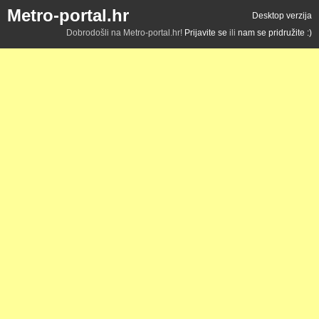
Metro-portal.hr
Desktop verzija
Dobrodošli na Metro-portal.hr!
Prijavite se
ili
nam se pridružite :)