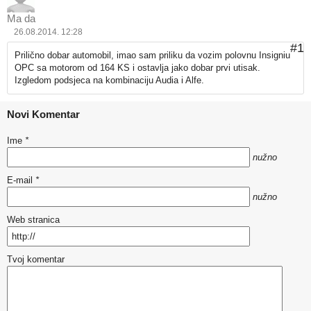
Ma da
26.08.2014. 12:28
#1
Prilično dobar automobil, imao sam priliku da vozim polovnu Insigniu
OPC sa motorom od 164 KS i ostavlja jako dobar prvi utisak.
Izgledom podsjeca na kombinaciju Audia i Alfe.
Novi Komentar
Ime
*
nužno
E-mail
*
nužno
Web stranica
Tvoj komentar