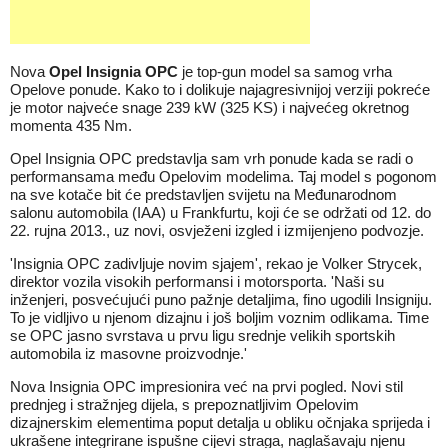
Nova
Opel Insignia OPC
je top-gun model sa samog vrha
Opelove ponude. Kako to i dolikuje najagresivnijoj verziji pokreće
je motor najveće snage 239 kW (325 KS) i najvećeg okretnog
momenta 435 Nm.
Opel Insignia OPC predstavlja sam vrh ponude kada se radi o
performansama među Opelovim modelima. Taj model s pogonom
na sve kotače bit će predstavljen svijetu na Međunarodnom
salonu automobila (IAA) u Frankfurtu, koji će se održati od 12. do
22. rujna 2013., uz novi, osvježeni izgled i izmijenjeno podvozje.
'Insignia OPC zadivljuje novim sjajem', rekao je Volker Strycek,
direktor vozila visokih performansi i motorsporta. 'Naši su
inženjeri, posvećujući puno pažnje detaljima, fino ugodili Insigniju.
To je vidljivo u njenom dizajnu i još boljim voznim odlikama. Time
se OPC jasno svrstava u prvu ligu srednje velikih sportskih
automobila iz masovne proizvodnje.'
Nova Insignia OPC impresionira već na prvi pogled. Novi stil
prednjeg i stražnjeg dijela, s prepoznatljivim Opelovim
dizajnerskim elementima poput detalja u obliku očnjaka sprijeda i
ukrašene integrirane ispušne cijevi straga, naglašavaju njenu