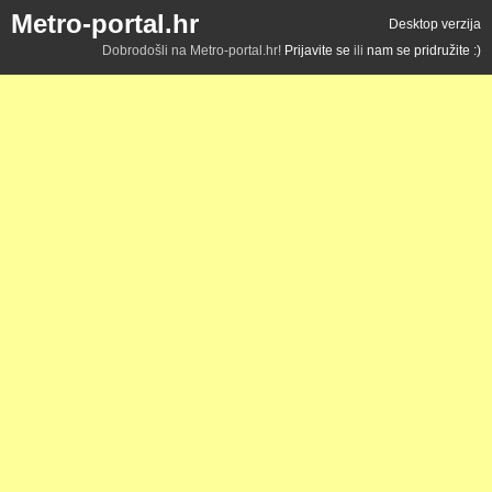
Metro-portal.hr
Desktop verzija
Dobrodošli na Metro-portal.hr!
Prijavite se
ili
nam se pridružite :)