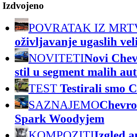
Izdvojeno
POVRATAK IZ MRT
oživljavanje ugaslih ve
NOVITETI
Novi Chevr
stil u segment malih au
TEST
Testirali smo C
SAZNAJEMO
Chevrol
Spark Woodyjem
KOMPOZITI
Izgled a