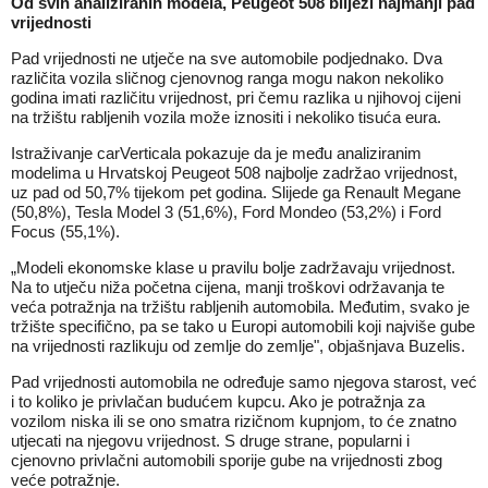
Od svih analiziranih modela, Peugeot 508 bilježi najmanji pad
vrijednosti
Pad vrijednosti ne utječe na sve automobile podjednako. Dva
različita vozila sličnog cjenovnog ranga mogu nakon nekoliko
godina imati različitu vrijednost, pri čemu razlika u njihovoj cijeni
na tržištu rabljenih vozila može iznositi i nekoliko tisuća eura.
Istraživanje carVerticala pokazuje da je među analiziranim
modelima u Hrvatskoj Peugeot 508 najbolje zadržao vrijednost,
uz pad od 50,7% tijekom pet godina. Slijede ga Renault Megane
(50,8%), Tesla Model 3 (51,6%), Ford Mondeo (53,2%) i Ford
Focus (55,1%).
„Modeli ekonomske klase u pravilu bolje zadržavaju vrijednost.
Na to utječu niža početna cijena, manji troškovi održavanja te
veća potražnja na tržištu rabljenih automobila. Međutim, svako je
tržište specifično, pa se tako u Europi automobili koji najviše gube
na vrijednosti razlikuju od zemlje do zemlje", objašnjava Buzelis.
Pad vrijednosti automobila ne određuje samo njegova starost, već
i to koliko je privlačan budućem kupcu. Ako je potražnja za
vozilom niska ili se ono smatra rizičnom kupnjom, to će znatno
utjecati na njegovu vrijednost. S druge strane, popularni i
cjenovno privlačni automobili sporije gube na vrijednosti zbog
veće potražnje.