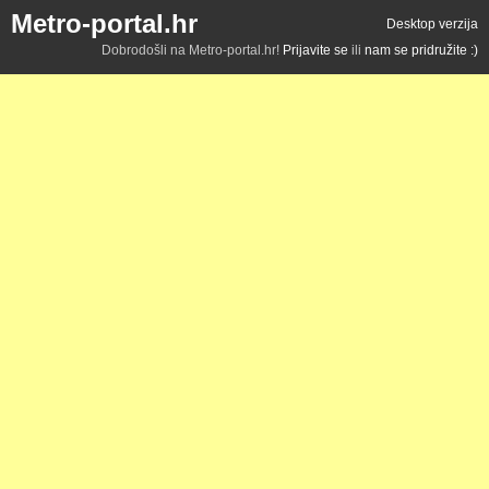
Metro-portal.hr
Desktop verzija
Dobrodošli na Metro-portal.hr!
Prijavite se
ili
nam se pridružite :)