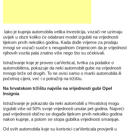
Iako je kupnja automobila velika investicija, vozači ne uzimaju
uvijek u obzir koliko će odabrani model izgubiti na vrijednosti
tijekom prvih nekoliko godina. Kada dođe vrijeme za prodaju
mnogi se vozači suoče s neugodnom činjenicom da je vrijednost
njihovih vozila pala znatno više nego što su očekivali.
Istraživanje koje je proveo carVertical, tvrtka za podatke o
automobilima, pokazuje da neki automobili gube na vrijednosti
mnogo brže od drugih. To ne ovisi samo o marki automobila ili
početnoj cijeni, već i o potražnji na tržištu.
Na hrvatskom tržištu najviše na vrijednosti gubi Opel
Insignia
Istraživanje je pokazalo da neki automobili u Hrvatskoj mogu
izgubiti više od 50% svoje vrijednosti unutar pet godina. Najveći
pad vrijednosti obično se događa tijekom prvih nekoliko godina
nakon kupnje, a potom se stopa gubitka vrijednosti smanjuje.
Od svih automobila koje su korisnici carVerticala provjerili u