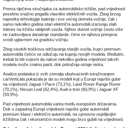
Prema riječima stručnjaka za automobilsko tržište, pad vrijednosti
posebno snažno pogađa vlasnike električnih vozila. Zbog brzog
napretka tehnologije baterija i sve većeg dometa vožnje, čak i
samo nekoliko godina stari električni automobili izazivaju slab
interes na tržištu rabljenih vozila. Njihov domet vožnje često više
ne zadovoljava današnje standarde, čime se njihova primjena
svodi uglavnom na gradsku vožnju.
Zbog visokih troškova održavanja starijih vozila, kupci premium
automobila češće se odlučuju na kupnju novijih modela. Međutim,
trebali bi biti svjesni da nakon nekoliko godina vrijednost takvih
modela može znatno pasti, dok potražnja ostaje niska.
Analiza podataka iz svih zemalja obuhvaćenih istraživanjem
carVerticala pokazala je da su modeli koji u Europi najviše gube
na vrijednosti Jaguar I-Pace (73,1%), Land Rover Range Rover
(70,1%), Nissan Leaf (62,4%), Audi e-tron (60,9%) i Jaguar XF
(59,9%).
Pad vrijednosti automobila varira među europskim državama.
Dok u zapadnoj Europi vrijednost najviše gube automobili
premium klase i električni automobili, na cjenovno osjetljivijim
tržištima čak i ekonomični modeli mogu brzo gubiti na vrijednosti.