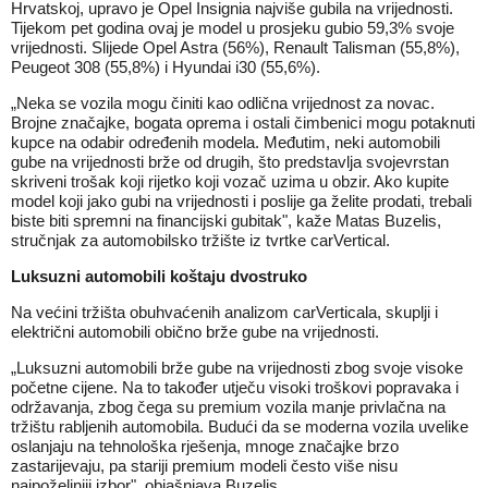
Hrvatskoj, upravo je Opel Insignia najviše gubila na vrijednosti.
Tijekom pet godina ovaj je model u prosjeku gubio 59,3% svoje
vrijednosti. Slijede Opel Astra (56%), Renault Talisman (55,8%),
Peugeot 308 (55,8%) i Hyundai i30 (55,6%).
„Neka se vozila mogu činiti kao odlična vrijednost za novac.
Brojne značajke, bogata oprema i ostali čimbenici mogu potaknuti
kupce na odabir određenih modela. Međutim, neki automobili
gube na vrijednosti brže od drugih, što predstavlja svojevrstan
skriveni trošak koji rijetko koji vozač uzima u obzir. Ako kupite
model koji jako gubi na vrijednosti i poslije ga želite prodati, trebali
biste biti spremni na financijski gubitak", kaže Matas Buzelis,
stručnjak za automobilsko tržište iz tvrtke carVertical.
Luksuzni automobili koštaju dvostruko
Na većini tržišta obuhvaćenih analizom carVerticala, skuplji i
električni automobili obično brže gube na vrijednosti.
„Luksuzni automobili brže gube na vrijednosti zbog svoje visoke
početne cijene. Na to također utječu visoki troškovi popravaka i
održavanja, zbog čega su premium vozila manje privlačna na
tržištu rabljenih automobila. Budući da se moderna vozila uvelike
oslanjaju na tehnološka rješenja, mnoge značajke brzo
zastarijevaju, pa stariji premium modeli često više nisu
najpoželjniji izbor", objašnjava Buzelis.