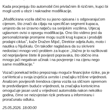
Kada procjenjuju što automobil čini privlačnim ili rizičnim, kupci bi
mogli uzeti u obzir i naknadne modifikacije.
„Modificirana vozila obično su jasno opisana i s odgovarajućom
cijenom, što znači da ciljaju na specifičan segment kupaca,
umjesto da se izravno natječu sa serijskim vozilima. Utjecaj
uglavnom ovisi o opsegu modifikacija. Ono što vidimo jest da
personaliziranije promjene mogu suziti krug kupaca i produljiti
prodajni ciklus", kaže Dražen Mijoč, Direktor odjela Auto, moto i
nautika u Njuškalu. On također naglašava da su skriveni
nedostaci mnogo veći problem za kupce: „Važno je to razlikovati
od neprijavljene štete ili povijesti popravaka, što obično ima
mnogo jači negativan učinak i na povjerenje i na cijenu nego
same modifikacije."
Vozači ponekad teško prepoznaju moguće financijske rizike, pa je
carVertical u svoja izvješća uvrstio i značajku tržišne vrijednosti.
Analizom povijesnih trendova cijena vozila sa sličnom opremom
te predviđanjem buduće vrijednosti, ta značajka korisnicima
omogućuje jasan uvid u vrijednost automobila nakon nekoliko
godina, čime se neizvjestan rizik pretvara u informiranu i
proračunatu odluku.
25.05.2026. 18:00:00