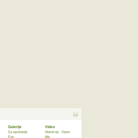
Galerije
Video
Za opuštanje
Stand-up - Open
Fun
Mic