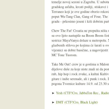
temelje novoj sezoni u Zagrebu. U subotu
gradskog asfalta, krcati podiji, stiskavci i 
Terraneo koji je ove godine oborio rekor
poput Wu-Tang Clan, Gang of Four, The Pr
gradu - prkosimo jeseni i kiši dobrim par
Chew The Fat! Croatia ne prepušta ništa 
su ovo ljeto nastupile na Boom Boom fes
sestrice MayaVanya dolaze u metropolu. 
glazbenih stilova po kojima će šarati u
vijesnici su dobre bassčine, a nagovijest
MC Tone Tuorom.
Take Me Out! crew je u gostima u Malom
dijelove duše za koje niste znali ni da po
rnb, hip hop i rock zvuke, a kultni Kultiv
gitare i indie serenade, ali i punk i rock
pogona Tvornice kulture 14.9. od 23.30 s
►
Yesh (CTF!Cro, JabbaTon Rec., Radi
►
DMT (CTF!Cro, Black Light)