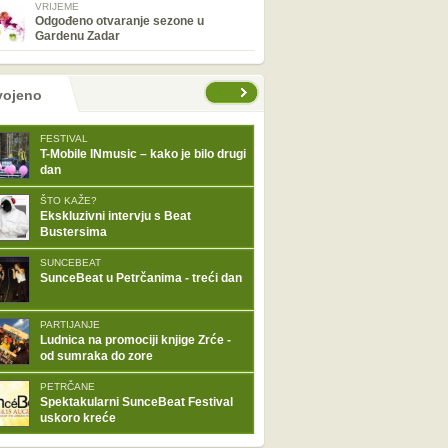
VRIJEME
Odgođeno otvaranje sezone u
Gardenu Zadar
tranice
vojeno
FESTIVAL
T-Mobile INmusic – kako je bilo drugi
dan
ŠTO KAŽE?
Ekskluzivni intervju s Beat
Bustersima
SUNCEBEAT
SunceBeat u Petrčanima - treći dan
PARTIJANJE
Ludnica na promociji knjige Zrće -
od sumraka do zore
PETRČANE
Spektakularni SunceBeat Festival
uskoro kreće