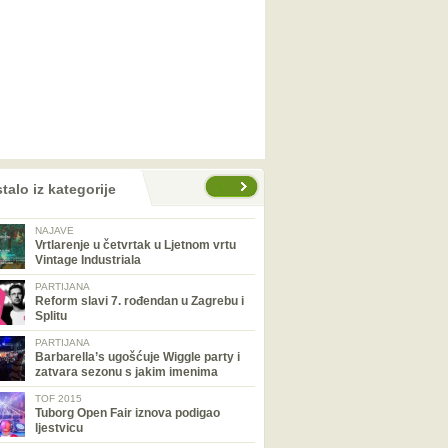
talo iz kategorije
NAJAVE
Vrtlarenje u četvrtak u Ljetnom vrtu
Vintage Industriala
PARTIJANA
Reform slavi 7. rođendan u Zagrebu i
Splitu
PARTIJANA
Barbarella’s ugošćuje Wiggle party i
zatvara sezonu s jakim imenima
TOF 2015
Tuborg Open Fair iznova podigao
ljestvicu