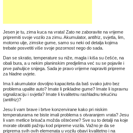
Jesen je tu, zima kuca na vrata! Zato ne zaboravite na vrijeme
pripremiti svoje vozilo za zimu. Akumulator, antifriz, svjetla, lim,
motorno ulje, zimske gume, samo su neki od detalja kojima
trebate posvetiti više svoje pozornost nego do sada.
Dan se skratio, temperature su niže, magla i kiša su češće, na
obali bura, a u nekim planinskim predjelima već su se pojavile i
prve pahuljice snijega. Sada je pravo vrijeme napraviti pripreme
za hladne uvjete.
Ima li akumulator dovoljno kapaciteta da baš svako jutro bez
problema upalite auto? Imate li prikladne gume? Imate li ispravnu
signalizaciju i svjetla? Imate li kvalitetnu rashladnu tekućinu
(antifriz)?
Jesu li vam brave i brtve konzervirane kako pri niskim
temperaturama ne biste imali problema s otvaranjem vrata? Jesu
li vam metlice brisača možda oštećene? Sve su to detalji na koje
morate obratiti pažnju kod pripreme vozila. Važno je da se
priprema svih ovih elemenata u vozilu obavi kvalitetno i na