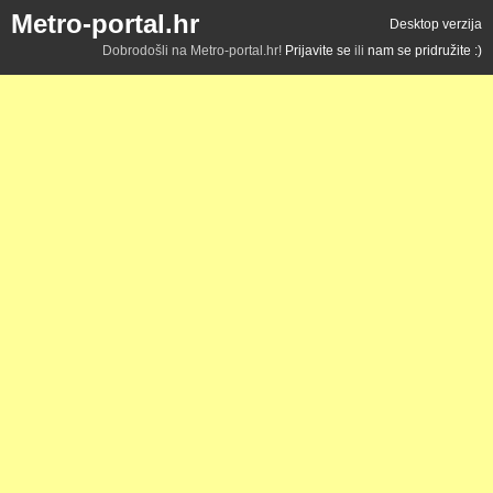
Metro-portal.hr
Desktop verzija
Dobrodošli na Metro-portal.hr!
Prijavite se
ili
nam se pridružite :)