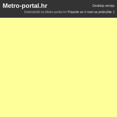
Metro-portal.hr
Desktop verzija
Dobrodošli na Metro-portal.hr!
Prijavite se
ili
nam se pridružite :)