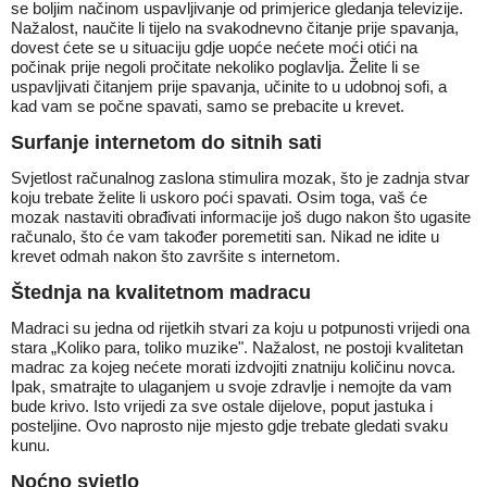
se boljim načinom uspavljivanje od primjerice gledanja televizije.
Nažalost, naučite li tijelo na svakodnevno čitanje prije spavanja,
dovest ćete se u situaciju gdje uopće nećete moći otići na
počinak prije negoli pročitate nekoliko poglavlja. Želite li se
uspavljivati čitanjem prije spavanja, učinite to u udobnoj sofi, a
kad vam se počne spavati, samo se prebacite u krevet.
Surfanje internetom do sitnih sati
Svjetlost računalnog zaslona stimulira mozak, što je zadnja stvar
koju trebate želite li uskoro poći spavati. Osim toga, vaš će
mozak nastaviti obrađivati informacije još dugo nakon što ugasite
računalo, što će vam također poremetiti san. Nikad ne idite u
krevet odmah nakon što završite s internetom.
Štednja na kvalitetnom madracu
Madraci su jedna od rijetkih stvari za koju u potpunosti vrijedi ona
stara „Koliko para, toliko muzike". Nažalost, ne postoji kvalitetan
madrac za kojeg nećete morati izdvojiti znatniju količinu novca.
Ipak, smatrajte to ulaganjem u svoje zdravlje i nemojte da vam
bude krivo. Isto vrijedi za sve ostale dijelove, poput jastuka i
posteljine. Ovo naprosto nije mjesto gdje trebate gledati svaku
kunu.
Noćno svjetlo