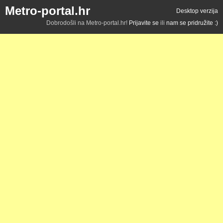
Metro-portal.hr
Desktop verzija
Dobrodošli na Metro-portal.hr!
Prijavite se
ili
nam se pridružite :)