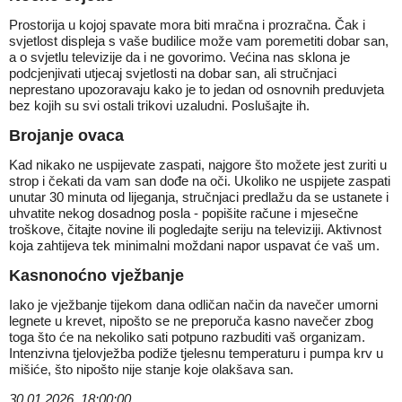
Prostorija u kojoj spavate mora biti mračna i prozračna. Čak i
svjetlost displeja s vaše budilice može vam poremetiti dobar san,
a o svjetlu televizije da i ne govorimo. Većina nas sklona je
podcjenjivati utjecaj svjetlosti na dobar san, ali stručnjaci
neprestano upozoravaju kako je to jedan od osnovnih preduvjeta
bez kojih su svi ostali trikovi uzaludni. Poslušajte ih.
Brojanje ovaca
Kad nikako ne uspijevate zaspati, najgore što možete jest zuriti u
strop i čekati da vam san dođe na oči. Ukoliko ne uspijete zaspati
unutar 30 minuta od lijeganja, stručnjaci predlažu da se ustanete i
uhvatite nekog dosadnog posla - popišite račune i mjesečne
troškove, čitajte novine ili pogledajte seriju na televiziji. Aktivnost
koja zahtijeva tek minimalni moždani napor uspavat će vaš um.
Kasnonoćno vježbanje
Iako je vježbanje tijekom dana odličan način da navečer umorni
legnete u krevet, nipošto se ne preporuča kasno navečer zbog
toga što će na nekoliko sati potpuno razbuditi vaš organizam.
Intenzivna tjelovježba podiže tjelesnu temperaturu i pumpa krv u
mišiće, što nipošto nije stanje koje olakšava san.
30.01.2026. 18:00:00