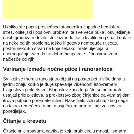
Ukoliko ste poput prosječnog stanovnika zapadne hemisfere,
stres, obiteljski i poslovni problemi te sve veća buka i osvijetljenje
naših gradova redovito stoje između vas i kvalitetnog sna. I dok je
na neke od tih problema teško ili gotovo nemoguće utjecati,
postoji nekoliko stvari na koje itekako imate utjecaja, a
onemogućuju vam da se dobro naspavate. Donosimo vam
najčešće od njih.
Variranje između noćne ptice i ranoranioca
Svi koji se moraju rano ujutro dizati na posao pet ili više dana u
tjednu znaju koliko je dulje spavanje vikendom istovremeni
blagoslov i prokletstvo. Blagoslov zbog toga što se ne morate
ustajati prije pijetlova, a prokletstvo zbog činjenice da vam taj dan
ili dva potpuno poremete rutinu. Naše tijelo voli rutinu, zbog čega
na takva remećenja reagira osjećajem umora i bezvoljnosti u
ponedjeljak.
Čitanje u krevetu
Čitanje prije spavanja navika je koju prakticiraju mnogi, i smatra