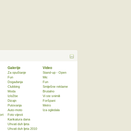
Galerije
Video
Za opuštanje
Stand-up - Open
Fun
Mic
Događanja
Fun
Clubbing
Smiješne reklame
Moda
Brutalno
Izložbe
Vi ste snimili
Dizajn
Foršpani
Putovanja
Metro
Auto-moto
Iza ogledala
ort
Foto vijesti
Karikatura dana
Uhvati duh ljeta
Uhvati duh ljeta 2010