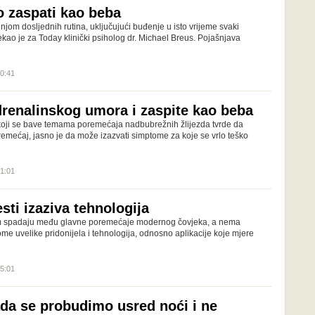
o zaspati kao beba
dnjom dosljednih rutina, uključujući buđenje u isto vrijeme svaki
ekao je za Today klinički psiholog dr. Michael Breus. Pojašnjava
20:41
adrenalinskog umora i zaspite kao beba
koji se bave temama poremećaja nadbubrežnih žlijezda tvrde da
remećaj, jasno je da može izazvati simptome za koje se vrlo teško
21:01
ti izaziva tehnologija
m spadaju među glavne poremećaje modernog čovjeka, a nema
me uvelike pridonijela i tehnologija, odnosno aplikacije koje mjere
15:01
ada se probudimo usred noći i ne