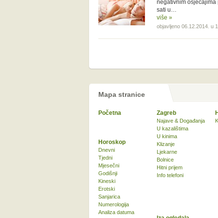
negativnim osjećajima p
sati u…
više »
objavljeno 06.12.2014. u 
Mapa stranice
Početna
Zagreb
Najave & Događanja
K
U kazalištima
U kinima
Horoskop
Klizanje
Dnevni
Ljekarne
Tjedni
Bolnice
Mjesečni
Hitni prijem
Godišnji
Info telefoni
Kineski
Erotski
Sanjarica
Numerologija
Analiza datuma