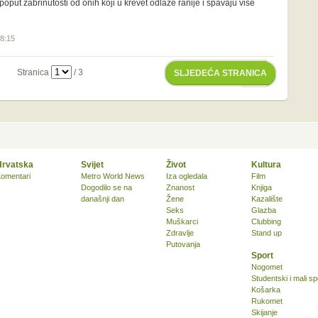
oput zabrinutosti od onih koji u krevet odlaze ranije i spavaju više
18:15
Stranica
/ 3
SLJEDEĆA STRANICA
Hrvatska
Svijet
Život
Kultura
omentari
Metro World News
Iza ogledala
Film
Dogodilo se na
Znanost
Knjiga
današnji dan
Žene
Kazalište
Seks
Glazba
Muškarci
Clubbing
Zdravlje
Stand up
Putovanja
Sport
Nogomet
Studentski i mali sp
Košarka
Rukomet
Skijanje