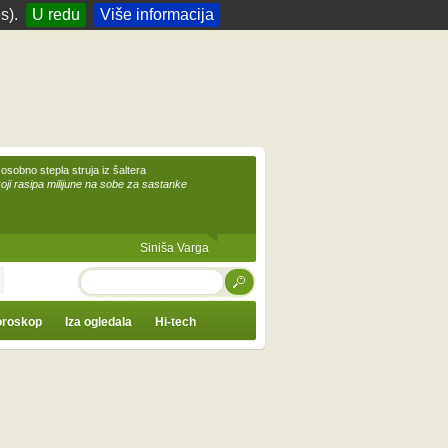
s).
U redu
Više informacija
 osobno stepla struja iz šaltera
koji rasipa milijune na sobe za sastanke
Siniša Varga
TRAŽI
roskop
Iza ogledala
Hi-tech