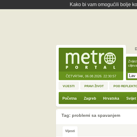
Kako bi vam omogućili bolje kor
D
Zvije
ciljev
ČETVRTAK, 06.08.2026.
22:30:57
VIJESTI
PRAVI ŽIVOT
POD REFLEKT
Početna
Zagreb
Hrvatska
Svijet
Tag: problemi sa spavanjem
Vijesti