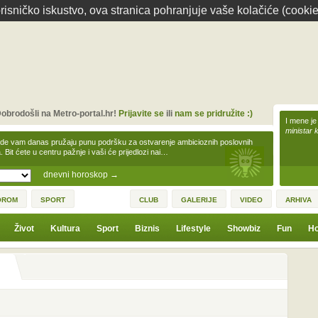
isničko iskustvo, ova stranica pohranjuje vaše kolačiće (cookie
obrodošli na Metro-portal.hr!
Prijavite se
ili
nam se pridružite :)
I mene je
ministar 
zde vam danas pružaju punu podršku za ostvarenje ambicioznih poslovnih
a. Bit ćete u centru pažnje i vaši će prijedlozi nai…
dnevni horoskop
→
OROM
SPORT
CLUB
GALERIJE
VIDEO
ARHIVA
Život
Kultura
Sport
Biznis
Lifestyle
Showbiz
Fun
Ho