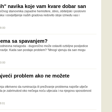
h" navika koje vam kvare dobar san
ečnog stanovnika zapadne hemisfere, stres, obiteljski i poslovni
ka i osvijetljenje naših gradova redovito stoje između vas i
18:00
blema sa spavanjem?
odnevna nelagoda - dugoročno može ostaviti ozbiljne posljedice
zdravlje. Kada san postaje problem? "Mnogi vjeruju da san mogu
20:00
ajveći problem ako ne možete
ja otkriveno da ruminacija ili preživanje problema najviše utječe
 da je zabrinutost oko nečega noću utjecala i na njegovu sposobnost
18:01