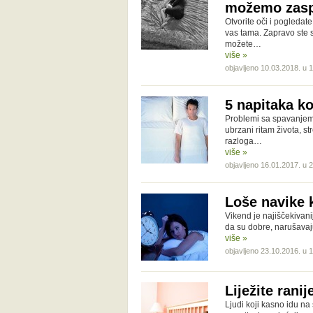
možemo zasp
Otvorite oči i pogledate
vas tama. Zapravo ste s
možete…
više »
objavljeno 10.03.2018. u 
5 napitaka ko
Problemi sa spavanjem s
ubrzani ritam života, 
razloga…
više »
objavljeno 16.01.2017. u 
Loše navike 
Vikend je najiščekivani
da su dobre, narušavaj
više »
objavljeno 23.10.2016. u 
Liježite rani
Ljudi koji kasno idu na