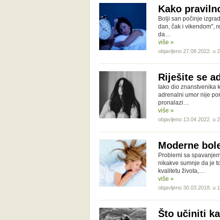
Kako praviln
Bolji san počinje izgra
dan, čak i vikendom", r
da…
više »
objavljeno 27.08.2022. u 
Riješite se 
Iako dio znanstvenika 
adrenalni umor nije po
pronalazi…
više »
objavljeno 13.04.2022. u 
Moderne boles
Problemi sa spavanje
nikakve sumnje da je to
kvalitetu života,…
više »
objavljeno 30.03.2018. u 
Što učiniti k