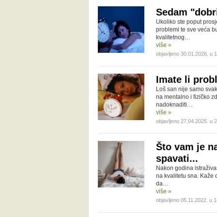
Sedam "dobri
Ukoliko ste poput prosj
problemi te sve veća bu
kvalitetnog…
više »
objavljeno 30.01.2026. u 
Imate li pro
Loš san nije samo svak
na mentalno i fizičko 
nadoknaditi…
više »
objavljeno 27.04.2025. u 
Što vam je n
spavati...
Nakon godina istraživan
na kvalitetu sna. Kaže
da…
više »
objavljeno 05.11.2022. u 