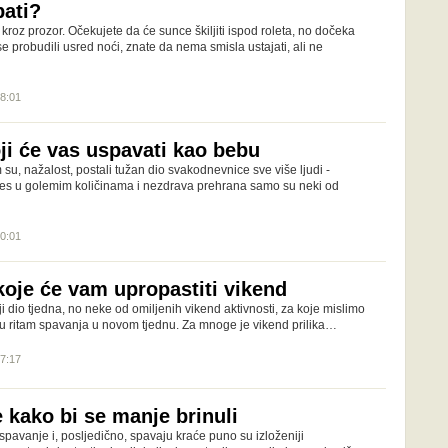
ati?
 kroz prozor. Očekujete da će sunce škiljiti ispod roleta, no dočeka
e probudili usred noći, znate da nema smisla ustajati, ali ne
18:01
ji će vas uspavati kao bebu
u, nažalost, postali tužan dio svakodnevnice sve više ljudi -
stres u golemim količinama i nezdrava prehrana samo su neki od
20:01
koje će vam upropastiti vikend
ji dio tjedna, no neke od omiljenih vikend aktivnosti, za koje mislimo
u ritam spavanja u novom tjednu. Za mnoge je vikend prilika…
17:17
je kako bi se manje brinuli
 spavanje i, posljedično, spavaju kraće puno su izloženiji