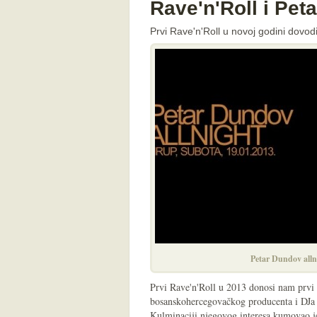
Rave'n'Roll i Pet
Prvi Rave'n'Roll u novoj godini dovod
Petar Dundov alln
Prvi Rave'n'Roll u 2013 donosi nam prvi
bosanskohercegovačkog producenta i DJa 
Kulminaciji njegovog interesa kumovao j