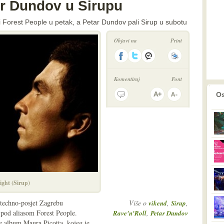
ar Dundov u Sirupu
i Forest People u petak, a Petar Dundov pali Sirup u subotu
Objavi na
Print
Komentiraj
Font
prethodno
2
Os
ight (Sirup)
 techno-posjet Zagrebu
Više o
,
,
vikend
Sirup
pod aliasom Forest People.
,
Rave'n'Roll
Petar Dundov
e album Maura Picotta, kojeg je