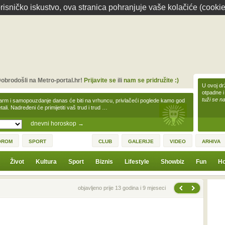
isničko iskustvo, ova stranica pohranjuje vaše kolačiće (cookie
obrodošli na Metro-portal.hr!
Prijavite se
ili
nam se pridružite :)
U ovoj dr
otpadne i
tuži se na
arm i samopouzdanje danas će biti na vrhuncu, privlačeći poglede kamo god
tali. Nadređeni će primijetiti vaš trud i trud …
dnevni horoskop
→
OROM
SPORT
CLUB
GALERIJE
VIDEO
ARHIVA
Život
Kultura
Sport
Biznis
Lifestyle
Showbiz
Fun
Ho
Sljedeća vijest
Prethodna vijest
objavljeno prije 13 godina i 9 mjeseci