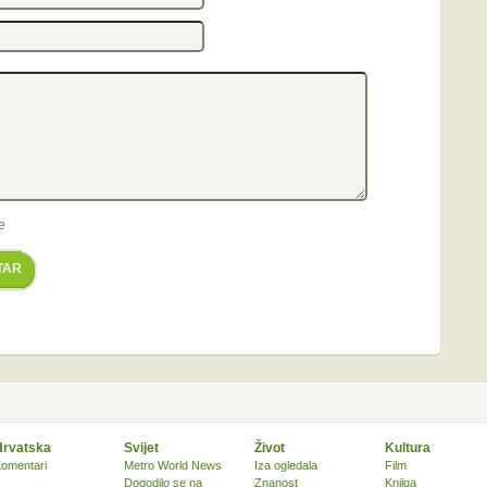
e
TAR
Hrvatska
Svijet
Život
Kultura
omentari
Metro World News
Iza ogledala
Film
Dogodilo se na
Znanost
Knjiga