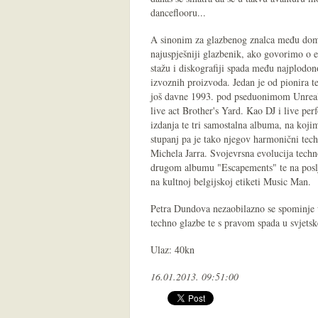
danceflooru...
A sinonim za glazbenog znalca među doma
najuspješniji glazbenik, ako govorimo o e
stažu i diskografiji spada među najplodon
izvoznih proizvoda. Jedan je od pionira t
još davne 1993. pod pseduonimom Unreal
live act Brother's Yard. Kao DJ i live per
izdanja te tri samostalna albuma, na koji
stupanj pa je tako njegov harmonični tech
Michela Jarra. Svojevrsna evolucija techn
drugom albumu "Escapements" te na posl
na kultnoj belgijskoj etiketi Music Man.
Petra Dundova nezaobilazno se spominje u
techno glazbe te s pravom spada u svjetsk
Ulaz: 40kn
16.01.2013. 09:51:00