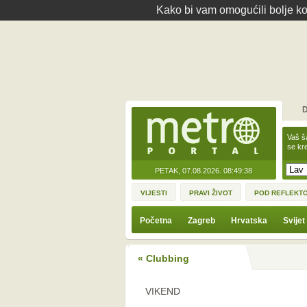
Kako bi vam omogućili bolje kor
D
Vaš š
se kre
PETAK, 07.08.2026.
08:49:38
VIJESTI
PRAVI ŽIVOT
POD REFLEKT
Početna
Zagreb
Hrvatska
Svijet
« Clubbing
VIKEND