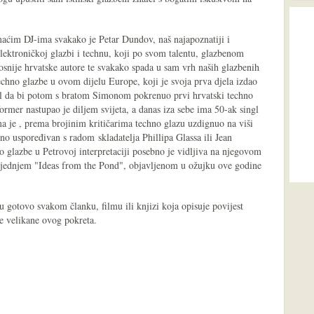
ćim DJ-ima svakako je Petar Dundov, naš najapoznatiji i
lektroničkoj glazbi i technu, koji po svom talentu, glazbenom
osnije hrvatske autore te svakako spada u sam vrh naših glazbenih
echno glazbe u ovom dijelu Europe, koji je svoja prva djela izdao
 da bi potom s bratom Simonom pokrenuo prvi hrvatski techno
former nastupao je diljem svijeta, a danas iza sebe ima 50-ak singl
ma je , prema brojinim kritičarima techno glazu uzdignuo na viši
no uspoređivan s radom skladatelja Phillipa Glassa ili Jean
o glazbe u Petrovoj interpretaciji posebno je vidljiva na njegovom
jednjem "Ideas from the Pond", objavljenom u ožujku ove godine
 gotovo svakom članku, filmu ili knjizi koja opisuje povijest
e velikane ovog pokreta.