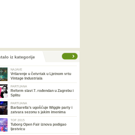
talo iz kategorije
NAJAVE
Vrtlarenje u četvrtak u Ljetnom vrtu
Vintage Industriala
PARTIJANA
Reform slavi 7. rođendan u Zagrebu i
Splitu
PARTIJANA
Barbarella’s ugošćuje Wiggle party i
zatvara sezonu s jakim imenima
TOF 2015
Tuborg Open Fair iznova podigao
ljestvicu