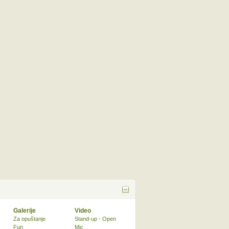
Galerije
Video
Za opuštanje
Stand-up - Open
Fun
Mic