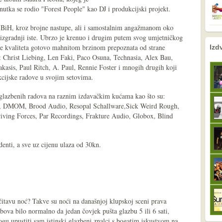
utka se rodio "Forest People" kao DJ i produkcijski projekt.
i BiH, kroz brojne nastupe, ali i samostalnim angažmanom oko
te izgradnji iste. Ubrzo je krenuo i drugim putem svog umjetničkog
nema prethodne s
sljedeće
a je kvaliteta gotovo mahnitom brzinom prepoznata od strane
Izd
u: Christ Liebing, Len Faki, Paco Osuna, Technasia, Alex Bau,
asis, Paul Ritch, A. Paul, Rennie Foster i mnogih drugih koji
kcijske radove u svojim setovima.
 glazbenih radova na raznim izdavačkim kućama kao što su:
hm, DMOM, Brood Audio, Resopal Schallware,Sick Weird Rough,
ving Forces, Par Recordings, Frakture Audio, Globox, Blind
denti, a sve uz cijenu ulaza od 30kn.
 čitavu noć? Takve su noći na današnjoj klupskoj sceni prava
bova bilo normalno da jedan čovjek pušta glazbu 5 ili 6 sati,
gu upustiti sam istinski glazbeni znalci s bogatim iskustvom na