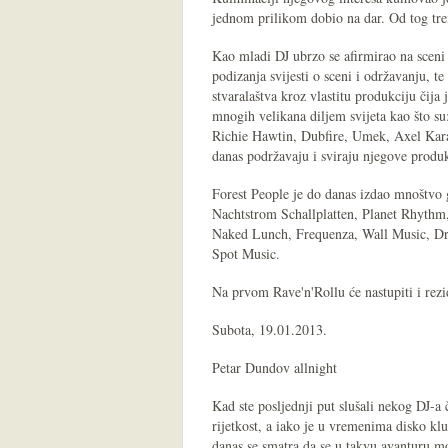
jednom prilikom dobio na dar. Od tog tren
Kao mladi DJ ubrzo se afirmirao na scen
podizanja svijesti o sceni i održavanju, 
stvaralaštva kroz vlastitu produkciju čij
mnogih velikana diljem svijeta kao što s
Richie Hawtin, Dubfire, Umek, Axel Karak
danas podržavaju i sviraju njegove produ
Forest People je do danas izdao mnoštvo
Nachtstrom Schallplatten, Planet Rhyt
Naked Lunch, Frequenza, Wall Music, Dri
Spot Music.
Na prvom Rave'n'Rollu će nastupiti i rezi
Subota, 19.01.2013.
Petar Dundov allnight
Kad ste posljednji put slušali nekog DJ-a
rijetkost, a iako je u vremenima disko klu
danas se smatra da se u takvu avanturu mo