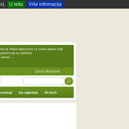
s).
U redu
Više informacija
žavi je Vlada odgovorna za svaku tapetu koja
 parket koji se rasklima
 posao ...
Zoran Milanović
TRAŽI
roskop
Iza ogledala
Hi-tech