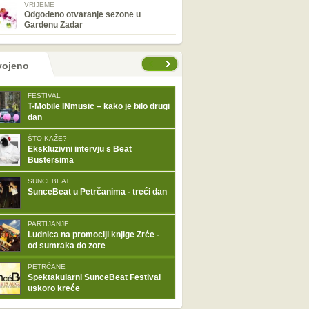
VRIJEME
Odgođeno otvaranje sezone u
Gardenu Zadar
tranice
vojeno
FESTIVAL
T-Mobile INmusic – kako je bilo drugi
dan
ŠTO KAŽE?
Ekskluzivni intervju s Beat
Bustersima
SUNCEBEAT
SunceBeat u Petrčanima - treći dan
PARTIJANJE
Ludnica na promociji knjige Zrće -
od sumraka do zore
PETRČANE
Spektakularni SunceBeat Festival
uskoro kreće