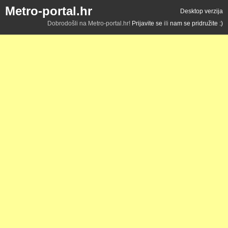
Metro-portal.hr
Desktop verzija
Dobrodošli na Metro-portal.hr!
Prijavite se
ili
nam se pridružite :)