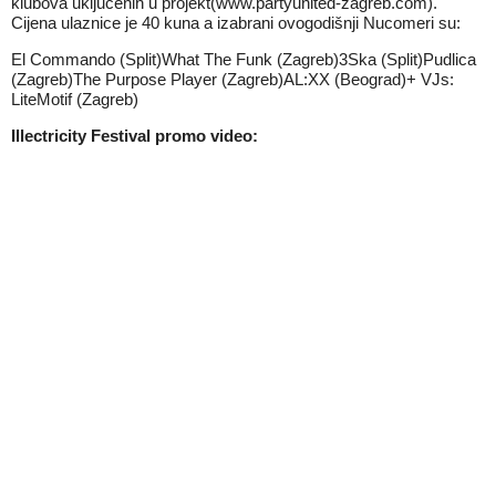
klubova uključenih u projekt(www.partyunited-zagreb.com).
Cijena ulaznice je 40 kuna a izabrani ovogodišnji Nucomeri su:
El Commando (Split)What The Funk (Zagreb)3Ska (Split)Pudlica
(Zagreb)The Purpose Player (Zagreb)AL:XX (Beograd)+ VJs:
LiteMotif (Zagreb)
Illectricity Festival promo video: