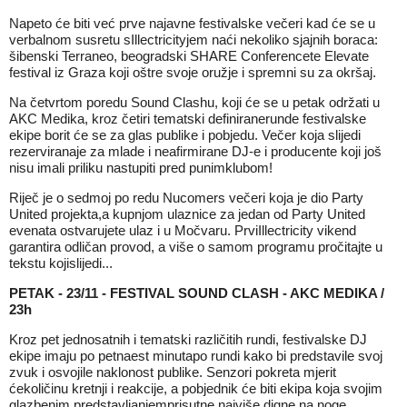
Napeto će biti već prve najavne festivalske večeri kad će se u
verbalnom susretu sIllectricityjem naći nekoliko sjajnih boraca:
šibenski Terraneo, beogradski SHARE Conferencete Elevate
festival iz Graza koji oštre svoje oružje i spremni su za okršaj.
Na četvrtom poredu Sound Clashu, koji će se u petak održati u
AKC Medika, kroz četiri tematski definiranerunde festivalske
ekipe borit će se za glas publike i pobjedu. Večer koja slijedi
rezerviranaje za mlade i neafirmirane DJ-e i producente koji još
nisu imali priliku nastupiti pred punimklubom!
Riječ je o sedmoj po redu Nucomers večeri koja je dio Party
United projekta,a kupnjom ulaznice za jedan od Party United
evenata ostvarujete ulaz i u Močvaru. PrviIllectricity vikend
garantira odličan provod, a više o samom programu pročitajte u
tekstu kojislijedi...
PETAK - 23/11 - FESTIVAL SOUND CLASH - AKC MEDIKA /
23h
Kroz pet jednosatnih i tematski različitih rundi, festivalske DJ
ekipe imaju po petnaest minutapo rundi kako bi predstavile svoj
zvuk i osvojile naklonost publike. Senzori pokreta mjerit
ćekoličinu kretnji i reakcije, a pobjednik će biti ekipa koja svojim
glazbenim predstavljanjemprisutne najviše digne na noge.