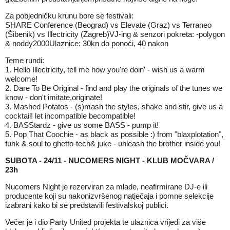
Za pobjedničku krunu bore se festivali:
SHARE Conference (Beograd) vs Elevate (Graz) vs Terraneo
(Šibenik) vs Illectricity (Zagreb)VJ-ing & senzori pokreta: -polygon
& noddy2000Ulaznice: 30kn do ponoći, 40 nakon
Teme rundi:
1. Hello Illectricity, tell me how you're doin' - wish us a warm
welcome!
2. Dare To Be Original - find and play the originals of the tunes we
know - don't imitate,originate!
3. Mashed Potatos - (s)mash the styles, shake and stir, give us a
cocktail! let incompatible becompatible!
4. BASStardz - give us some BASS - pump it!
5. Pop That Coochie - as black as possible :) from "blaxplotation",
funk & soul to ghetto-tech& juke - unleash the brother inside you!
SUBOTA - 24/11 - NUCOMERS NIGHT - KLUB MOČVARA /
23h
Nucomers Night je rezerviran za mlade, neafirmirane DJ-e ili
producente koji su nakonizvršenog natječaja i pomne selekcije
izabrani kako bi se predstavili festivalskoj publici.
Večer je i dio Party United projekta te ulaznica vrijedi za više