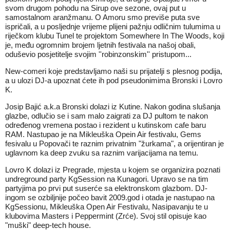
svom drugom pohodu na Sirup ove sezone, ovaj put u
samostalnom aranžmanu. O Amoru smo previše puta sve
ispričali, a u posljednje vrijeme plijeni pažnju odličnim tulumima u
riječkom klubu Tunel te projektom Somewhere In The Woods, koji
je, među ogromnim brojem ljetnih festivala na našoj obali,
oduševio posjetitelje svojim ''robinzonskim'' pristupom...
New-comeri koje predstavljamo naši su prijatelji s plesnog podija,
a u ulozi DJ-a upoznat ćete ih pod pseudonimima Bronski i Lovro
K.
Josip Bajić a.k.a Bronski dolazi iz Kutine. Nakon godina slušanja
glazbe, odlučio se i sam malo zaigrati za DJ pultom te nakon
određenog vremena postao i rezident u kutinskom cafe baru
RAM. Nastupao je na Mikleuška Opein Air festivalu, Gems
fesivalu u Popovači te raznim privatnim "žurkama", a orijentiran je
uglavnom ka deep zvuku sa raznim varijacijama na temu.
Lovro K dolazi iz Pregrade, mjesta u kojem se organizira poznati
undreground party KgSession na Kunagori. Upravo se na tim
partyjima po prvi put suserće sa elektronskom glazbom. DJ-
ingom se ozbiljnije počeo bavit 2009.god i otada je nastupao na
KgSessionu, Mikleuška Open Air Festivalu, Nasipavanju te u
klubovima Masters i Peppermint (Zrće). Svoj stil opisuje kao
"muški" deep-tech house.