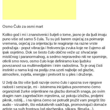
Osmo Čulo za osmi mart
Koliko god i mi i znanstvenici šutjeli o tome, jasno je da ljudi imaju
puno više od samo 5 čula. Tu su još barem osjećaj za poimanje
vremena, osjećaj za orijentaciju te reagiranje na razne vrste
podražaja - poput vibracija i frekvencija zvuka koje ne čujemo ali
ipak osjetimo. Dok se šesto čulo obično veže uz shvaćanje
mističnog i paranormalnog, a sedmo nepravedno niti ne spominje,
otkrili smo novo, osmo čulo koje definiramo kao ljudsku
povezanost sa multimedijalnim i inim radostima. To je onaj čisti
instinkt u nama koji na podiju zna uzeti najbolje od glazbe,
atmosfere, svjetla, energije i pretvorit to u ples i druženje.
U želji da što više ljudi razvije osmo čulo i upozna sve njegove
radosti i senzacije, mi - istoimena inicijativa povremeno ćemo
organizirati žurke orijentirane na glazbu domaćih snaga, po svim
dragim nam zagrebačkim mjestima, uz pokoju izložbu, proljetni
piknik, roštilj... i na njima ćemo se potrudit pružit vam pregršt što
audio - vizualnih, što edukativnih sadržaja, promovirajući domaće
artiste sa svih frontova (od glazbenika, slikara, filmaša...).