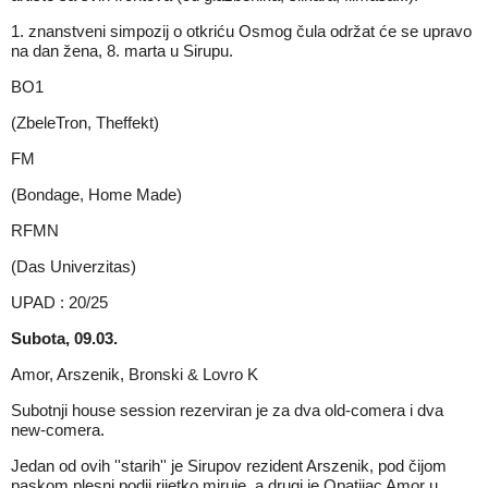
1. znanstveni simpozij o otkriću Osmog čula održat će se upravo
na dan žena, 8. marta u Sirupu.
BO1
(ZbeleTron, Theffekt)
FM
(Bondage, Home Made)
RFMN
(Das Univerzitas)
UPAD : 20/25
Subota, 09.03.
Amor, Arszenik, Bronski & Lovro K
Subotnji house session rezerviran je za dva old-comera i dva
new-comera.
Jedan od ovih ''starih'' je Sirupov rezident Arszenik, pod čijom
paskom plesni podij rijetko miruje, a drugi je Opatijac Amor u