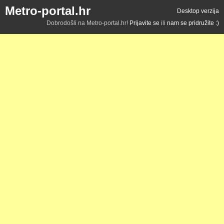
Metro-portal.hr
Desktop verzija
Dobrodošli na Metro-portal.hr!
Prijavite se
ili
nam se pridružite :)