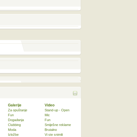
Galerije
Video
Za opuštanje
Stand-up - Open
Fun
Mic
Događanja
Fun
Clubbing
Smiješne reklame
Moda
Brutalno
Izložbe
Vi ste snimili