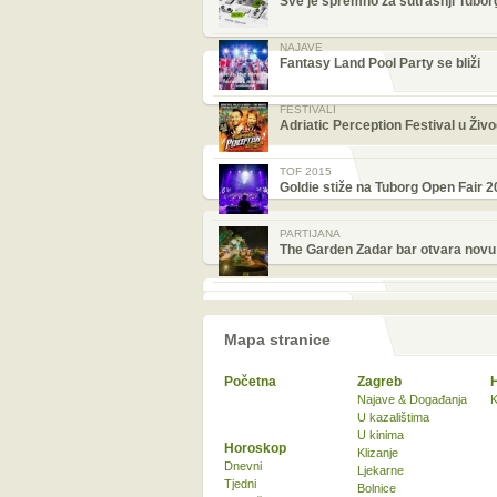
Sve je spremno za sutrašnji Tubor
NAJAVE
Fantasy Land Pool Party se bliži
FESTIVALI
Adriatic Perception Festival u Živ
TOF 2015
Goldie stiže na Tuborg Open Fair 
PARTIJANA
The Garden Zadar bar otvara novu
Mapa stranice
Početna
Zagreb
Najave & Događanja
K
U kazalištima
U kinima
Horoskop
Klizanje
Dnevni
Ljekarne
Tjedni
Bolnice