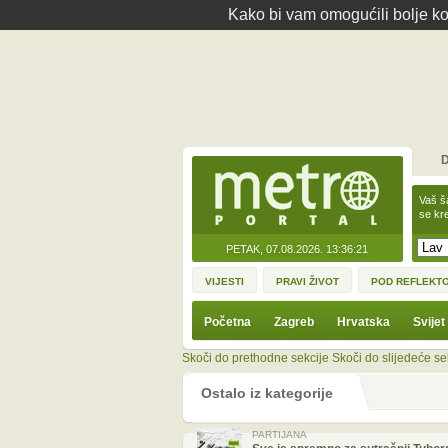
Kako bi vam omogućili bolje kor
D
Vaš š
se kre
PETAK, 07.08.2026.
13:36:21
VIJESTI
PRAVI ŽIVOT
POD REFLEKT
Početna
Zagreb
Hrvatska
Svijet
Skoči do prethodne sekcije
Skoči do slijedeće se
Ostalo iz kategorije
PARTIJANA