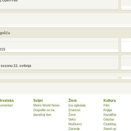
g Open Fair
ogošću
2015
 sezonu 22. svibnja
Hrvatska
Svijet
Život
Kultura
omentari
Metro World News
Iza ogledala
Film
Dogodilo se na
Znanost
Knjiga
današnji dan
Žene
Kazalište
Seks
Glazba
Muškarci
Clubbing
Zdravlje
Stand up