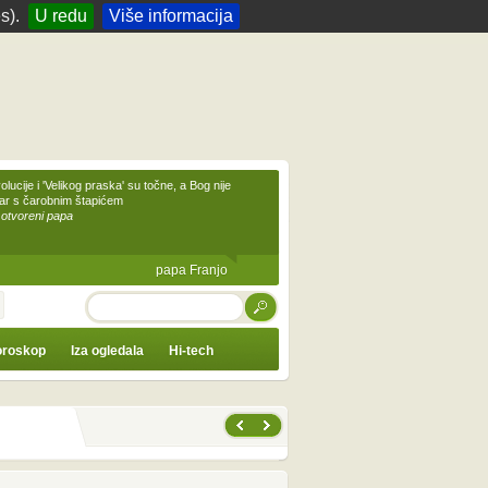
s).
U redu
Više informacija
olucije i 'Velikog praska' su točne, a Bog nije
čar s čarobnim štapićem
 otvoreni papa
papa Franjo
TRAŽI
roskop
Iza ogledala
Hi-tech