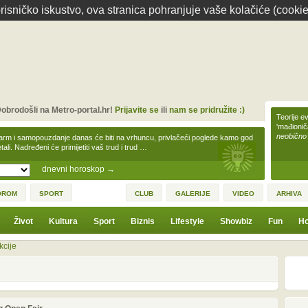
isničko iskustvo, ova stranica pohranjuje vaše kolačiće (cookie
obrodošli na Metro-portal.hr!
Prijavite se
ili
nam se pridružite :)
Teorije ev
'mađioni
neobično
arm i samopouzdanje danas će biti na vrhuncu, privlačeći poglede kamo god
tali. Nadređeni će primijetiti vaš trud i trud …
dnevni horoskop
→
OROM
SPORT
CLUB
GALERIJE
VIDEO
ARHIVA
Život
Kultura
Sport
Biznis
Lifestyle
Showbiz
Fun
Ho
kcije
1
3