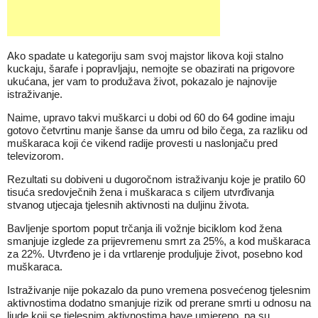
Ako spadate u kategoriju sam svoj majstor likova koji stalno
kuckaju, šarafe i popravljaju, nemojte se obazirati na prigovore
ukućana, jer vam to produžava život, pokazalo je najnovije
istraživanje.
Naime, upravo takvi muškarci u dobi od 60 do 64 godine imaju
gotovo četvrtinu manje šanse da umru od bilo čega, za razliku od
muškaraca koji će vikend radije provesti u naslonjaču pred
televizorom.
Rezultati su dobiveni u dugoročnom istraživanju koje je pratilo 60
tisuća sredovječnih žena i muškaraca s ciljem utvrđivanja
stvanog utjecaja tjelesnih aktivnosti na duljinu života.
Bavljenje sportom poput trčanja ili vožnje biciklom kod žena
smanjuje izglede za prijevremenu smrt za 25%, a kod muškaraca
za 22%. Utvrđeno je i da vrtlarenje produljuje život, posebno kod
muškaraca.
Istraživanje nije pokazalo da puno vremena posvećenog tjelesnim
aktivnostima dodatno smanjuje rizik od prerane smrti u odnosu na
ljude koji se tjelesnim aktivnostima bave umjereno, pa su