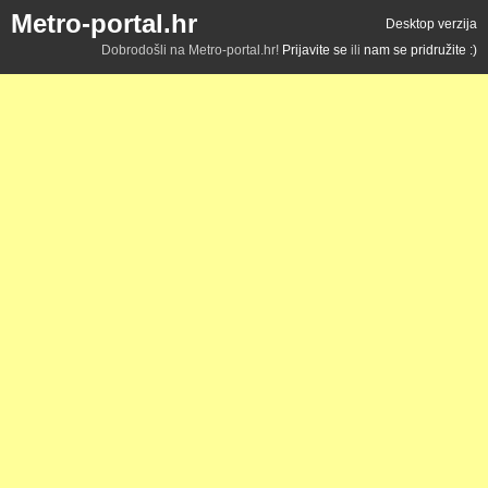
Metro-portal.hr
Desktop verzija
Dobrodošli na Metro-portal.hr!
Prijavite se
ili
nam se pridružite :)