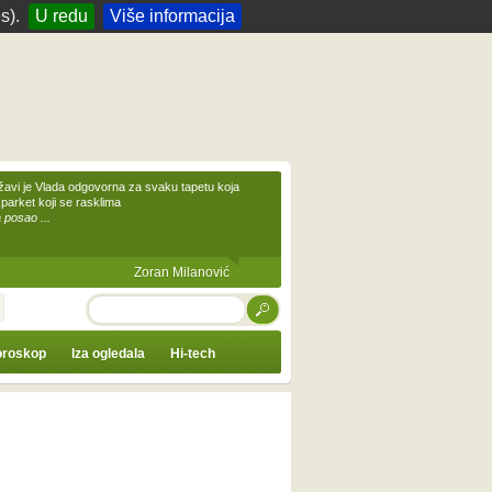
s).
U redu
Više informacija
žavi je Vlada odgovorna za svaku tapetu koja
 parket koji se rasklima
 posao ...
Zoran Milanović
TRAŽI
roskop
Iza ogledala
Hi-tech