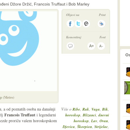
đeni Džore Držić, Francois Truffaut i Bob Marley
Objavi na
Print
Komentiraj
Font
prethodno
2
Os
p (Metro)
e
, a od poznatih osoba na današnji
Više o
,
,
,
,
Ribe
Rak
Vaga
Bik
Francois Truffaut
elj
i legendarni
,
,
horoskop
Blizanci
dnevni
vijezde proriču vašem horoskopskom
,
,
,
horoskop
Lav
Ovan
,
,
,
Djevica
Škorpion
Strijelac