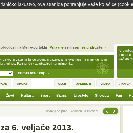
isničko iskustvo, ova stranica pohranjuje vaše kolačiće (cookie
obrodošli na Metro-portal.hr!
Prijavite se
ili
nam se pridružite :)
U ovoj dr
otpadne i
tuži se na
v: Lavovi u vezama bit će u centru pažnje, a njihova karizma unijet će novu
iju u odnos. Partner će vas obasipati komplimenti…
dnevni horoskop
→
OROM
SPORT
CLUB
GALERIJE
VIDEO
ARHIVA
Život
Kultura
Sport
Biznis
Lifestyle
Showbiz
Fun
Ho
Sljedeća vijest
Prethodna vijest
objavljeno prije 13 godina i 8 mjeseci
a 6. veljače 2013.