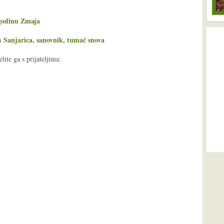
 godinu Zmaja
Sanjarica, sanovnik, tumač snova
ša
ite ga s prijateljima: