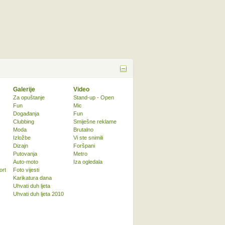
Galerije
Video
Za opuštanje
Stand-up - Open
Fun
Mic
Događanja
Fun
Clubbing
Smiješne reklame
Moda
Brutalno
Izložbe
Vi ste snimili
Dizajn
Foršpani
Putovanja
Metro
Auto-moto
Iza ogledala
ort
Foto vijesti
Karikatura dana
Uhvati duh ljeta
Uhvati duh ljeta 2010