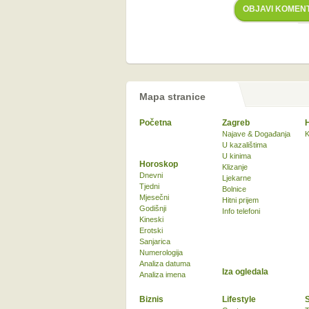
OBJAVI KOMEN
Mapa stranice
Početna
Zagreb
Najave & Događanja
K
U kazalištima
U kinima
Horoskop
Klizanje
Dnevni
Ljekarne
Tjedni
Bolnice
Mjesečni
Hitni prijem
Godišnji
Info telefoni
Kineski
Erotski
Sanjarica
Numerologija
Analiza datuma
Iza ogledala
Analiza imena
Biznis
Lifestyle