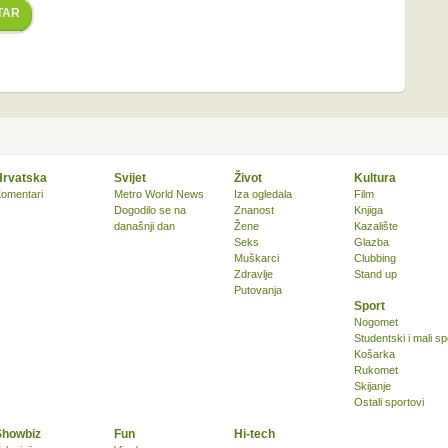
TAR
Hrvatska
Svijet
Život
Kultura
omentari
Metro World News
Iza ogledala
Film
Dogodilo se na
Znanost
Knjiga
današnji dan
Žene
Kazalište
Seks
Glazba
Muškarci
Clubbing
Zdravlje
Stand up
Putovanja
Sport
Nogomet
Studentski i mali sp
Košarka
Rukomet
Skijanje
Ostali sportovi
Showbiz
Fun
Hi-tech