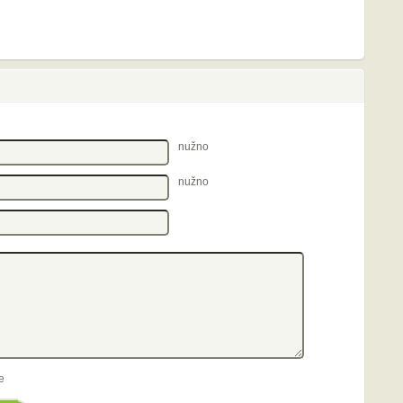
nužno
nužno
e