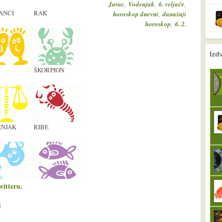
,
,
,
Jarac
Vodenjak
6. veljače
ANCI
RAK
,
horoskop dnevni
današnji
,
horoskop
6. 2.
nema prethodne s
sljedeće
Izd
A
ŠKORPION
NJAK
RIBE
witteru
.
j