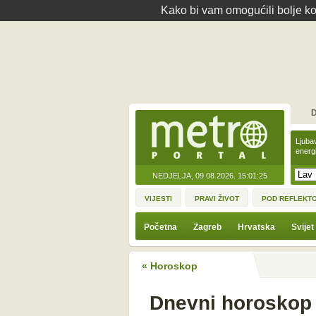
Kako bi vam omogućili bolje kor
D
Ljuba
energ
NEDJELJA, 09.08.2026.
15:01:25
VIJESTI
PRAVI ŽIVOT
POD REFLEKT
Početna
Zagreb
Hrvatska
Svijet
« Horoskop
Dnevni horoskop z