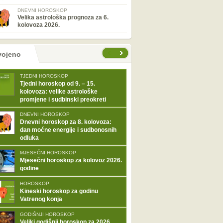
DNEVNI HOROSKOP
Velika astrološka prognoza za 6.
kolovoza 2026.
tranice
vojeno
TJEDNI HOROSKOP
Tjedni horoskop od 9. – 15.
kolovoza: velike astrološke
promjene i sudbinski preokreti
DNEVNI HOROSKOP
Dnevni horoskop za 8. kolovoza:
dan moćne energije i sudbonosnih
odluka
MJESEČNI HOROSKOP
Mjesečni horoskop za kolovoz 2026.
godine
HOROSKOP
Kineski horoskop za godinu
Vatrenog konja
GODIŠNJI HOROSKOP
Veliki godišnji horoskop za 2026.