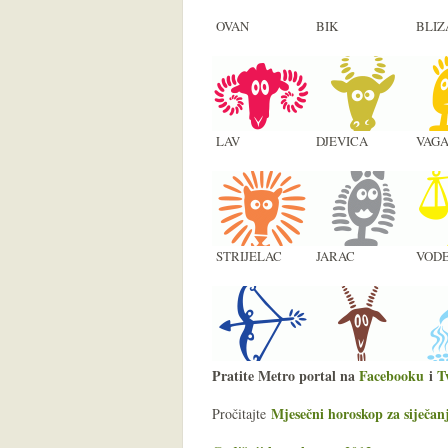
OVAN
BIK
BLIZ
LAV
DJEVICA
VAG
STRIJELAC
JARAC
VODE
Pratite Metro portal na
Facebooku
i
T
Mjesečni horoskop za siječan
Pročitajte