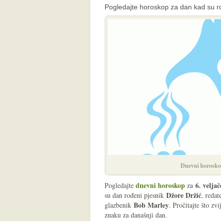
Pogledajte horoskop za dan kad su ro
Dnevni horosko
dnevni horoskop
6. veljač
Pogledajte
za
Džore Držić
su dan rođeni pjesnik
, redat
Bob Marley
glazbenik
. Pročitajte što z
znaku za današnji dan.