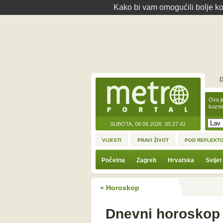
Kako bi vam omogućili bolje kor
D
Ovo j
kozmi
SUBOTA, 08.08.2026.
00:27:42
VIJESTI
PRAVI ŽIVOT
POD REFLEKT
Početna
Zagreb
Hrvatska
Svijet
« Horoskop
Dnevni horoskop 