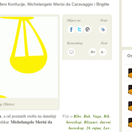
eni Konfucije, Michelangelo Merisi da Caravaggio i Brigitte
Objavi na
Print
Komentiraj
Font
prethodno
2
Os
p (Metro)
a
, a od poznatih osoba na današnji
Više o
,
,
,
,
Ribe
Rak
Vaga
Bik
Michelangelo Merisi da
 slikar
,
,
horoskop
Blizanci
dnevni
,
,
,
horoskop
28. rujna
Lav