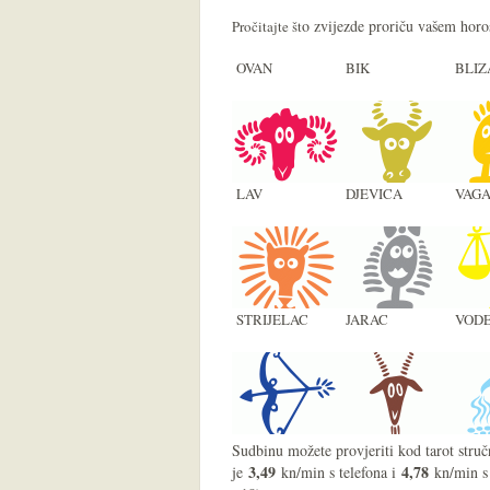
o zvijezde proriču vašem hor
Pročitajte št
OVAN
BIK
BLIZ
LAV
DJEVICA
VAG
STRIJELAC
JARAC
VODE
Sudbinu možete provjeriti kod tarot struč
3,49
4,78
je
kn/min s telefona i
kn/min s