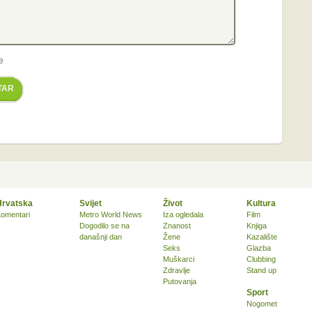
e
TAR
Hrvatska
Svijet
Život
Kultura
omentari
Metro World News
Iza ogledala
Film
Dogodilo se na
Znanost
Knjiga
današnji dan
Žene
Kazalište
Seks
Glazba
Muškarci
Clubbing
Zdravlje
Stand up
Putovanja
Sport
Nogomet