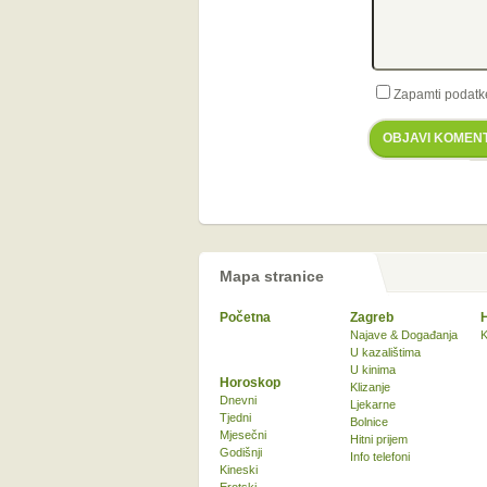
Zapamti podatk
OBJAVI KOMEN
Mapa stranice
Početna
Zagreb
Najave & Događanja
K
U kazalištima
U kinima
Horoskop
Klizanje
Dnevni
Ljekarne
Tjedni
Bolnice
Mjesečni
Hitni prijem
Godišnji
Info telefoni
Kineski