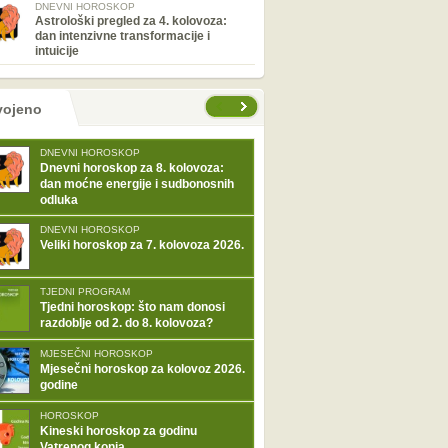
DNEVNI HOROSKOP
Astrološki pregled za 4. kolovoza:
dan intenzivne transformacije i
intuicije
tranice
vojeno
DNEVNI HOROSKOP
Dnevni horoskop za 8. kolovoza:
dan moćne energije i sudbonosnih
odluka
DNEVNI HOROSKOP
Veliki horoskop za 7. kolovoza 2026.
TJEDNI PROGRAM
Tjedni horoskop: što nam donosi
razdoblje od 2. do 8. kolovoza?
MJESEČNI HOROSKOP
Mjesečni horoskop za kolovoz 2026.
godine
HOROSKOP
Kineski horoskop za godinu
Vatrenog konja