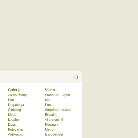
Galerije
Video
Za opuštanje
Stand-up - Open
Fun
Mic
Događanja
Fun
Clubbing
Smiješne reklame
Moda
Brutalno
Izložbe
Vi ste snimili
Dizajn
Foršpani
Putovanja
Metro
Auto-moto
Iza ogledala