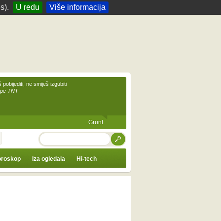
s).
U redu
Više informacija
 pobijediti, ne smiješ izgubiti
upe TNT
Grunf
TRAŽI
roskop
Iza ogledala
Hi-tech