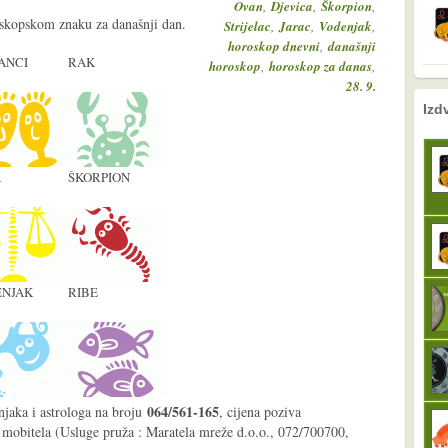
,
,
,
Ovan
Djevica
Škorpion
oskopskom znaku za današnji dan.
,
,
,
Strijelac
Jarac
Vodenjak
,
horoskop dnevni
današnji
ANCI
RAK
,
,
horoskop
horoskop za danas
28. 9.
nema prethodne s
sljedeće
Izd
A
ŠKORPION
NJAK
RIBE
064/561-165
njaka i astrologa na broju
, cijena poziva
 mobitela (Usluge pruža : Maratela mreže d.o.o., 072/700700,