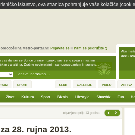
isničko iskustvo, ova stranica pohranjuje vaše kolačiće (cookie
obrodošli na Metro-portal.hr!
Prijavite se
ili
nam se pridružite :)
Ako misliš
agent gr
e vaš dan jer se Sunce u vašem znaku savršeno spaja s moćnim
čkim tranzitima. Zračite nevjerojatnim samopouzdanjem i magnets…
dnevni horoskop
→
OROM
SPORT
CLUB
GALERIJE
VIDEO
ARHIVA
Život
Kultura
Sport
Biznis
Lifestyle
Showbiz
Fun
Ho
Sljedeća vijest
Prethodna vijest
objavljeno prije 13 godina
za 28. rujna 2013.