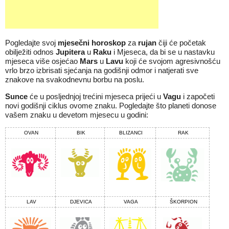
Pogledajte svoj
mjesečni
horoskop
za
rujan
čiji će početak
obilježiti odnos
Jupitera
u
Raku
i Mjeseca, da bi se u nastavku
mjeseca više osjećao
Mars
u
Lavu
koji će svojom agresivnošću
vrlo brzo izbrisati sjećanja na godišnji odmor i natjerati sve
znakove na svakodnevnu borbu na poslu.
Sunce
će u posljednjoj trećini mjeseca prijeći u
Vagu
i započeti
novi godišnji ciklus ovome znaku. Pogledajte što planeti donose
vašem znaku u devetom mjesecu u godini:
OVAN
BIK
BLIZANCI
RAK
LAV
DJEVICA
VAGA
ŠKORPION