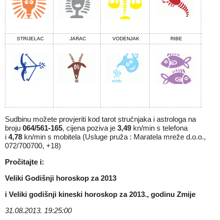
STRIJELAC
JARAC
VODENJAK
RIBE
Sudbinu možete provjeriti kod tarot stručnjaka i astrologa na
broju
064/561-165
, cijena poziva je
3,49
kn/min s telefona
i
4,78
kn/min s mobitela (Usluge pruža : Maratela mreže d.o.o.,
072/700700, +18)
Pročitajte i:
Veliki
Godišnji horoskop za 2013
i
Veliki godišnji kineski horoskop za 2013., godinu Zmije
31.08.2013. 19:25:00