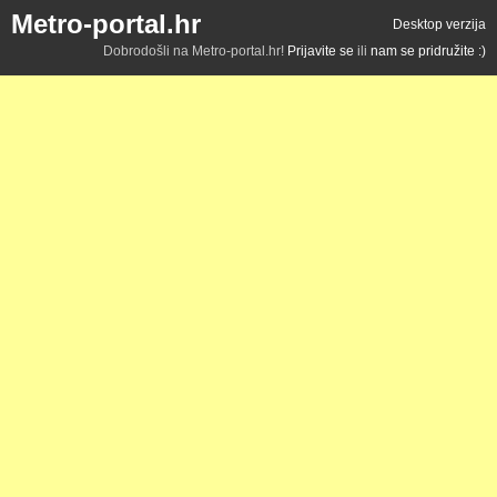
Metro-portal.hr
Desktop verzija
Dobrodošli na Metro-portal.hr!
Prijavite se
ili
nam se pridružite :)