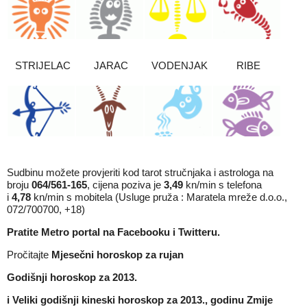
STRIJELAC
JARAC
VODENJAK
RIBE
Sudbinu možete provjeriti kod tarot stručnjaka i astrologa na
broju
064/561-165
, cijena poziva je
3,49
kn/min s telefona
i
4,78
kn/min s mobitela (Usluge pruža : Maratela mreže d.o.o.,
072/700700, +18)
Pratite Metro portal na
Facebooku
i
Twitteru
.
Pročitajte
Mjesečni horoskop za rujan
Godišnji horoskop za 2013.
i
Veliki godišnji kineski horoskop za 2013., godinu Zmije