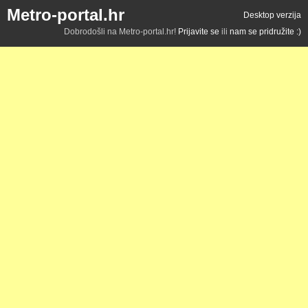
Metro-portal.hr
Desktop verzija
Dobrodošli na Metro-portal.hr!
Prijavite se
ili
nam se pridružite :)