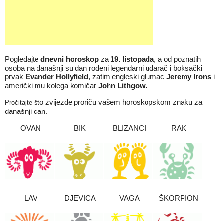
Pogledajte
dnevni horoskop
za
19
.
listopada
, a od poznatih
osoba na današnji su dan rođeni legendarni udarač i boksački
prvak
Evander Hollyfield
, zatim engleski glumac
Jeremy Irons
i
američki mu kolega komičar
John Lithgow.
o zvijezde proriču vašem horoskopskom znaku za
Pročitajte št
današnji dan.
OVAN
BIK
BLIZANCI
RAK
LAV
DJEVICA
VAGA
ŠKORPION