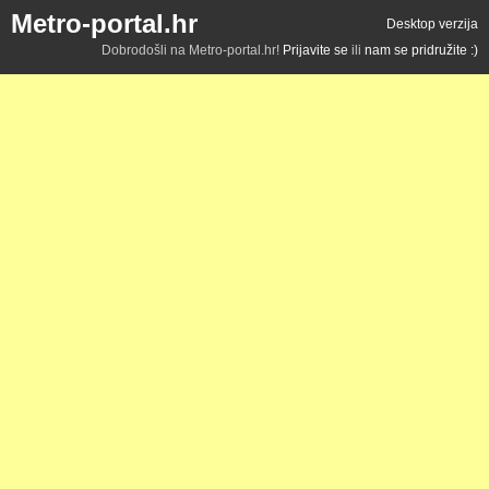
Metro-portal.hr
Desktop verzija
Dobrodošli na Metro-portal.hr!
Prijavite se
ili
nam se pridružite :)