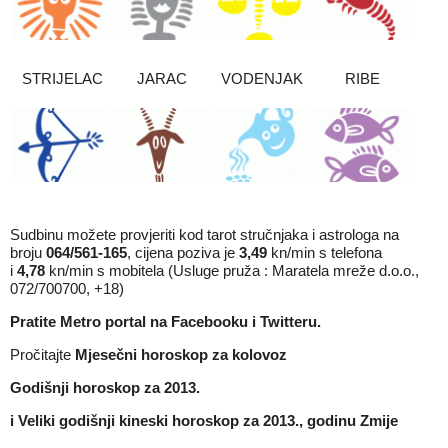
STRIJELAC
JARAC
VODENJAK
RIBE
Sudbinu možete provjeriti kod tarot stručnjaka i astrologa na
broju
064/561-165
, cijena poziva je
3,49
kn/min s telefona
i
4,78
kn/min s mobitela (Usluge pruža : Maratela mreže d.o.o.,
072/700700, +18)
Pratite Metro portal na
Facebooku
i
Twitteru
.
Pročitajte
M
jesečni horoskop za kolovoz
Godišnji horoskop za 2013.
i
Veliki godišnji kineski horoskop za 2013., godinu Zmije