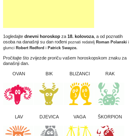
1ogledajte
dnevni horoskop
za
1
8.
kolovoza
, a od poznatih
osoba na današnji su dan rođeni
poznati redatelj
Roman Polanski
i
glumci
Robert Redford
i
Patrick Swayze
.
Pročitajte što zvijezde proriču vašem horoskopskom znaku za
današnji dan.
OVAN
BIK
BLIZANCI
RAK
LAV
DJEVICA
VAGA
ŠKORPION