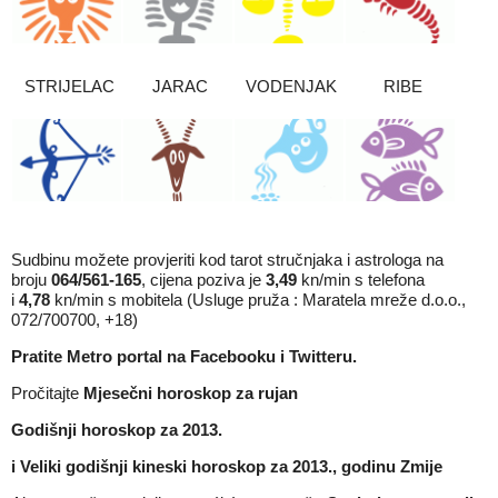
STRIJELAC
JARAC
VODENJAK
RIBE
Sudbinu možete provjeriti kod tarot stručnjaka i astrologa na
broju
064/561-165
, cijena poziva je
3,49
kn/min s telefona
i
4,78
kn/min s mobitela (Usluge pruža : Maratela mreže d.o.o.,
072/700700, +18)
Pratite Metro portal na
Facebooku
i
Twitteru
.
Pročitajte
Mjesečni horoskop za rujan
Godišnji horoskop za 2013.
i
Veliki godišnji kineski horoskop za 2013., godinu Zmije