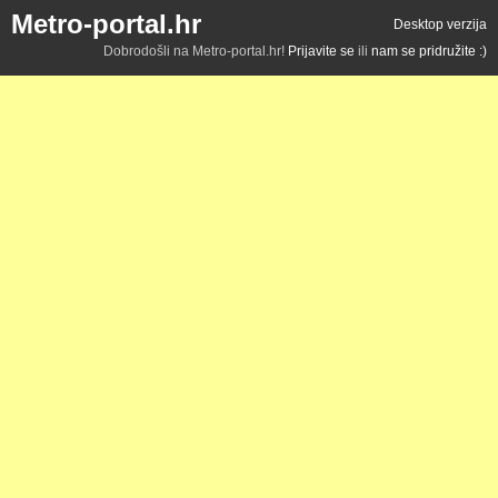
Metro-portal.hr
Desktop verzija
Dobrodošli na Metro-portal.hr!
Prijavite se
ili
nam se pridružite :)