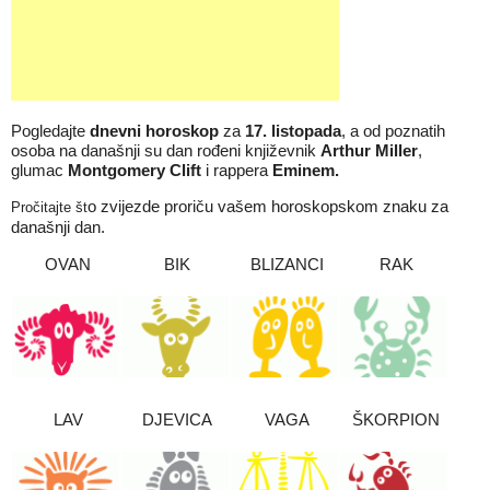
Pogledajte
dnevni horoskop
za
17
.
listopada
, a od poznatih
osoba na današnji su dan rođeni književnik
Arthur Miller
,
glumac
Montgomery Clift
i rappera
Eminem
.
o zvijezde proriču vašem horoskopskom znaku za
Pročitajte št
današnji dan.
OVAN
BIK
BLIZANCI
RAK
LAV
DJEVICA
VAGA
ŠKORPION