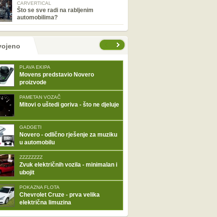
CARVERTICAL
Što se sve radi na rabljenim
automobilima?
tranice
vojeno
PLAVA EKIPA
Movens predstavio Novero
proizvode
PAMETAN VOZAČ
Mitovi o uštedi goriva - što ne djeluje
GADGETI
Novero - odlično rješenje za muziku
u automobilu
ZZZZZZZZ
Zvuk električnih vozila - minimalan i
ubojit
POKAZNA FLOTA
Chevrolet Cruze - prva velika
električna limuzina