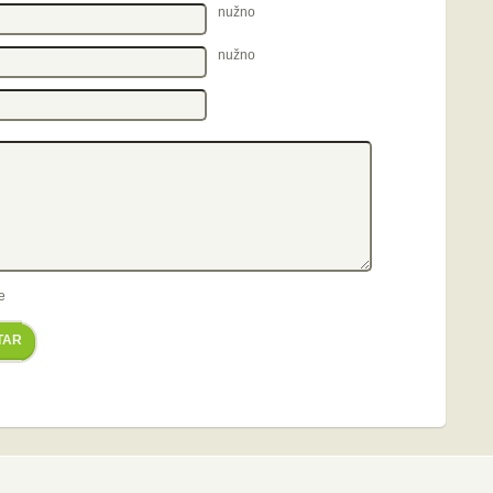
nužno
nužno
e
TAR