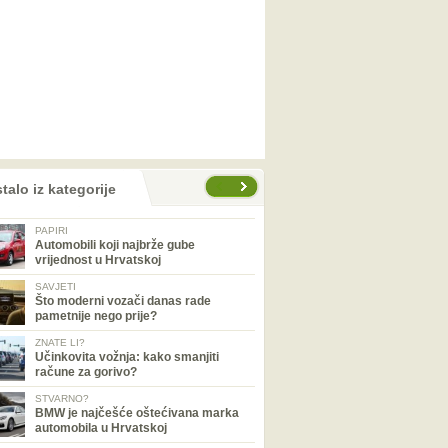
talo iz kategorije
PAPIRI
Automobili koji najbrže gube
vrijednost u Hrvatskoj
SAVJETI
Što moderni vozači danas rade
pametnije nego prije?
ZNATE LI?
Učinkovita vožnja: kako smanjiti
račune za gorivo?
STVARNO?
BMW je najčešće oštećivana marka
automobila u Hrvatskoj