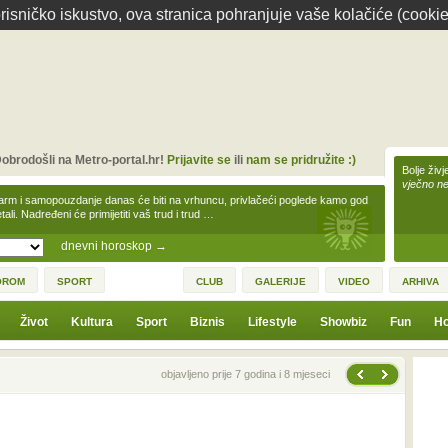
isničko iskustvo, ova stranica pohranjuje vaše kolačiće (cookie
obrodošli na Metro-portal.hr!
Prijavite se
ili
nam se pridružite :)
Bolje živj
vječno n
arm i samopouzdanje danas će biti na vrhuncu, privlačeći poglede kamo god
tali. Nadređeni će primijetiti vaš trud i trud …
dnevni horoskop
→
OROM
SPORT
CLUB
GALERIJE
VIDEO
ARHIVA
Život
Kultura
Sport
Biznis
Lifestyle
Showbiz
Fun
Ho
Sljedeća vijest
Prethodna vijest
objavljeno prije 7 godina i 8 mjeseci