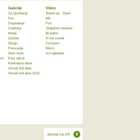
Galerije
Video
Za opuštanje
Stand-up - Open
Fun
Mic
Događanja
Fun
Clubbing
Smiješne reklame
Moda
Brutalno
Izložbe
Vi ste snimili
Dizajn
Foršpani
Putovanja
Metro
Auto-moto
Iza ogledala
ort
Foto vijesti
Karikatura dana
Uhvati duh ljeta
Uhvati duh ljeta 2010
skrolaj na vrh