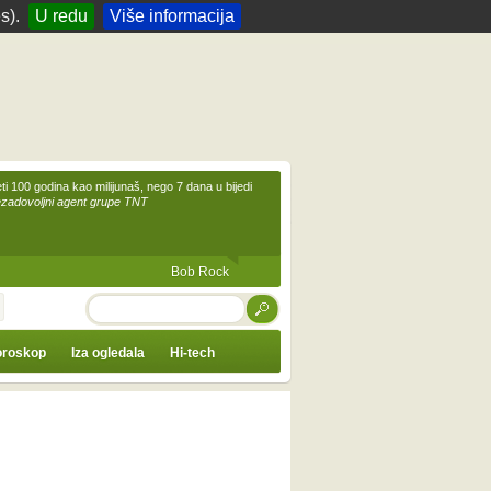
s).
U redu
Više informacija
eti 100 godina kao milijunaš, nego 7 dana u bijedi
ezadovoljni agent grupe TNT
Bob Rock
TRAŽI
roskop
Iza ogledala
Hi-tech