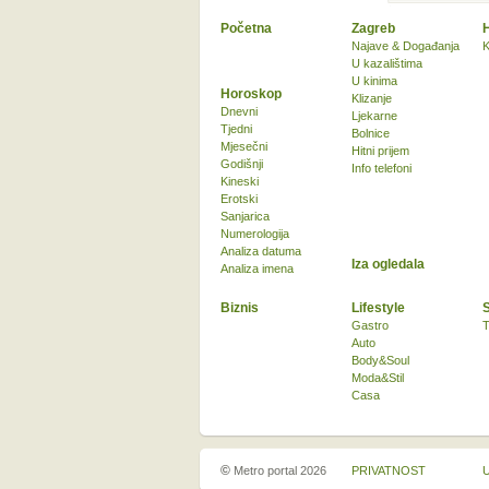
Početna
Zagreb
Najave & Događanja
K
U kazalištima
U kinima
Horoskop
Klizanje
Dnevni
Ljekarne
Tjedni
Bolnice
Mjesečni
Hitni prijem
Godišnji
Info telefoni
Kineski
Erotski
Sanjarica
Numerologija
Analiza datuma
Iza ogledala
Analiza imena
Biznis
Lifestyle
Gastro
T
Auto
Body&Soul
Moda&Stil
Casa
©
Metro portal 2026
PRIVATNOST