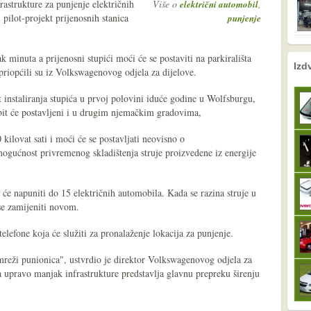
rastrukture za punjenje električnih
Više o
,
električni automobil
pilot-projekt prijenosnih stanica
punjenje
k minuta a prijenosni stupići moći će se postaviti na parkirališta
nema prethodne s
sljedeće
Izd
 priopćili su iz Volkswagenovog odjela za dijelove.
 instaliranja stupića u prvoj polovini iduće godine u Wolfsburgu,
. bit će postavljeni i u drugim njemačkim gradovima,
 kilovat sati i moći će se postavljati neovisno o
mogućnost privremenog skladištenja struje proizvedene iz energije
 će napuniti do 15 električnih automobila. Kada se razina struje u
 se zamijeniti novom.
telefone koja će služiti za pronalaženje lokacija za punjenje.
mreži punionica", ustvrdio je direktor Volkswagenovog odjela za
 upravo manjak infrastrukture predstavlja glavnu prepreku širenju