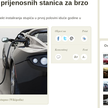
 prijenosnih stanica za brzo
ekt instaliranja stupića u prvoj polovini iduće godine u
Objavi na
Print
prethodno
2
Os
Komentiraj
Font
ostupno (Wikipedia)