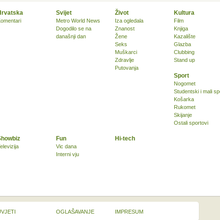
Hrvatska
Svijet
Život
Kultura
omentari
Metro World News
Iza ogledala
Film
Dogodilo se na
Znanost
Knjiga
današnji dan
Žene
Kazalište
Seks
Glazba
Muškarci
Clubbing
Zdravlje
Stand up
Putovanja
Sport
Nogomet
Studentski i mali sp
Košarka
Rukomet
Skijanje
Ostali sportovi
Showbiz
Fun
Hi-tech
elevizija
Vic dana
Interni vju
UVJETI
OGLAŠAVANJE
IMPRESUM