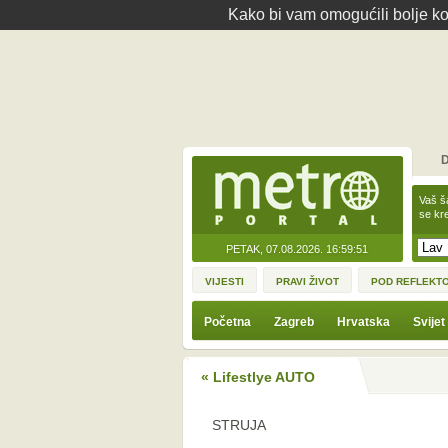
Kako bi vam omogućili bolje kor
D
Vaš š
se kre
PETAK, 07.08.2026.
16:59:51
VIJESTI
PRAVI ŽIVOT
POD REFLEKT
Početna
Zagreb
Hrvatska
Svijet
« Lifestlye AUTO
STRUJA