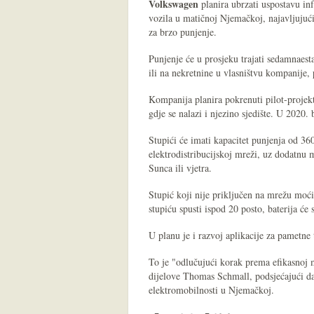
Volkswagen
planira ubrzati uspostavu inf
vozila u matičnoj Njemačkoj, najavljujući 
za brzo punjenje.
Punjenje će u prosjeku trajati sedamnaesta
ili na nekretnine u vlasništvu kompanije,
Kompanija planira pokrenuti pilot-projekt
gdje se nalazi i njezino sjedište. U 2020
Stupići će imati kapacitet punjenja od 360
elektrodistribucijskoj mreži, uz dodatnu 
Sunca ili vjetra.
Stupić koji nije priključen na mrežu moći
stupiću spusti ispod 20 posto, baterija će
U planu je i razvoj aplikacije za pametne 
To je "odlučujući korak prema efikasnoj 
dijelove Thomas Schmall, podsjećajući da
elektromobilnosti u Njemačkoj.