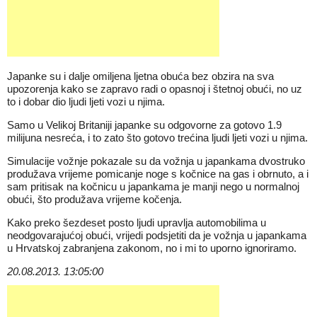
Japanke su i dalje omiljena ljetna obuća bez obzira na sva
upozorenja kako se zapravo radi o opasnoj i štetnoj obući, no uz
to i dobar dio ljudi ljeti vozi u njima.
Samo u Velikoj Britaniji japanke su odgovorne za gotovo 1.9
milijuna nesreća, i to zato što gotovo trećina ljudi ljeti vozi u njima.
Simulacije vožnje pokazale su da vožnja u japankama dvostruko
produžava vrijeme pomicanje noge s kočnice na gas i obrnuto, a i
sam pritisak na kočnicu u japankama je manji nego u normalnoj
obući, što produžava vrijeme kočenja.
Kako preko šezdeset posto ljudi upravlja automobilima u
neodgovarajućoj obući, vrijedi podsjetiti da je vožnja u japankama
u Hrvatskoj zabranjena zakonom, no i mi to uporno ignoriramo.
20.08.2013. 13:05:00