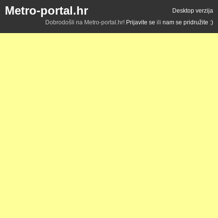
Metro-portal.hr
Desktop verzija
Dobrodošli na Metro-portal.hr!
Prijavite se
ili
nam se pridružite :)