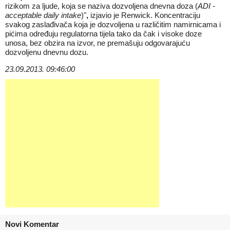
rizikom za ljude, koja se naziva dozvoljena dnevna doza (
ADI -
acceptable daily intake
)"
,
izjavio je Renwick. Koncentraciju
svakog zaslađivača koja je dozvoljena u različitim namirnicama i
pićima određuju regulatorna tijela tako da čak i visoke doze
unosa, bez obzira na izvor, ne premašuju odgovarajuću
dozvoljenu dnevnu dozu.
23.09.2013. 09:46:00
Novi Komentar