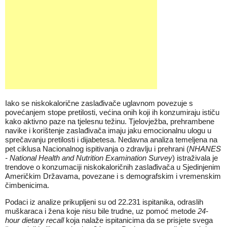
Iako se niskokalorične zaslađivače uglavnom povezuje s
povećanjem stope pretilosti, većina onih koji ih konzumiraju ističu
kako aktivno paze na tjelesnu težinu. Tjelovježba, prehrambene
navike i korištenje zaslađivača imaju jaku emocionalnu ulogu u
sprečavanju pretilosti i dijabetesa. Nedavna analiza temeljena na
pet ciklusa Nacionalnog ispitivanja o zdravlju i prehrani (
NHANES
-
National Health and Nutrition Examination Survey
) istraživala je
trendove o konzumaciji niskokaloričnih zaslađivača u Sjedinjenim
Američkim Državama, povezane i s demografskim i vremenskim
čimbenicima.
Podaci iz analize prikupljeni su od 22.231 ispitanika, odraslih
muškaraca i žena koje nisu bile trudne, uz pomoć metode
24-
hour dietary recall
koja nalaže ispitanicima da se prisjete svega