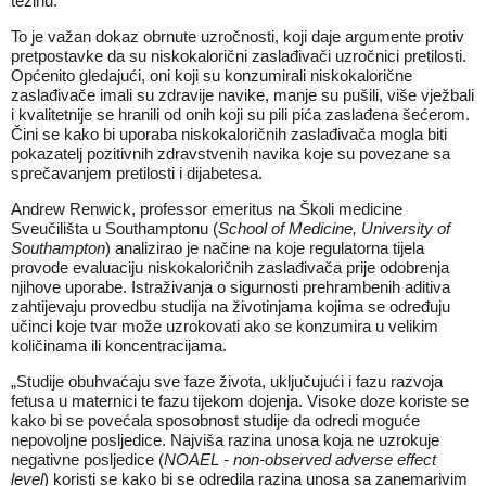
težinu.
To je važan dokaz obrnute uzročnosti, koji daje argumente protiv
pretpostavke da su niskokalorični zaslađivači uzročnici pretilosti.
Općenito gledajući, oni koji su konzumirali niskokalorične
zaslađivače imali su zdravije navike, manje su pušili, više vježbali
i kvalitetnije se hranili od onih koji su pili pića zaslađena šećerom.
Čini se kako bi uporaba niskokaloričnih zaslađivača mogla biti
pokazatelj pozitivnih zdravstvenih navika koje su povezane sa
sprečavanjem pretilosti i dijabetesa.
Andrew Renwick, professor emeritus na Školi medicine
Sveučilišta u Southamptonu (
School of Medicine, University of
Southampton
) analizirao je načine na koje regulatorna tijela
provode evaluaciju niskokaloričnih zaslađivača prije odobrenja
njihove uporabe. Istraživanja o sigurnosti prehrambenih aditiva
zahtijevaju provedbu studija na životinjama kojima se određuju
učinci koje tvar može uzrokovati ako se konzumira u velikim
količinama ili koncentracijama.
„Studije obuhvaćaju sve faze života, uključujući i fazu razvoja
fetusa u maternici te fazu tijekom dojenja. Visoke doze koriste se
kako bi se povećala sposobnost studije da odredi moguće
nepovoljne posljedice. Najviša razina unosa koja ne uzrokuje
negativne posljedice (
NOAEL -
non-observed adverse effect
level
) koristi se kako bi se odredila razina unosa sa zanemarivim