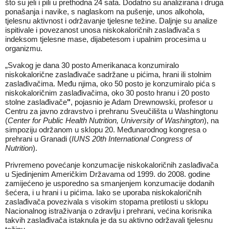
što su jeli i pili u prethodna 24 sata. Dodatno su analizirana i druga
ponašanja i navike, s naglaskom na pušenje, unos alkohola,
tjelesnu aktivnost i održavanje tjelesne težine. Daljnje su analize
ispitivale i povezanost unosa niskokaloričnih zaslađivača s
indeksom tjelesne mase, dijabetesom i upalnim procesima u
organizmu.
„Svakog je dana 30 posto Amerikanaca konzumiralo
niskokalorične zaslađivače sadržane u pićima, hrani ili stolnim
zaslađivačima. Među njima, oko 50 posto je konzumiralo pića s
niskokaloričnim zaslađivačima, oko 30 posto hranu i 20 posto
stolne zaslađivače
"
, pojasnio je Adam Drewnowski, profesor u
Centru za javno zdravstvo i prehranu Sveučilišta u Washingtonu
(
Center for Public Health Nutrition, University of Washington
), na
simpoziju održanom u sklopu 20. Međunarodnog kongresa o
prehrani u Granadi (
IUNS 20th International Congress of
Nutrition
).
Privremeno povećanje konzumacije niskokaloričnih zaslađivača
u Sjedinjenim Američkim Državama od 1999. do 2008. godine
zamijećeno je usporedno sa smanjenjem konzumacije dodanih
šećera, i u hrani i u pićima. Iako se uporaba niskokaloričnih
zaslađivača povezivala s visokim stopama pretilosti u sklopu
Nacionalnog istraživanja o zdravlju i prehrani, većina korisnika
takvih zaslađivača istaknula je da su aktivno održavali tjelesnu