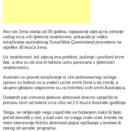
Ako ste žena starija od 30 godina, najopasniji utjecaj na zdravlje
vašeg srca vrši tjelesna neaktivnost, pokazalo je veliko
istraživanje australskog Sveučilišta Queensland provedeno na
otprilike 30 tisuća žena.
Uz neaktivnost, loš utjecaj ima pretilost, pušenje i povišeni krvni
tlak, a dva su od ova tri faktora usko povezana s tjelesnom
neaktivnošću.
Australci su proveli istraživanje iz vrlo jednostavnog razloga -
upravo su bolesti srca vodeći uzrok smrti žena u toj zemlji, a
ukupno gledano odgovorne su za četvrtinu svih smrti Australaca.
Dodatnih sat vremena tjelesne aktivnosti dnevno spriječilo bi
preranu smrt od bolesti srca više od 2.5 tisuće Australki godišnje.
Stoga, ne oklijevajte nego započnite sa hodanjem kako bi tijelo
počeli dovoditi u red, a kad vam se snaga malo vrati, krenite na
neke intenzivnije fizičke aktivnosti poput vježbanja u teretani ili
nekog od aerobic programa.