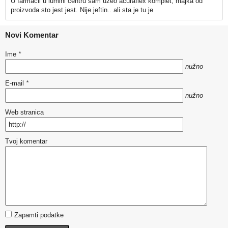
U farmacii u lumini centru sam uzeo acuraflex komplet, majka od
proizvoda sto jest jest. Nije jeftin.. ali sta je tu je
Novi Komentar
Ime
*
nužno
E-mail
*
nužno
Web stranica
Tvoj komentar
Zapamti podatke