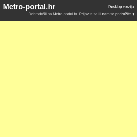
Metro-portal.hr
Desktop verzija
Dobrodošli na Metro-portal.hr!
Prijavite se
ili
nam se pridružite :)