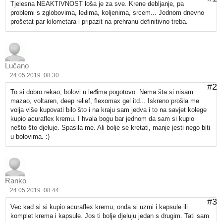
Tjelesna NEAKTIVNOST loša je za sve. Krene debljanje, pa
problemi s zglobovima, leđima, koljenima, srcem... Jednom dnevno
prošetat par kilometara i pripazit na prehranu definitivno treba.
Lučano
24.05.2019. 08:30
#2
To si dobro rekao, bolovi u leđima pogotovo. Nema šta si nisam
mazao, voltaren, deep relief, flexomax gel itd... Iskreno prošla me
volja više kupovati bilo što i na kraju sam jedva i to na savjet kolege
kupio acuraflex kremu. I hvala bogu bar jednom da sam si kupio
nešto što djeluje. Spasila me. Ali bolje se kretati, manje jesti nego biti
u bolovima. :)
Ranko
24.05.2019. 08:44
#3
Vec kad si si kupio acuraflex kremu, onda si uzmi i kapsule ili
komplet krema i kapsule. Jos ti bolje djeluju jedan s drugim. Tati sam