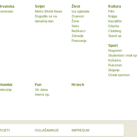
Hrvatska
Svijet
Život
Kultura
omentari
Metro World News
Iza ogledala
Film
Dogodilo se na
Znanost
Knjiga
današnji dan
Žene
Kazalište
Seks
Glazba
Muškarci
Clubbing
Zdravlje
Stand up
Putovanja
Sport
Nogomet
Studentski i mali sp
Košarka
Rukomet
Skijanje
Ostali sportovi
Showbiz
Fun
Hi-tech
elevizija
Vic dana
Interni vju
UVJETI
OGLAŠAVANJE
IMPRESUM