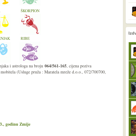
A
ŠKORPION
nema prethodne s
sljedeće
Izd
NJAK
RIBE
064/561-165
njaka i astrologa na broju
, cijena poziva
 mobitela (Usluge pruža : Maratela mreže d.o.o., 072/700700,
13., godinu Zmije