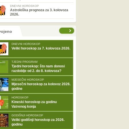
DNEVNI HOROSKOP
Astrološka prognoza za 3. kolovoza
2026.
tranice
vojeno
DNEVNI HOROSKOP
Veliki horoskop za 7. kolovoza 2026.
TJEDNI PROGRAM
Tjedni horoskop: što nam donosi
razdoblje od 2. do 8. kolovoza?
MJESEČNI HOROSKOP
Mjesečni horoskop za kolovoz 2026.
godine
HOROSKOP
Kineski horoskop za godinu
Vatrenog konja
GODIŠNJI HOROSKOP
Veliki godišnji horoskop za 2026.
godinu