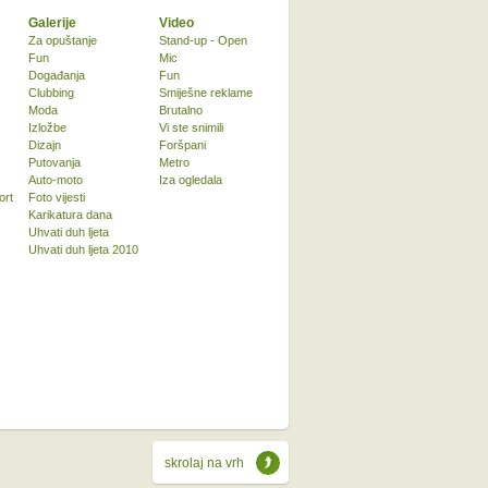
Galerije
Video
Za opuštanje
Stand-up - Open
Fun
Mic
Događanja
Fun
Clubbing
Smiješne reklame
Moda
Brutalno
Izložbe
Vi ste snimili
Dizajn
Foršpani
Putovanja
Metro
Auto-moto
Iza ogledala
ort
Foto vijesti
Karikatura dana
Uhvati duh ljeta
Uhvati duh ljeta 2010
skrolaj na vrh