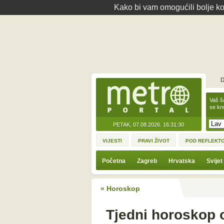
Kako bi vam omogućili bolje kor
D
Vaš š
se kre
PETAK, 07.08.2026.
16:31:30
VIJESTI
PRAVI ŽIVOT
POD REFLEKT
Početna
Zagreb
Hrvatska
Svijet
« Horoskop
Tjedni horoskop o