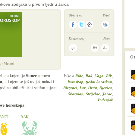
akove zodijaka u prvom tjednu Jarca
Objavi na
Print
Komentiraj
Font
prethodno
2
Os
p (Metro)
Sunce
blje u kojem je
upravo
Više o
,
,
,
,
Ribe
Rak
Vaga
Bik
ca
, u kojem se još uvijek nalazi i
,
,
horoskop
tjedni horoskop
godine obilježit će i snažan utjecaj
,
,
,
,
Blizanci
Lav
Ovan
Djevica
,
,
,
Škorpion
Strijelac
Jarac
Vodenjak
ove horoskopa
:
ANCI
RAK