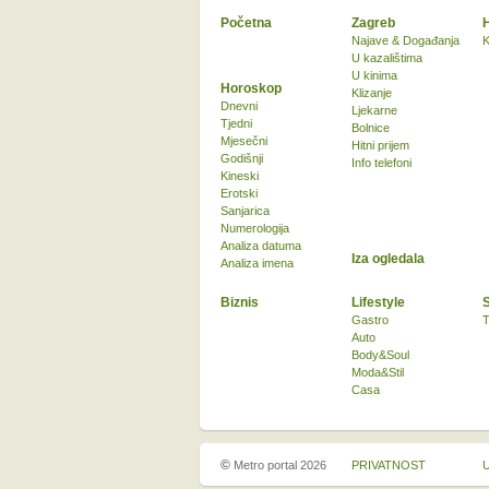
Početna
Zagreb
Najave & Događanja
K
U kazalištima
U kinima
Horoskop
Klizanje
Dnevni
Ljekarne
Tjedni
Bolnice
Mjesečni
Hitni prijem
Godišnji
Info telefoni
Kineski
Erotski
Sanjarica
Numerologija
Analiza datuma
Iza ogledala
Analiza imena
Biznis
Lifestyle
Gastro
T
Auto
Body&Soul
Moda&Stil
Casa
©
Metro portal 2026
PRIVATNOST