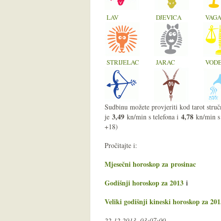
LAV
DJEVICA
VAG
STRIJELAC
JARAC
VODE
Sudbinu možete provjeriti kod tarot struč
3,49
4,78
je
kn/min s telefona i
kn/min s
+18)
Pročitajte i:
Mjesečni horoskop za prosinac
Godišnji horoskop za 2013
i
Veliki godišnji kineski horoskop za 20
22.12.2013. 03:07:00