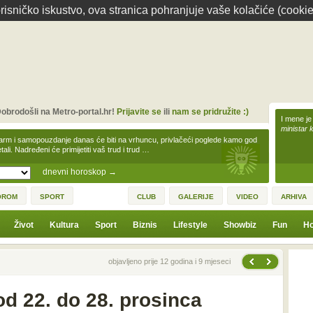
isničko iskustvo, ova stranica pohranjuje vaše kolačiće (cookie
obrodošli na Metro-portal.hr!
Prijavite se
ili
nam se pridružite :)
I mene je
ministar 
arm i samopouzdanje danas će biti na vrhuncu, privlačeći poglede kamo god
tali. Nadređeni će primijetiti vaš trud i trud …
dnevni horoskop
→
OROM
SPORT
CLUB
GALERIJE
VIDEO
ARHIVA
Život
Kultura
Sport
Biznis
Lifestyle
Showbiz
Fun
Ho
Sljedeća vijest
Prethodna vijest
objavljeno prije 12 godina i 9 mjeseci
d 22. do 28. prosinca