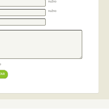
nužno
nužno
e
TAR