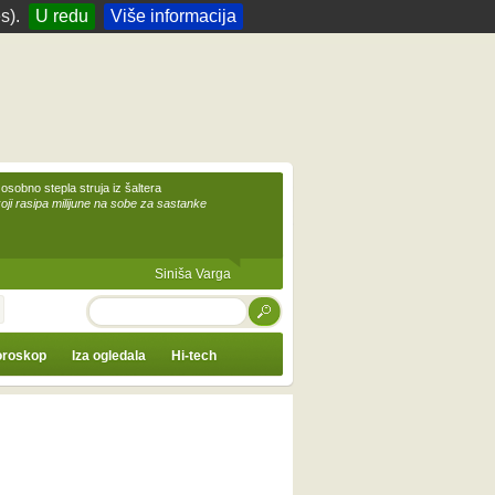
s).
U redu
Više informacija
 osobno stepla struja iz šaltera
koji rasipa milijune na sobe za sastanke
Siniša Varga
TRAŽI
roskop
Iza ogledala
Hi-tech