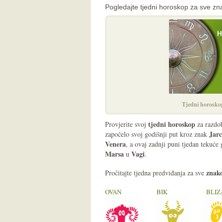
Pogledajte tjedni horoskop za sve zn
Tjedni horosko
tjedni horoskop
Provjerite svoj
za razdo
Jar
započelo svoj godišnji put kroz znak
Venera
, a ovaj zadnji puni tjedan tekuće 
Marsa
Vagi
u
.
znak
Pročitajte tjedna predviđanja za sve
OVAN
BIK
BLIZ