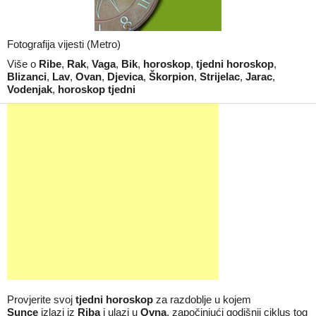
Fotografija vijesti (Metro)
Više o
Ribe
,
Rak
,
Vaga
,
Bik
,
horoskop
,
tjedni horoskop
,
Blizanci
,
Lav
,
Ovan
,
Djevica
,
Škorpion
,
Strijelac
,
Jarac
,
Vodenjak
,
horoskop tjedni
Provjerite svoj
tjedni horoskop
za razdoblje u kojem
Sunce
izlazi iz
Riba
i ulazi u
Ovna
, započinjući godišnji ciklus tog