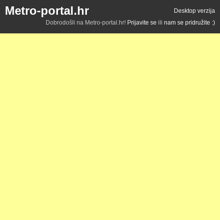
Metro-portal.hr
Desktop verzija
Dobrodošli na Metro-portal.hr!
Prijavite se
ili
nam se pridružite :)