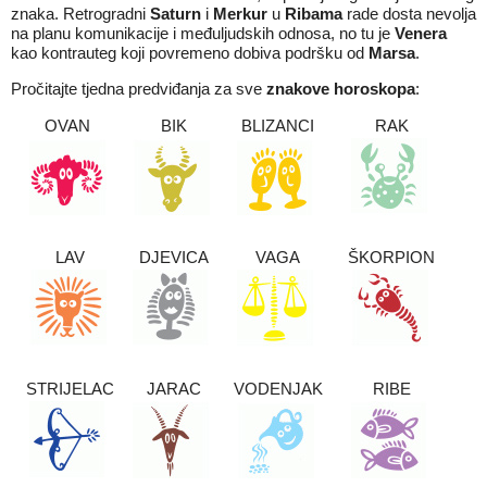
znaka. Retrogradni
Saturn
i
Merkur
u
Ribama
rade dosta nevolja
na planu komunikacije i međuljudskih odnosa, no tu je
Venera
kao kontrauteg koji povremeno dobiva podršku od
Marsa
.
Pročitajte tjedna predviđanja za sve
znakove horoskopa
:
OVAN
BIK
BLIZANCI
RAK
LAV
DJEVICA
VAGA
ŠKORPION
STRIJELAC
JARAC
VODENJAK
RIBE