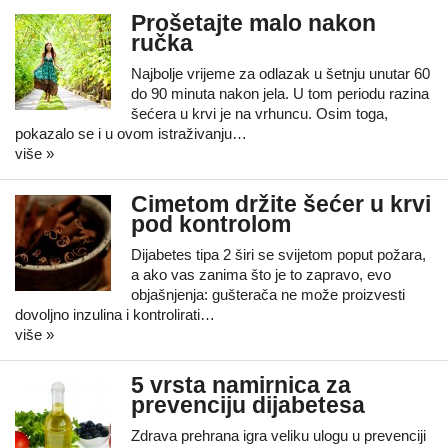
Prošetajte malo nakon
ručka
Najbolje vrijeme za odlazak u šetnju unutar 60
do 90 minuta nakon jela. U tom periodu razina
šećera u krvi je na vrhuncu. Osim toga,
pokazalo se i u ovom istraživanju…
više »
Cimetom držite šećer u krvi
pod kontrolom
Dijabetes tipa 2 širi se svijetom poput požara,
a ako vas zanima što je to zapravo, evo
objašnjenja: gušterača ne može proizvesti
dovoljno inzulina i kontrolirati…
više »
5 vrsta namirnica za
prevenciju dijabetesa
Zdrava prehrana igra veliku ulogu u prevenciji