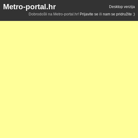
Metro-portal.hr
Desktop verzija
Dobrodošli na Metro-portal.hr!
Prijavite se
ili
nam se pridružite :)