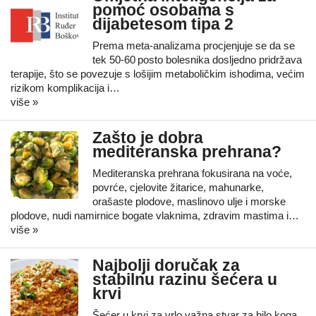
pomoć osobama s
dijabetesom tipa 2
Prema meta-analizama procjenjuje se da se
tek 50-60 posto bolesnika dosljedno pridržava
terapije, što se povezuje s lošijim metaboličkim ishodima, većim
rizikom komplikacija i…
više »
Zašto je dobra
mediteranska prehrana?
Mediteranska prehrana fokusirana na voće,
povrće, cjelovite žitarice, mahunarke,
orašaste plodove, maslinovo ulje i morske
plodove, nudi namirnice bogate vlaknima, zdravim mastima i…
više »
Najbolji doručak za
stabilnu razinu šećera u
krvi
Šećer u krvi za vrlo važna stvar za bilo koga,