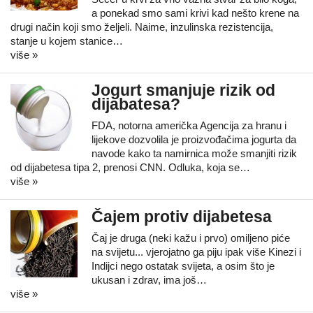
a ponekad smo sami krivi kad nešto krene na
drugi način koji smo željeli. Naime, inzulinska rezistencija,
stanje u kojem stanice…
više »
Jogurt smanjuje rizik od
dijabatesa?
FDA, notorna američka Agencija za hranu i
lijekove dozvolila je proizvođačima jogurta da
navode kako ta namirnica može smanjiti rizik
od dijabetesa tipa 2, prenosi CNN. Odluka, koja se…
više »
Čajem protiv dijabetesa
Čaj je druga (neki kažu i prvo) omiljeno piće
na svijetu... vjerojatno ga piju ipak više Kinezi i
Indijci nego ostatak svijeta, a osim što je
ukusan i zdrav, ima još…
više »