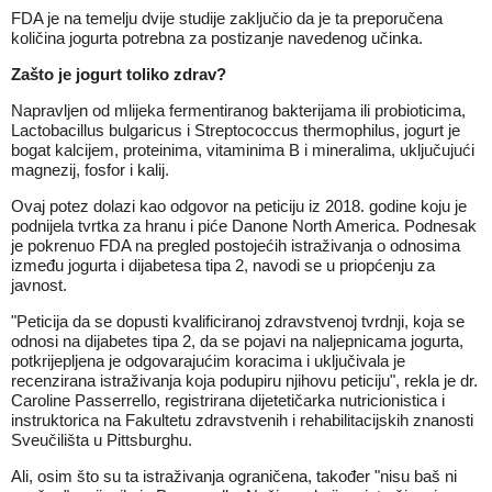
FDA je na temelju dvije studije zaključio da je ta preporučena
količina jogurta potrebna za postizanje navedenog učinka.
Zašto je jogurt toliko zdrav?
Napravljen od mlijeka fermentiranog bakterijama ili probioticima,
Lactobacillus bulgaricus i Streptococcus thermophilus, jogurt je
bogat kalcijem, proteinima, vitaminima B i mineralima, uključujući
magnezij, fosfor i kalij.
Ovaj potez dolazi kao odgovor na peticiju iz 2018. godine koju je
podnijela tvrtka za hranu i piće Danone North America. Podnesak
je pokrenuo FDA na pregled postojećih istraživanja o odnosima
između jogurta i dijabetesa tipa 2, navodi se u priopćenju za
javnost.
"Peticija da se dopusti kvalificiranoj zdravstvenoj tvrdnji, koja se
odnosi na dijabetes tipa 2, da se pojavi na naljepnicama jogurta,
potkrijepljena je odgovarajućim koracima i uključivala je
recenzirana istraživanja koja podupiru njihovu peticiju", rekla je dr.
Caroline Passerrello, registrirana dijetetičarka nutricionistica i
instruktorica na Fakultetu zdravstvenih i rehabilitacijskih znanosti
Sveučilišta u Pittsburghu.
Ali, osim što su ta istraživanja ograničena, također "nisu baš ni