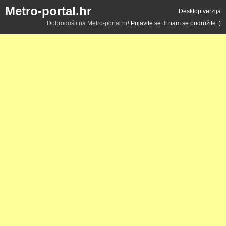
Metro-portal.hr
Desktop verzija
Dobrodošli na Metro-portal.hr!
Prijavite se
ili
nam se pridružite :)