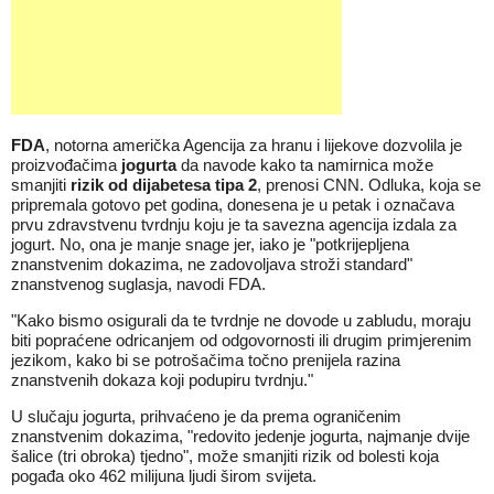
FDA
, notorna američka Agencija za hranu i lijekove dozvolila je
proizvođačima
jogurta
da navode kako ta namirnica može
smanjiti
rizik od dijabetesa tipa 2
, prenosi CNN. Odluka, koja se
pripremala gotovo pet godina, donesena je u petak i označava
prvu zdravstvenu tvrdnju koju je ta savezna agencija izdala za
jogurt. No, ona je manje snage jer, iako je "potkrijepljena
znanstvenim dokazima, ne zadovoljava stroži standard"
znanstvenog suglasja, navodi FDA.
"Kako bismo osigurali da te tvrdnje ne dovode u zabludu, moraju
biti popraćene odricanjem od odgovornosti ili drugim primjerenim
jezikom, kako bi se potrošačima točno prenijela razina
znanstvenih dokaza koji podupiru tvrdnju."
U slučaju jogurta, prihvaćeno je da prema ograničenim
znanstvenim dokazima, "redovito jedenje jogurta, najmanje dvije
šalice (tri obroka) tjedno", može smanjiti rizik od bolesti koja
pogađa oko 462 milijuna ljudi širom svijeta.