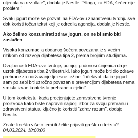
utjecala na rezultate", dodala je Nestle. "Stoga, za FDA, šećer nije
problem."
Svaki jogurt može se pozvati na FDA-ovu znanstvenu tvrdnju sve
dok koristi točan tekst koji je odredila agencija, dodala je Nestle.
Ako želimo konzumirati zdrav jogurt, on ne bi smio biti
zaslađen
Visoka konzumacija dodanog šećera povezana je s većim
rizikom od razvoja dijabetesa tipa 2, prema brojnim studijama.
Dvojbenosti FDA-ove tvrdnje, po njoj, pridonosi činjenica da je
uzrok dijabetesa tipa 2 višestruki. Iako jogurt može biti dio zdrave
prehrane za održavanje tjelesne težine, "očekivati da će jogurt
sam po sebi biti uzročno povezan s prevencijom dijabetesa nema
smisla izvan konteksta prehrane u cjelini".
U tom kontekstu, kada procjenjujete zdravstvene tvrdnje
proizvoda kako biste napravili najbolji izbor za svoju prehranu i
zdravstveni status, ključno je koristiti "zdrav razum", dodaje
Nestle.
Znate li nešto više o temi ili želite prijaviti grešku u tekstu?
04.03.2024. 18:00:00