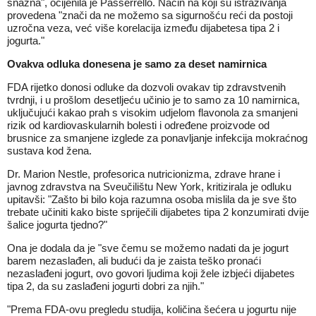
snažna", ocijenila je Passerrello. Način na koji su istraživanja
provedena "znači da ne možemo sa sigurnošću reći da postoji
uzročna veza, već više korelacija između dijabetesa tipa 2 i
jogurta."
Ovakva odluka donesena je samo za deset namirnica
FDA rijetko donosi odluke da dozvoli ovakav tip zdravstvenih
tvrdnji, i u prošlom desetljeću učinio je to samo za 10 namirnica,
uključujući kakao prah s visokim udjelom flavonola za smanjeni
rizik od kardiovaskularnih bolesti i određene proizvode od
brusnice za smanjene izglede za ponavljanje infekcija mokraćnog
sustava kod žena.
Dr. Marion Nestle, profesorica nutricionizma, zdrave hrane i
javnog zdravstva na Sveučilištu New York, kritizirala je odluku
upitavši: "Zašto bi bilo koja razumna osoba mislila da je sve što
trebate učiniti kako biste spriječili dijabetes tipa 2 konzumirati dvije
šalice jogurta tjedno?"
Ona je dodala da je "sve čemu se možemo nadati da je jogurt
barem nezaslađen, ali budući da je zaista teško pronaći
nezaslađeni jogurt, ovo govori ljudima koji žele izbjeći dijabetes
tipa 2, da su zaslađeni jogurti dobri za njih."
"Prema FDA-ovu pregledu studija, količina šećera u jogurtu nije