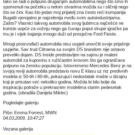
Iako se radi o potpuno drugačijim automobilima nego što smo ih
spomenuli na početku u nekim stvarima možda su i sličniji nego
što se čini. Kao što jedan moj prijatelj zna često reći kompanija
Bugatti vjerojatno je najzelenija među svim autoindustrijama.
Zašto? Vlasnici takvog automobila svog ljubimca najčešće ne
koriste uopće za vožnju nego ga čuvaju poput skupe igračke pa
mu je i vijek trajanja mnogo duži od prosječne Ford Fieste.
Mnogi proizvođači automobila nisu uspjeli unovčiti svoje prijašnje
uspjehe. Sav trud Citroena sa svojim DS brandom nije ostavio
preveliki dojam. DS Inside predstavljen na sajmu je maleni
automobil za kupovinu s ružičastim krovom što ga ograničava
potpuno na žensku populaciju. Istovremeno Mercedes Benz je na
svojoj reviji automobila predstavio novu E klasu uz niz predivnih
modela iz 50-tih i 60-tih, pokazujući nedostatak mašte u dizajnu
koji je prisutan već nekoliko godina. Možda bi bilo bolje da
inspiraciju potraže u prekrasnim modelima starim pedesetak
godina. (obradila Danijela Miklec)
Pogledajte galeriju
Piše: Emma Forrest, MWN
04.03.2009. 10:47:27
Vezana galerija