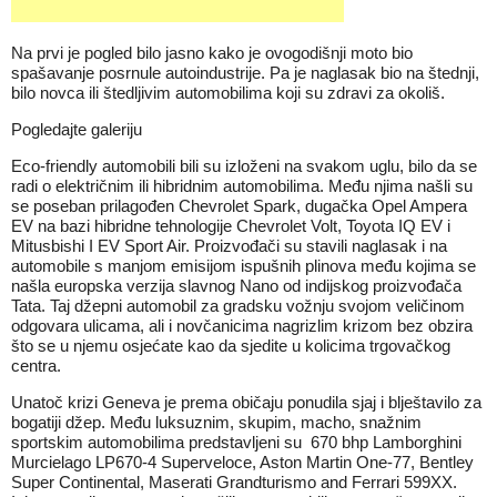
Na prvi je pogled bilo jasno kako je ovogodišnji moto bio
spašavanje posrnule autoindustrije. Pa je naglasak bio na štednji,
bilo novca ili štedljivim automobilima koji su zdravi za okoliš.
Pogledajte galeriju
Eco-friendly automobili bili su izloženi na svakom uglu, bilo da se
radi o električnim ili hibridnim automobilima. Među njima našli su
se poseban prilagođen Chevrolet Spark, dugačka Opel Ampera
EV na bazi hibridne tehnologije Chevrolet Volt, Toyota IQ EV i
Mitusbishi I EV Sport Air. Proizvođači su stavili naglasak i na
automobile s manjom emisijom ispušnih plinova među kojima se
našla europska verzija slavnog Nano od indijskog proizvođača
Tata. Taj džepni automobil za gradsku vožnju svojom veličinom
odgovara ulicama, ali i novčanicima nagrizlim krizom bez obzira
što se u njemu osjećate kao da sjedite u kolicima trgovačkog
centra.
Unatoč krizi Geneva je prema običaju ponudila sjaj i blještavilo za
bogatiji džep. Među luksuznim, skupim, macho, snažnim
sportskim automobilima predstavljeni su 670 bhp Lamborghini
Murcielago LP670-4 Superveloce, Aston Martin One-77, Bentley
Super Continental, Maserati Grandturismo and Ferrari 599XX.