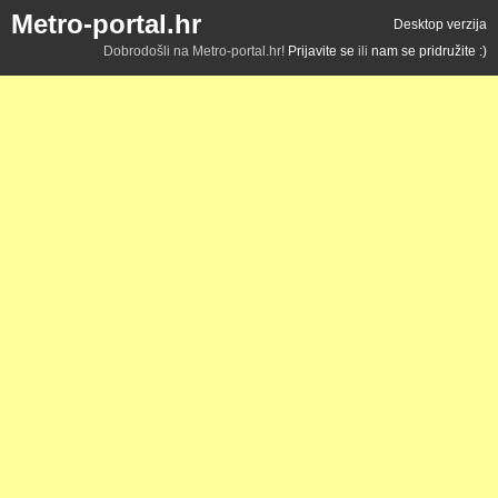
Metro-portal.hr
Desktop verzija
Dobrodošli na Metro-portal.hr!
Prijavite se
ili
nam se pridružite :)