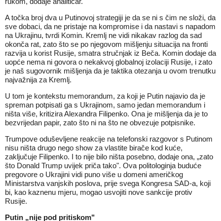
rukom, dodaje analitičar.
A točka broj dva u Putinovoj strategiji je da se ni s čim ne složi, da
sve dobaci, da ne pristaje na kompromise i da nastavi s napadom
na Ukrajinu, tvrdi Komin. Kremlj ne vidi nikakav razlog da sad
okonča rat, zato što se po njegovom mišljenju situacija na fronti
razvija u korist Rusije, smatra stručnjak iz Beča. Komin dodaje da
uopće nema ni govora o nekakvoj globalnoj izolaciji Rusije, i zato
je naš sugovornik mišljenja da je taktika otezanja u ovom trenutku
najvažnija za Kremlj.
U tom je kontekstu memorandum, za koji je Putin najavio da je
spreman potpisati ga s Ukrajinom, samo jedan memorandum i
ništa više, kritizira Alexandra Filipenko. Ona je mišljenja da je to
bezvrijedan papir, zato što ni na što ne obvezuje potpisnike.
Trumpove oduševljene reakcije na telefonski razgovor s Putinom
nisu ništa drugo nego show za vlastite birače kod kuće,
zaključuje Filipenko. I to nije bilo ništa posebno, dodaje ona, „zato
što Donald Trump uvijek priča tako". Ova politologinja buduće
pregovore o Ukrajini vidi puno više u domeni američkog
Ministarstva vanjskih poslova, prije svega Kongresa SAD-a, koji
bi, kao kaznenu mjeru, mogao usvojiti nove sankcije protiv
Rusije.
Putin „nije pod pritiskom"