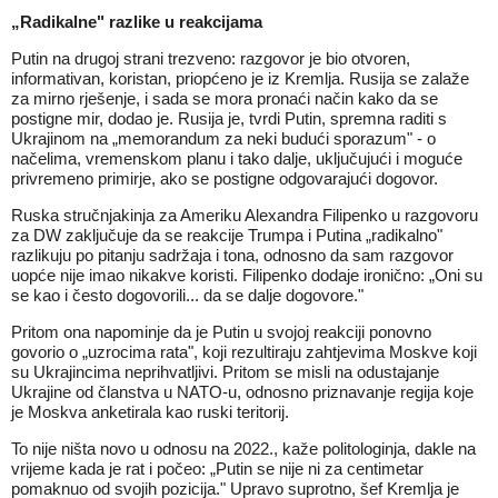
„Radikalne" razlike u reakcijama
Putin na drugoj strani trezveno: razgovor je bio otvoren,
informativan, koristan, priopćeno je iz Kremlja. Rusija se zalaže
za mirno rješenje, i sada se mora pronaći način kako da se
postigne mir, dodao je. Rusija je, tvrdi Putin, spremna raditi s
Ukrajinom na „memorandum za neki budući sporazum" - o
načelima, vremenskom planu i tako dalje, uključujući i moguće
privremeno primirje, ako se postigne odgovarajući dogovor.
Ruska stručnjakinja za Ameriku Alexandra Filipenko u razgovoru
za DW zaključuje da se reakcije Trumpa i Putina „radikalno"
razlikuju po pitanju sadržaja i tona, odnosno da sam razgovor
uopće nije imao nikakve koristi. Filipenko dodaje ironično: „Oni su
se kao i često dogovorili... da se dalje dogovore."
Pritom ona napominje da je Putin u svojoj reakciji ponovno
govorio o „uzrocima rata", koji rezultiraju zahtjevima Moskve koji
su Ukrajincima neprihvatljivi. Pritom se misli na odustajanje
Ukrajine od članstva u NATO-u, odnosno priznavanje regija koje
je Moskva anketirala kao ruski teritorij.
To nije ništa novo u odnosu na 2022., kaže politologinja, dakle na
vrijeme kada je rat i počeo: „Putin se nije ni za centimetar
pomaknuo od svojih pozicija." Upravo suprotno, šef Kremlja je