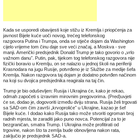
Kada se usporedi obavijesti koje stižu iz Kremlja i priopćenja za
javnost Bijele kuće uoči novog, trećeg telefonskog
razgovora Putina i Trumpa, onda se stječe dojam da Washington
cijelo vrijeme tom činu daje sve veći značaj, a Moskva - sve
manji. Američki predsjednik Donald Trump je tako govorio o „vrlo
važnom danu". Putin, pak, tijekom tog telefonskog razgovora nije
fizički boravio u Kremlju, on se nalazio u jednoj školi na periferiji
Krasnodara na jugu Rusije, potvrđeno je iz Službe za medije šefa
Kremlja. Nakon razgovora taj dojam je dodatno potvrđen načinom
na koji su dvojica predsjednika reagirala na taj čin.
Trump je bio oduševljen: Rusija i Ukrajina će, kako je rekao,
odmah započeti s izravnim mirovnim pregovorima. (Pred)uvjeti
će se, dodao je, dogovoriti između dviju strana. Rusija želi trgovati
sa SAD-om čim završi „krvoproliće" u Ukrajine, kazao je šef
Bijele kuće. I dodao kako Rusija tako može stvoriti ogroman broj
radnih mjesta, te zaraditi jako puno novca. Potencijal za to je
bezgraničan, smatra Trump. I Ukrajina može profitirati od
trgovine, nakon što ta zemlja bude obnovljena nakon rata,
zaključio je predsjednik SAD-a.