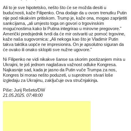
Ali to je sve hipotetsko, nešto što će se možda desiti u
budućnosti, kaže Filipenko. Ona dodaje da u ovom trenutku Putin
nije pod nikakvim pritiskom. Trump je, kaže ona, mogao zaprijetiti
sankcijama, „ali umjesto toga on govori o trgovinskim
mogućnostima kako bi Putina integrirao u mirovne pregovore."
Američki predsjednik tvrdi da će mir ostvariti uz pomoć trgovine,
kaže naša sugovornica: „Ali nekoga kao što je Vladimir Putin
takva taktika uopće ne impresionira. On je apsolutno siguran da
će ovako ili onako sklopiti sve nužne ugovore."
Ni Filipenko ne vidi nikakve šanse sa skorim postizanjem mira u
Ukrajini, te još jednom naglašava važnost odluke Kongresa.
Najkasnije sad, kada je jasno da Putin vuče Trumpa za nos,
Kongres bi morao nešto poduzeti, u suprotnom stvari loše
izgledaju za Ukrajinu, zaključuje ova stručnjakinja.
Piše: Jurij Rešeto/DW
21.05.2025. 07:48:00