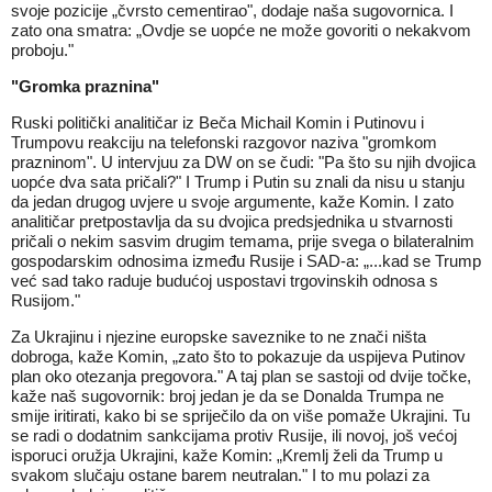
svoje pozicije „čvrsto cementirao", dodaje naša sugovornica. I
zato ona smatra: „Ovdje se uopće ne može govoriti o nekakvom
proboju."
"Gromka praznina"
Ruski politički analitičar iz Beča Michail Komin i Putinovu i
Trumpovu reakciju na telefonski razgovor naziva "gromkom
prazninom". U intervjuu za DW on se čudi: "Pa što su njih dvojica
uopće dva sata pričali?" I Trump i Putin su znali da nisu u stanju
da jedan drugog uvjere u svoje argumente, kaže Komin. I zato
analitičar pretpostavlja da su dvojica predsjednika u stvarnosti
pričali o nekim sasvim drugim temama, prije svega o bilateralnim
gospodarskim odnosima između Rusije i SAD-a: „...kad se Trump
već sad tako raduje budućoj uspostavi trgovinskih odnosa s
Rusijom."
Za Ukrajinu i njezine europske saveznike to ne znači ništa
dobroga, kaže Komin, „zato što to pokazuje da uspijeva Putinov
plan oko otezanja pregovora." A taj plan se sastoji od dvije točke,
kaže naš sugovornik: broj jedan je da se Donalda Trumpa ne
smije iritirati, kako bi se spriječilo da on više pomaže Ukrajini. Tu
se radi o dodatnim sankcijama protiv Rusije, ili novoj, još većoj
isporuci oružja Ukrajini, kaže Komin: „Kremlj želi da Trump u
svakom slučaju ostane barem neutralan." I to mu polazi za