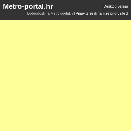
Metro-portal.hr
Desktop verzija
Dobrodošli na Metro-portal.hr!
Prijavite se
ili
nam se pridružite :)