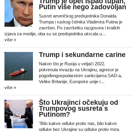
Trump je opet ispao tupan,
Putin više nego zadovoljan
Susret američkog predsjednika Donalda
Trumpa i ruskog čelnika Vladimira Putina je
završen. Po završetku razgovora i kratkih
izjava za medije, oba su se predsjednika ukrcala u…
više »
Trump i sekundarne carine
Nakon što je Rusija u veljači 2022.
pokrenula invaziju na Ukrajinu, agresor je
pogođengospodarskim sankcijama SAD-a,
Velike Britanije, Europske unije i…
više »
Što Ukrajinci očekuju od
Trumpovog susreta s
Putinom?
"Bilo kakve odluke protiv nas, bilo kakve
odluke bez Ukrajine su odluke protiv mira.