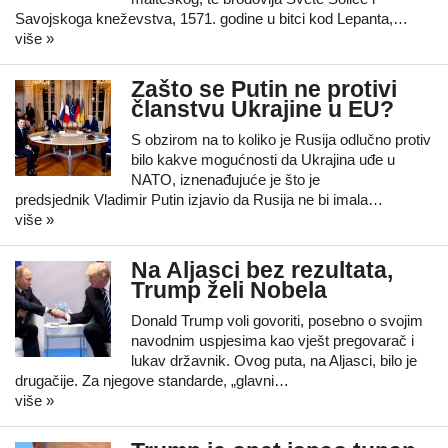
Savojskoga kneževstva, 1571. godine u bitci kod Lepanta,…
više »
Zašto se Putin ne protivi
članstvu Ukrajine u EU?
S obzirom na to koliko je Rusija odlučno protiv
bilo kakve mogućnosti da Ukrajina uđe u
NATO, iznenađujuće je što je
predsjednik Vladimir Putin izjavio da Rusija ne bi imala…
više »
Na Aljasci bez rezultata,
Trump želi Nobela
Donald Trump voli govoriti, posebno o svojim
navodnim uspjesima kao vješt pregovarač i
lukav državnik. Ovog puta, na Aljasci, bilo je
drugačije. Za njegove standarde, „glavni…
više »