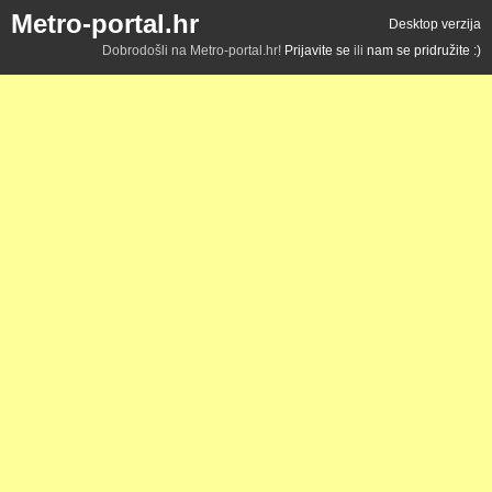
Metro-portal.hr
Desktop verzija
Dobrodošli na Metro-portal.hr!
Prijavite se
ili
nam se pridružite :)