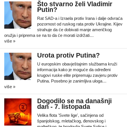
Što stvarno želi Vladimir
Putin?
Rat SAD-a i Izraela protiv Irana i dalje odvraća
pozornost od ruskog rata protiv Ukrajine. Kijev
strahuje da će dobivati manje američkog
oružja i priprema se na to da će morati izdržati…
više »
Urota protiv Putina?
U europskim obavještajnim službama kruži
informacija kako je moguće da određeni
krugovi ruske elite pripremaju zavjeru protiv
Putina. Posebno je zanimljiva uloga…
više »
Dogodilo se na današnji
dan - 7. listopada
Velika flota 'Svete lige', sačinjena od
španjolskog, mletačkog, đenovskog i
malteškog, te brodovlja Svete Solice i