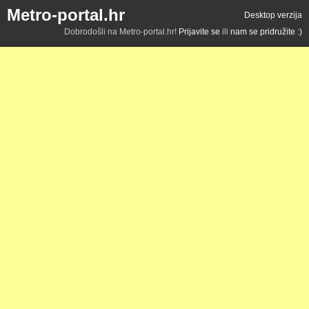
Metro-portal.hr
Desktop verzija
Dobrodošli na Metro-portal.hr!
Prijavite se
ili
nam se pridružite :)