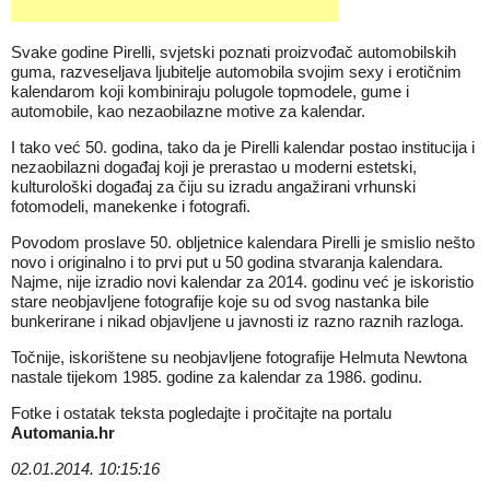
Svake godine Pirelli, svjetski poznati proizvođač automobilskih
guma, razveseljava ljubitelje automobila svojim sexy i erotičnim
kalendarom koji kombiniraju polugole topmodele, gume i
automobile, kao nezaobilazne motive za kalendar.
I tako već 50. godina, tako da je Pirelli kalendar postao institucija i
nezaobilazni događaj koji je prerastao u moderni estetski,
kulturološki događaj za čiju su izradu angažirani vrhunski
fotomodeli, manekenke i fotografi.
Povodom proslave 50. obljetnice kalendara Pirelli je smislio nešto
novo i originalno i to prvi put u 50 godina stvaranja kalendara.
Najme, nije izradio novi kalendar za 2014. godinu već je iskoristio
stare neobjavljene fotografije koje su od svog nastanka bile
bunkerirane i nikad objavljene u javnosti iz razno raznih razloga.
Točnije, iskorištene su neobjavljene fotografije Helmuta Newtona
nastale tijekom 1985. godine za kalendar za 1986. godinu.
Fotke i ostatak teksta pogledajte i pročitajte na portalu
Automania.hr
02.01.2014. 10:15:16