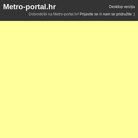
Metro-portal.hr
Desktop verzija
Dobrodošli na Metro-portal.hr!
Prijavite se
ili
nam se pridružite :)