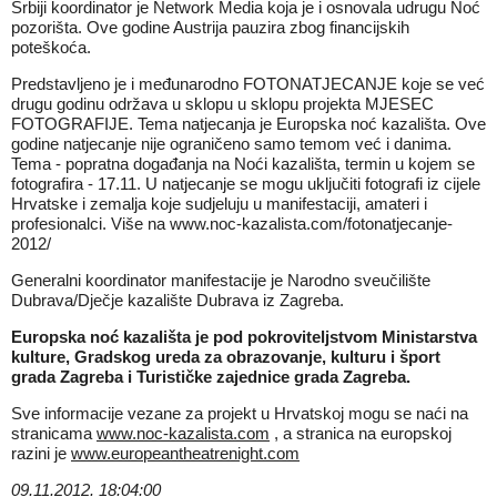
Srbiji koordinator je Network Media koja je i osnovala udrugu Noć
pozorišta. Ove godine Austrija pauzira zbog financijskih
poteškoća.
Predstavljeno je i međunarodno FOTONATJECANJE koje se već
drugu godinu održava u sklopu u sklopu projekta MJESEC
FOTOGRAFIJE. Tema natjecanja je Europska noć kazališta. Ove
godine natjecanje nije ograničeno samo temom već i danima.
Tema - popratna događanja na Noći kazališta, termin u kojem se
fotografira - 17.11. U natjecanje se mogu uključiti fotografi iz cijele
Hrvatske i zemalja koje sudjeluju u manifestaciji, amateri i
profesionalci. Više na www.noc-kazalista.com/fotonatjecanje-
2012/
Generalni koordinator manifestacije je Narodno sveučilište
Dubrava/Dječje kazalište Dubrava iz Zagreba.
Europska noć kazališta je pod pokroviteljstvom Ministarstva
kulture, Gradskog ureda za obrazovanje, kulturu i šport
grada Zagreba i Turističke zajednice grada Zagreba.
Sve informacije vezane za projekt u Hrvatskoj mogu se naći na
stranicama
www.noc-kazalista.com
, a stranica na europskoj
razini je
www.europeantheatrenight.com
09.11.2012. 18:04:00