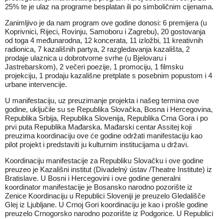
25% te je ulaz na programe besplatan ili po simboličnim cijenama.
Zanimljivo je da nam program ove godine donosi: 6 premijera (u
Koprivnici, Rijeci, Rovinju, Samoboru i Zagrebu), 20 gostovanja
od toga 4 međunarodna, 12 koncerata, 11 izložbi, 11 kreativnih
radionica, 7 kazališnih partya, 2 razgledavanja kazališta, 2
prodaje ulaznica u dobrotvorne svrhe (u Bjelovaru i
Jastrebarskom), 2 večeri poezije, 1 promociju, 1 filmsku
projekciju, 1 prodaju kazališne pretplate s posebnim popustom i 4
urbane intervencije.
U manifestaciju, uz preuzimanje projekta i našeg termina ove
godine, uključile su se Republika Slovačka, Bosna i Hercegovina,
Republika Srbija, Republika Slovenija, Republika Crna Gora i po
prvi puta Republika Mađarska. Mađarski centar Assitej koji
preuzima koordinaciju ove će godine održati manifestaciju kao
pilot projekt i predstaviti ju kulturnim institucijama u državi.
Koordinaciju manifestacije za Republiku Slovačku i ove godine
preuzeo je Kazališni institut (Divadelný ústav /Theatre Institute) iz
Bratislave. U Bosni i Hercegovini i ove godine generalni
koordinator manifestacije je Bosansko narodno pozorište iz
Zenice Koordinaciju u Republici Sloveniji je preuzelo Gledališče
Glej iz Ljubljane. U Crnoj Gori koordinaciju je kao i prošle godine
preuzelo Crnogorsko narodno pozorište iz Podgorice. U Republici