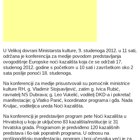
U Velikoj dovrani Ministarsta kulture, 9. studenoga 2012. u 11 sati,
održana je konferencija za medije povodom predstavljanja
ovogodišnje Europske noći kazališta koja će se održati 17.
studenog 2012. godine s početkom u 10 sati i završetkom oko 2
sata poslije ponoći 18. studenoga.
Na konferenciji za medije prisustvovali su pomoćnik ministrice
kulture RH, g. Vladimir Stojsavljević, zatim g. Ivica Rubić,
ravnatelj NS Dubrava; g. Leo Vukelić, voditelj DKD-a i pokretač
manifestacije; g.Vlatko Panić, koordinator programa i gđa. Nada
Kruljac, voditeljica ureda Noći kazališta.
Na konferenciji je predstavljen program pete Noći kazališta u
Hrvatskoj u koju je uključeno 83 kazališta/institucije iz 31
hrvatska grada. Programom je predviđeno 120 kazališnih
predstava i 6o-tak popratnih programa. U odnosu na
prošlogodišnju manifestaciju, program i broj učesnika veći je za