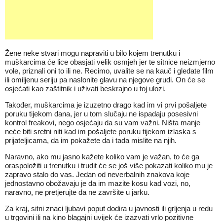
Žene neke stvari mogu napraviti u bilo kojem trenutku i
muškarcima će lice obasjati velik osmjeh jer te sitnice neizmjerno
vole, priznali oni to ili ne. Recimo, uvalite se na kauč i gledate film
ili omiljenu seriju pa naslonite glavu na njegove grudi. On će se
osjećati kao zaštitnik i uživati beskrajno u toj ulozi.
Također, muškarcima je izuzetno drago kad im vi prvi pošaljete
poruku tijekom dana, jer u tom slučaju ne ispadaju posesivni
kontrol freakovi, nego osjećaju da su vam važni. Ništa manje
neće biti sretni niti kad im pošaljete poruku tijekom izlaska s
prijateljicama, da im pokažete da i tada mislite na njih.
Naravno, ako mu jasno kažete koliko vam je važan, to će ga
oraspoložiti u trenutku i trudit će se još više pokazati koliko mu je
zapravo stalo do vas. Jedan od neverbalnih znakova koje
jednostavno obožavaju je da im mazite kosu kad vozi, no,
naravno, ne pretjerujte da ne završite u jarku.
Za kraj, sitni znaci ljubavi poput dodira u javnosti ili grljenja u redu
u trgovini ili na kino blagajni uvijek će izazvati vrlo pozitivne