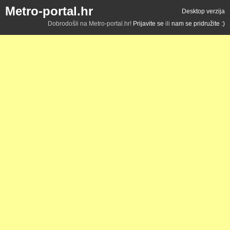
Metro-portal.hr
Desktop verzija
Dobrodošli na Metro-portal.hr!
Prijavite se
ili
nam se pridružite :)