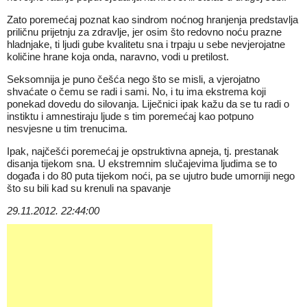
Zato poremećaj poznat kao sindrom noćnog hranjenja predstavlja
priličnu prijetnju za zdravlje, jer osim što redovno noću prazne
hladnjake, ti ljudi gube kvalitetu sna i trpaju u sebe nevjerojatne
količine hrane koja onda, naravno, vodi u pretilost.
Seksomnija je puno češća nego što se misli, a vjerojatno
shvaćate o čemu se radi i sami. No, i tu ima ekstrema koji
ponekad dovedu do silovanja. Liječnici ipak kažu da se tu radi o
instiktu i amnestiraju ljude s tim poremećaj kao potpuno
nesvjesne u tim trenucima.
Ipak, najčešći poremećaj je opstruktivna apneja, tj. prestanak
disanja tijekom sna. U ekstremnim slučajevima ljudima se to
događa i do 80 puta tijekom noći, pa se ujutro bude umorniji nego
što su bili kad su krenuli na spavanje
29.11.2012. 22:44:00