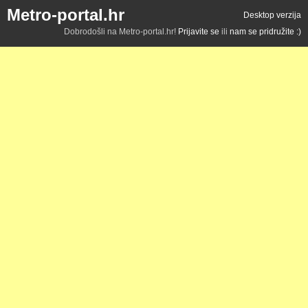
Metro-portal.hr
Desktop verzija
Dobrodošli na Metro-portal.hr!
Prijavite se
ili
nam se pridružite :)