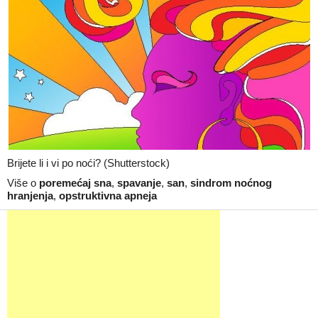
Brijete li i vi po noći? (Shutterstock)
Više o
poremećaj sna
,
spavanje
,
san
,
sindrom noćnog
hranjenja
,
opstruktivna apneja