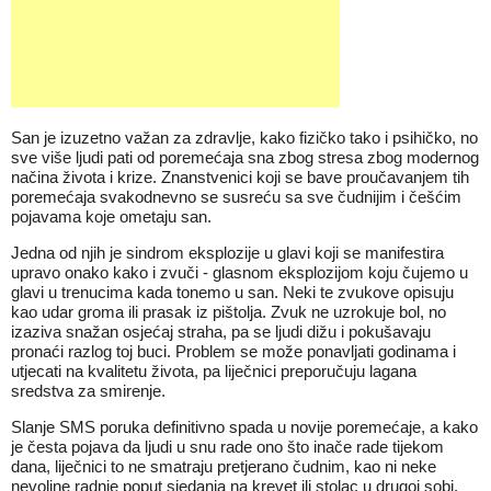
San je izuzetno važan za zdravlje, kako fizičko tako i psihičko, no
sve više ljudi pati od poremećaja sna zbog stresa zbog modernog
načina života i krize. Znanstvenici koji se bave proučavanjem tih
poremećaja svakodnevno se susreću sa sve čudnijim i češćim
pojavama koje ometaju san.
Jedna od njih je sindrom eksplozije u glavi koji se manifestira
upravo onako kako i zvuči - glasnom eksplozijom koju čujemo u
glavi u trenucima kada tonemo u san. Neki te zvukove opisuju
kao udar groma ili prasak iz pištolja. Zvuk ne uzrokuje bol, no
izaziva snažan osjećaj straha, pa se ljudi dižu i pokušavaju
pronaći razlog toj buci. Problem se može ponavljati godinama i
utjecati na kvalitetu života, pa liječnici preporučuju lagana
sredstva za smirenje.
Slanje SMS poruka definitivno spada u novije poremećaje, a kako
je česta pojava da ljudi u snu rade ono što inače rade tijekom
dana, liječnici to ne smatraju pretjerano čudnim, kao ni neke
nevoljne radnje poput sjedanja na krevet ili stolac u drugoj sobi.