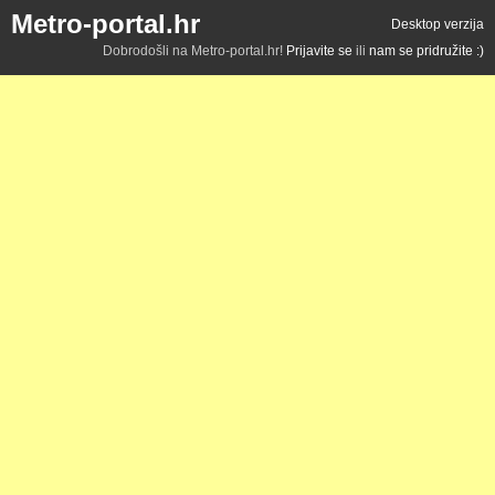
Metro-portal.hr
Desktop verzija
Dobrodošli na Metro-portal.hr!
Prijavite se
ili
nam se pridružite :)