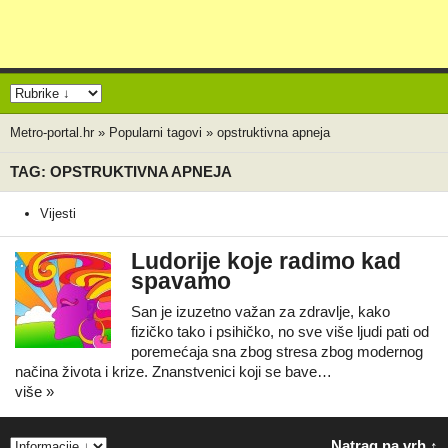
Metro-portal.hr
»
Popularni tagovi
»
opstruktivna apneja
TAG: OPSTRUKTIVNA APNEJA
Vijesti
Ludorije koje radimo kad
spavamo
San je izuzetno važan za zdravlje, kako
fizičko tako i psihičko, no sve više ljudi pati od
poremećaja sna zbog stresa zbog modernog
načina života i krize. Znanstvenici koji se bave…
više »
Natrag na vrh ↑