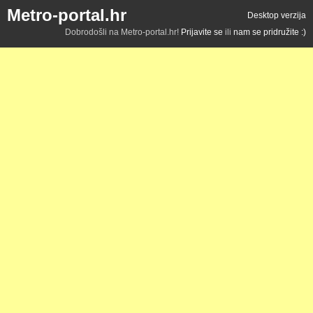
Metro-portal.hr
Desktop verzija
Dobrodošli na Metro-portal.hr!
Prijavite se
ili
nam se pridružite :)