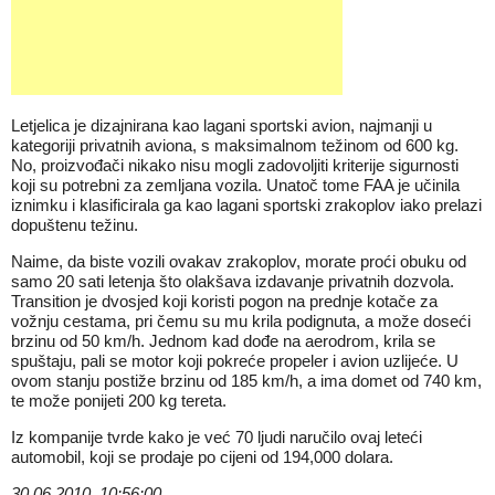
Letjelica je dizajnirana kao lagani sportski avion, najmanji u
kategoriji privatnih aviona, s maksimalnom težinom od 600 kg.
No, proizvođači nikako nisu mogli zadovoljiti kriterije sigurnosti
koji su potrebni za zemljana vozila. Unatoč tome FAA je učinila
iznimku i klasificirala ga kao lagani sportski zrakoplov iako prelazi
dopuštenu težinu.
Naime, da biste vozili ovakav zrakoplov, morate proći obuku od
samo 20 sati letenja što olakšava izdavanje privatnih dozvola.
Transition je dvosjed koji koristi pogon na prednje kotače za
vožnju cestama, pri čemu su mu krila podignuta, a može doseći
brzinu od 50 km/h. Jednom kad dođe na aerodrom, krila se
spuštaju, pali se motor koji pokreće propeler i avion uzlijeće. U
ovom stanju postiže brzinu od 185 km/h, a ima domet od 740 km,
te može ponijeti 200 kg tereta.
Iz kompanije tvrde kako je već 70 ljudi naručilo ovaj leteći
automobil, koji se prodaje po cijeni od 194,000 dolara.
30.06.2010. 10:56:00