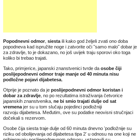
Popodnevni odmor
,
siesta
ili kako god željeli zvati ono doba
popodneva kad ispružite noge i zatvorite oči "samo malo" dobar je
za zdravlje, to je dokazano, no još uvijek traju sporovi oko toga
koliko bi trebao trajati.
Tako, primjerice, japanski znanstvenici tvrde da
osobe čiji
poslijepodnevni odmor traje manje od 40 minuta nisu
podložne pojavi dijabetesa.
Otprije je poznato da je
poslijepodnevni odmor koristan i
dobar za zdravlje
, no po rezultatima istraživanja četvorice
japanskih znanstvenika,
ne bi smio trajati dulje od sat
vremena
jer su u tom slučaju pojedinci podložniji
razvoju dijabetesa. Međutim, ove su podatke neovisni stručnjaci
dočekali s rezervom.
Osobe čija siesta traje dulje od 60 minuta dnevno 'podložnije su
riziku od obolijevanja od dijabetesa tipa 2' u odnosu na one koji ne
pribjegavaju poslijepodnevnom odmoru, ustanovili su