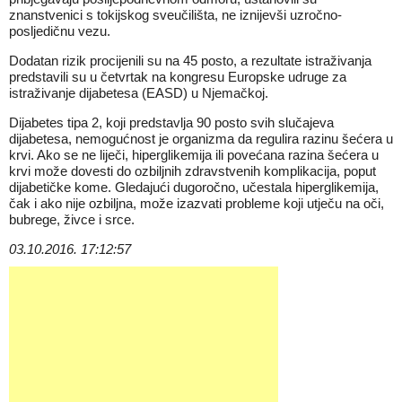
znanstvenici s tokijskog sveučilišta, ne iznijevši uzročno-
posljedičnu vezu.
Dodatan rizik procijenili su na 45 posto, a rezultate istraživanja
predstavili su u četvrtak na kongresu Europske udruge za
istraživanje dijabetesa (EASD) u Njemačkoj.
Dijabetes tipa 2, koji predstavlja 90 posto svih slučajeva
dijabetesa, nemogućnost je organizma da regulira razinu šećera u
krvi. Ako se ne liječi, hiperglikemija ili povećana razina šećera u
krvi može dovesti do ozbiljnih zdravstvenih komplikacija, poput
dijabetičke kome. Gledajući dugoročno, učestala hiperglikemija,
čak i ako nije ozbiljna, može izazvati probleme koji utječu na oči,
bubrege, živce i srce.
03.10.2016. 17:12:57