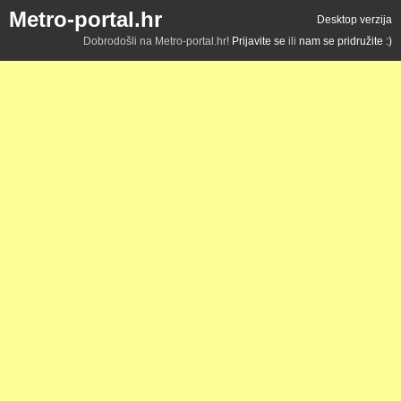
Metro-portal.hr
Desktop verzija
Dobrodošli na Metro-portal.hr!
Prijavite se
ili
nam se pridružite :)