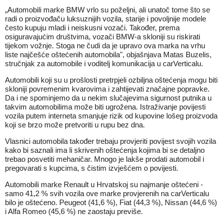
„Automobili marke BMW vrlo su poželjni, ali unatoč tome što se
radi o proizvođaču luksuznijih vozila, starije i povoljnije modele
često kupuju mladi i neiskusni vozači. Također, prema
osiguravajućim društvima, vozači BMW-a skloniji su riskirati
tijekom vožnje. Stoga ne čudi da je upravo ova marka na vrhu
liste najčešće oštećenih automobila", objašnjava Matas Buzelis,
stručnjak za automobile i voditelj komunikacija u carVerticalu.
Automobili koji su u prošlosti pretrpjeli ozbiljna oštećenja mogu biti
skloniji povremenim kvarovima i zahtijevati značajne popravke.
Da i ne spominjemo da u nekim slučajevima sigurnost putnika u
takvim automobilima može biti ugrožena. Istraživanje povijesti
vozila putem interneta smanjuje rizik od kupovine lošeg proizvoda
koji se brzo može pretvoriti u rupu bez dna.
Vlasnici automobila također trebaju provjeriti povijest svojih vozila
kako bi saznali ima li skrivenih oštećenja kojima bi se detaljno
trebao posvetiti mehaničar. Mnogo je lakše prodati automobil i
pregovarati s kupcima, s čistim izvješćem o povijesti.
Automobili marke Renault u Hrvatskoj su najmanje oštećeni -
samo 41,2 % svih vozila ove marke provjerenih na carVerticalu
bilo je oštećeno. Peugeot (41,6 %), Fiat (44,3 %), Nissan (44,6 %)
i Alfa Romeo (45,6 %) ne zaostaju previše.