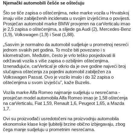
Njemački automobili češće se oštećuju
Što se tiče zapisa o oštećenjima, neke marke vozila u Hrvatskoj
imaju više zabilježenih incidenata u svojim izvješćima o povijesti.
Prosječan automobil marke BMW provjeren na carVerticalu imao
je 2,5 zapisa o oštećenjima, a slijede ga Audi (2), Mercedes-Benz
(1,9), Volkswagen (1,9) i Seat (1,88).
„Sasvim je normalno da automobil sudjeluje u prometnoj nesreći
jednom svakih pet godina. To može biti povezano i s
kilometražom. Međutim, često je vrlo teško posjedovati ili
održavati vozila s više zapisa o ozbiljnim oštećenjima.
Iznenađujuće, carVertical je otkrio da je ove godine najveći broj
slučajeva oštećenja za pojedini automobil zabilježen za
Volkswagen Passat. Ovo je vozilo imalo i do 32 zapisa o
oštećenjima u svom izvješću", kaže Buzelis.
Vozila marke Alfa Romeo najmanje sudjeluju u nesrećama -
prosječan model automobila Alfa Romeo imao je 1,58 oštećenja
na carVerticalu, Fiat 1,59, Renault 1,6, Peugeot 1,65, a Mazda
1,7.
Ovi su proizvođači usredotočeni na proizvodnju automobila
ekonomske klase koje ljubitelji brzine obično izbjegavaju, zbog
čega manje sudjeluju u prometnim nesrećama.