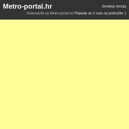
Metro-portal.hr
Desktop verzija
Dobrodošli na Metro-portal.hr!
Prijavite se
ili
nam se pridružite :)