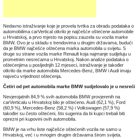
Nedavno istraživanje koje je provela tvrtka za obradu podataka o
automobilima carVertical otkrilo je najčešće oštećene automobile
u Hrvatskoj, a prvo mjesto na popisu zauzela su vozila marke
BMW. Ovo je u skladu s trendovima u drugim državama, budući
da je BMW najčešće oštećena marka automobila u svijetu. S
druge su strane vozila marke Renault koja najmanje sudjeluju u
prometnim nesrećama u Hrvatskoj. Nakon analize podataka o
oštećenjima u posljednjih 12 mjeseci, istraživanje je također
otkrilo da marke automobila Mercedes-Benz, BMW i Audi imaju
najveću vrijednost oštećenja.
Četiri od pet automobila marke BMW sudjelovalo je u nesreći
Nevjerojatnih 84,9 % svih automobila BMW provjerenih na
carVerticalu u Hrvatskoj bilo je oštećeno. Audi (62,1 %), Ford
(60,9 %), Mercedes-Benz (58,2 %) i Volkswagen (57,9 %)
također su često oštećeni, što sugerira da bi kupci trebali biti
oprezni pri kupovini ovih automobila.
BMW je na vrhu liste najčešće oštećenih vozila ne samo u
Hrvatskoj, već i u
mnogim drugim državama
širom svijeta.