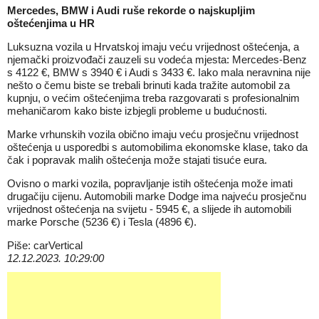
Mercedes, BMW i Audi ruše rekorde o najskupljim
oštećenjima u HR
Luksuzna vozila u Hrvatskoj imaju veću vrijednost oštećenja, a
njemački proizvođači zauzeli su vodeća mjesta: Mercedes-Benz
s 4122 €, BMW s 3940 € i Audi s 3433 €. Iako mala neravnina nije
nešto o čemu biste se trebali brinuti kada tražite automobil za
kupnju, o većim oštećenjima treba razgovarati s profesionalnim
mehaničarom kako biste izbjegli probleme u budućnosti.
Marke vrhunskih vozila obično imaju veću prosječnu vrijednost
oštećenja u usporedbi s automobilima ekonomske klase, tako da
čak i popravak malih oštećenja može stajati tisuće eura.
Ovisno o marki vozila, popravljanje istih oštećenja može imati
drugačiju cijenu. Automobili marke Dodge ima najveću prosječnu
vrijednost oštećenja na svijetu - 5945 €, a slijede ih automobili
marke Porsche (5236 €) i Tesla (4896 €).
Piše: carVertical
12.12.2023. 10:29:00