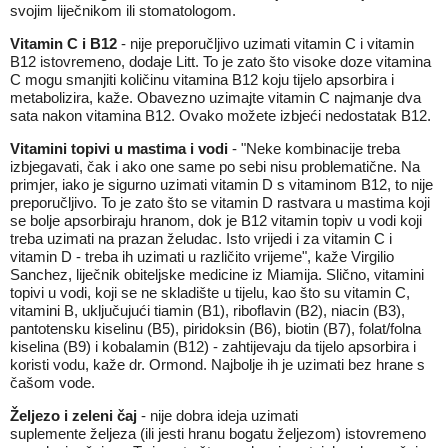
svojim liječnikom ili stomatologom.
Vitamin C i B12
- nije preporučljivo uzimati vitamin C i vitamin
B12 istovremeno, dodaje Litt. To je zato što visoke doze vitamina
C mogu smanjiti količinu vitamina B12 koju tijelo apsorbira i
metabolizira, kaže. Obavezno uzimajte vitamin C najmanje dva
sata nakon vitamina B12. Ovako možete izbjeći nedostatak B12.
Vitamini topivi u mastima i vodi
- "Neke kombinacije treba
izbjegavati, čak i ako one same po sebi nisu problematične. Na
primjer, iako je sigurno uzimati vitamin D s vitaminom B12, to nije
preporučljivo. To je zato što se vitamin D rastvara u mastima koji
se bolje apsorbiraju hranom, dok je B12 vitamin topiv u vodi koji
treba uzimati na prazan želudac. Isto vrijedi i za vitamin C i
vitamin D - treba ih uzimati u različito vrijeme", kaže Virgilio
Sanchez, liječnik obiteljske medicine iz Miamija. Slično, vitamini
topivi u vodi, koji se ne skladište u tijelu, kao što su vitamin C,
vitamini B, uključujući tiamin (B1), riboflavin (B2), niacin (B3),
pantotensku kiselinu (B5), piridoksin (B6), biotin (B7), folat/folna
kiselina (B9) i kobalamin (B12) - zahtijevaju da tijelo apsorbira i
koristi vodu, kaže dr. Ormond. Najbolje ih je uzimati bez hrane s
čašom vode.
Željezo i zeleni čaj
- nije dobra ideja uzimati
suplemente željeza (ili jesti hranu bogatu željezom) istovremeno