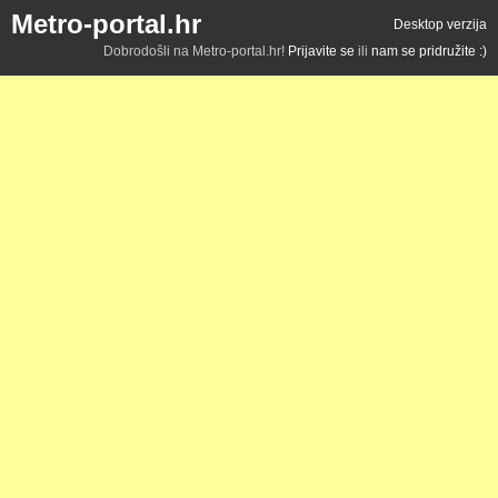
Metro-portal.hr
Desktop verzija
Dobrodošli na Metro-portal.hr!
Prijavite se
ili
nam se pridružite :)