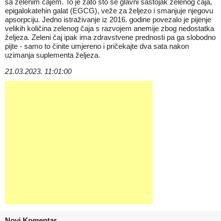
sa zelenim čajem. To je zato što se glavni sastojak zelenog čaja,
epigalokatehin galat (EGCG), veže za željezo i smanjuje njegovu
apsorpciju. Jedno istraživanje iz 2016. godine povezalo je pijenje
velikih količina zelenog čaja s razvojem anemije zbog nedostatka
željeza. Zeleni čaj ipak ima zdravstvene prednosti pa ga slobodno
pijte - samo to činite umjereno i pričekajte dva sata nakon
uzimanja suplementa željeza.
21.03.2023. 11:01:00
Novi Komentar