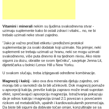
Vitamini
i
minerali
nekim su ljudima svakodnevna stvar -
uzimaju suplemente kako bi ostali zdravi i vitalni... no, ne bi
trebalo uzimati neke stvari zajedno.
"Jako je važno pročitati etiketu i predloženi protokol
suplementacije za svaki dodatak koji uzimate. Na primjer, neki
suplementi se trebaju uzimati uz hranu, neki se mogu uzimati
svakodnevno, više puta dnevno ili na tjednom nivou. Ako niste
sigurni za dozu, obratite se svom liječniku", savjetuje Jenna Lit,
dijetetičarka u bolnici Lenox Hill u New Yorku.
U svakom slučaju, treba izbjegavati određene kombinacije.
Magnezij i kalcij
- iako ova dva minerala djeluju zajedno, oni
moraju biti u ravnoteži da bi bili učinkoviti. Dok magnezij pomaže
u apsorpciji kalcija, previše kalcija zapravo može imati suprotan
efekt, sprečavajući apsorpciju magnezija. Istraživanja pokazuju
da je odnos kalcija i magnezija iznad 2:1 povezan s povećanim
rizikom od metaboličkih, upalnih i kardiovaskularnih poremećaja.
Da biste bili sigurni da dobivate točan omjer, konzultirajte se sa