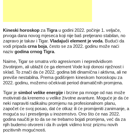
Kineski horoskop
za
Tigra
u godini 2022. počinje 1. veljače,
prvoga dana novog mjeseca koji nije baš pretjerano stabilan, no
zapravo je takav i Tigar.
Vladajući element je voda
. Budući da
vodi pripada
crna boja
, često se za 2022. godinu može naći
naziv
godina crnog Tigra
.
Naime, Tigar se smatra vrlo agresivnom i nepredvidivom
životinjom, ali ublažit će ga element Vode koji donosi nježnost i
sklad. To znači da će 2022. godina biti dinamična i aktivna, ali ne
previše nestabilna. Prema godišnjem kineskom horoskopu za
2022. godinu, možemo očekivati period dramatičnih promjena.
Tigar je
simbol velike energije
i brzine pa mnoge od nas može
motivirati da krenemo u velike životne avanture. Moguće je da će
neki napraviti radikalnu promjenu na profesionalnom planu,
započet će svoj posao, dat će otkaz ili će promijeniti zanimanje, a
moguća su i preseljenja u inozemstvo. Ono što će nas 2022.
godina naučiti je to da se ne trebamo bojati promjena, već da za
njih budemo otvoreni i da ih uvijek vidimo kroz prizmu novih
pozitivnih mogućnosti.