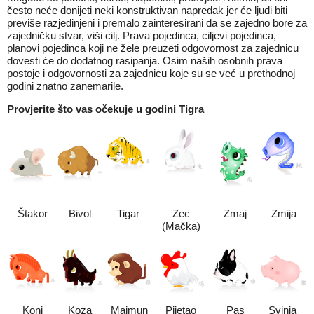
često neće donijeti neki konstruktivan napredak jer će ljudi biti
previše razjedinjeni i premalo zainteresirani da se zajedno bore za
zajedničku stvar, viši cilj. Prava pojedinca, ciljevi pojedinca,
planovi pojedinca koji ne žele preuzeti odgovornost za zajednicu
dovesti će do dodatnog rasipanja. Osim naših osobnih prava
postoje i odgovornosti za zajednicu koje su se već u prethodnoj
godini znatno zanemarile.
Provjerite što vas očekuje u godini Tigra
Štakor
Bivol
Tigar
Zec
Zmaj
Zmija
(Mačka)
Konj
Koza
Majmun
Pijetao
Pas
Svinja