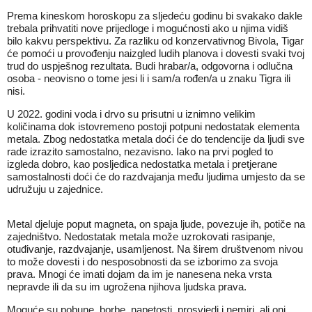
Prema kineskom horoskopu za sljedeću godinu bi svakako dakle
trebala prihvatiti nove prijedloge i mogućnosti ako u njima vidiš
bilo kakvu perspektivu. Za razliku od konzervativnog Bivola, Tigar
će pomoći u provođenju naizgled ludih planova i dovesti svaki tvoj
trud do uspješnog rezultata. Budi hrabar/a, odgovorna i odlučna
osoba - neovisno o tome jesi li i sam/a rođen/a u znaku Tigra ili
nisi.
U 2022. godini voda i drvo su prisutni u iznimno velikim
količinama dok istovremeno postoji potpuni nedostatak elementa
metala. Zbog nedostatka metala doći će do tendencije da ljudi sve
rade izrazito samostalno, nezavisno. Iako na prvi pogled to
izgleda dobro, kao posljedica nedostatka metala i pretjerane
samostalnosti doći će do razdvajanja među ljudima umjesto da se
udružuju u zajednice.
Metal djeluje poput magneta, on spaja ljude, povezuje ih, potiče na
zajedništvo. Nedostatak metala može uzrokovati rasipanje,
otuđivanje, razdvajanje, usamljenost. Na širem društvenom nivou
to može dovesti i do nesposobnosti da se izborimo za svoja
prava. Mnogi će imati dojam da im je nanesena neka vrsta
nepravde ili da su im ugrožena njihova ljudska prava.
Moguće su pobune, borbe, napetosti, prosvjedi i nemiri, ali oni