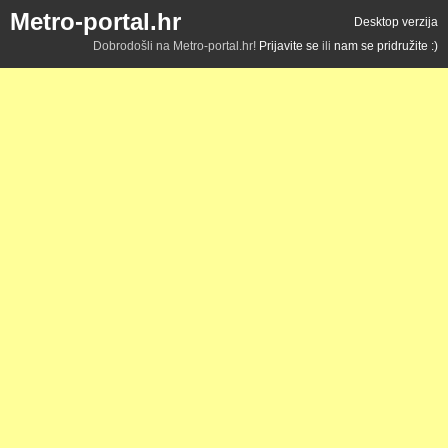
Metro-portal.hr
Desktop verzija
Dobrodošli na Metro-portal.hr!
Prijavite se
ili
nam se pridružite :)